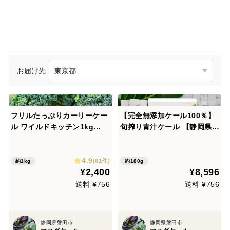
お届け先
フリルたっぷりカーリーケー
【完全無添加ケール100％】
ル ワイルドキッチン1kg
旬搾り青汁ケール 【静岡県磐
【静岡県磐田市産／サラダに
田市産・有機栽培】2箱セッ
ぴったり】
ト
4.9
(61件)
約1kg
約180g
¥2,400
¥8,596
送料 ¥756
送料 ¥756
静岡県磐田市
静岡県磐田市