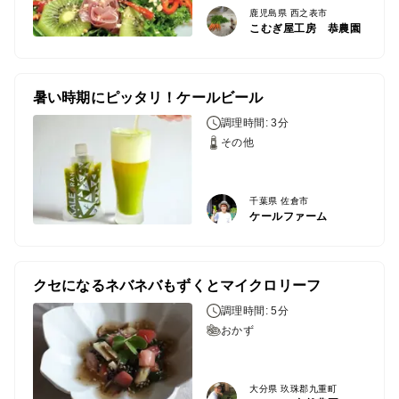
鹿児島県 西之表市
こむぎ屋工房 恭農園
暑い時期にピッタリ！ケールビール
調理時間: 3分
その他
千葉県 佐倉市
ケールファーム
クセになるネバネバもずくとマイクロリーフ
調理時間: 5分
おかず
大分県 玖珠郡九重町