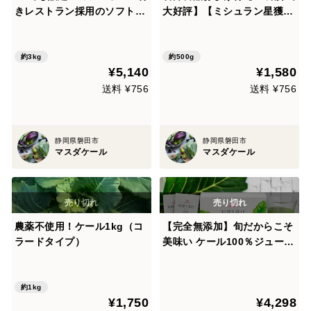
きレストラン採用のソフトケ
大好評】【ミシュラン星獲得
ール3kg
レストランで採用】おいしさ
で、ケールに革命を。【機能
性表示食品】ソフトケールG
約3kg
約500g
¥5,140
¥1,580
ABA（500g）静岡県磐田市
産
送料 ¥756
送料 ¥756
静岡県磐田市
静岡県磐田市
マスダケール
マスダケール
農薬不使用！ケール1kg（コ
【完全無添加】旬だからこそ
ラードタイプ）
美味い ケール100％ジュース
【冷凍】 90ml×10パック／
野菜の王様スーパーフード
約1kg
¥1,750
¥4,298