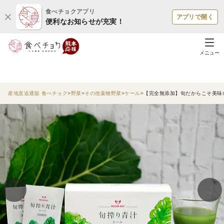
食べチョクアプリ
アプリで開く
便利なお知らせが充実！
メニュー
産地直送通販 食べチョク
野菜
その他葉物野菜
ケール
【完全無添加】旬だからこそ美味い