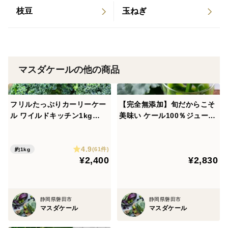
枝豆
玉ねぎ
マスダケールの他の商品
フリルたっぷりカーリーケー
【完全無添加】旬だからこそ
ル ワイルドキッチン1kg
美味い ケール100％ジュース
【静岡県磐田市産／サラダに
【冷凍】 90ml×10パック／
ぴったり】
野菜の王様スーパーフード
4.9
(61件)
約1kg
¥2,400
¥2,830
静岡県磐田市
静岡県磐田市
マスダケール
マスダケール