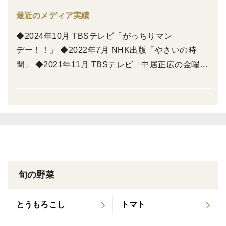
飲み方は、袋ごと水かぬるま湯につけて解凍するだけ。
最近のメディア実績
そのままはもちろん、りんごジュースや牛乳で割ると、
◆2024年10月 TBSテレビ「がっちりマン
青汁が初めての方でもぐいっと飲みやすくなります。
デー！！」 ◆2022年7月 NHK出版「やさいの時
間」 ◆2021年11月 TBSテレビ「中居正広の金曜日
のスマイルたちへ」 ◆2020年11月 TBSテレビ
「がっちりマンデー！！」 ◆2020年7月 日経MJ ◆
2019年4月 テレビ朝日「ANNスーパーJチャンネ
ル」 ◆2018年10月 静岡第一テレビ「まるごと」
旬の野菜
とうもろこし
トマト