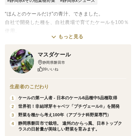
静岡県xその他葉物野菜
静岡県xジュース
“ほんとのケールだけ”の青汁、できました。
自社で開発した種を、自社農場で育てたケールを100％
使用。
もっと見る
着色料・栄養強化剤・調味料・香料・保存料などの添加
物は一切使わない、完全無添加のケール青汁です。
マスダケール
静岡県磐田市
使うのは、栄養価も糖度も一年でいちばん高くなる「冬
39いいね
の旬ケール」。
寒さから身を守るため糖分をたっぷり蓄えるので、糖度
生産者のこだわり
は約12度。葉も50cmを超えるほど大きく育ちます。
ケールの第一人者 - 日本のケール8品種中5品種取得
1
世界初！非結球芽キャベツ「プチヴェール®」を開発
2
そのケールを収穫後すぐに瞬間冷凍。
野菜を種から考え100年（アブラナ科野菜専門）
3
季節を問わず、いつでも“旬どき”の栄養と採れたての美
静岡県磐田市で栽培。 遠州のからっ風、日本トップク
4
味しさを楽しめます。
ラスの日射量が美味しい野菜を育みます。