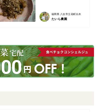
福岡県 八女市立花町白木
たいら農園