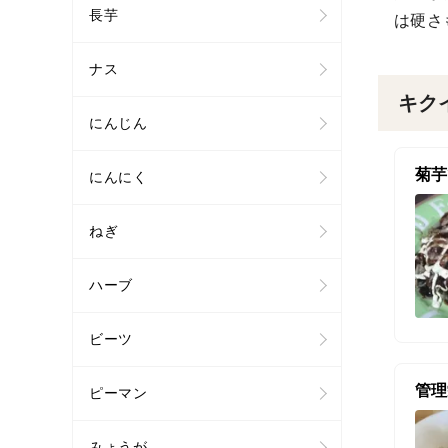
長芋
は硬さ
ナス
キク
にんじん
菊芋
にんにく
ねぎ
ハーブ
ビーツ
ピーマン
みょうが