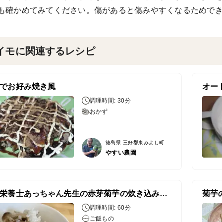
も確かめてみてください。傷があると傷みやすくなるためで
イモに関連するレシピ
でお好み焼き風
オー
調理時間: 30分
おかず
徳島県 三好郡東みよし町
やすい農園
管理栄養士あっちゃん先生の赤芽菊芋の炊き込みご飯
菊芋
調理時間: 60分
ご飯もの