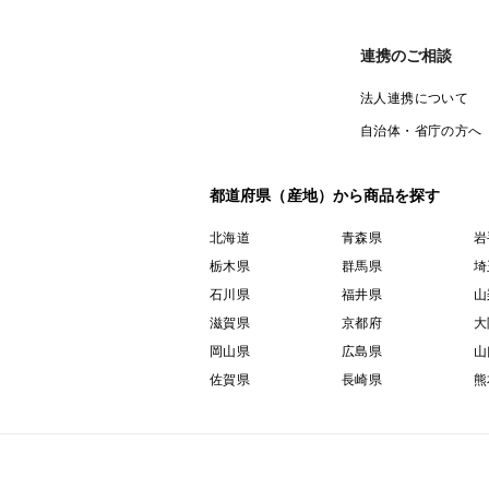
連携のご相談
法人連携について
自治体・省庁の方へ
都道府県（産地）から商品を探す
北海道
青森県
岩
栃木県
群馬県
埼
石川県
福井県
山
滋賀県
京都府
大
岡山県
広島県
山
佐賀県
長崎県
熊