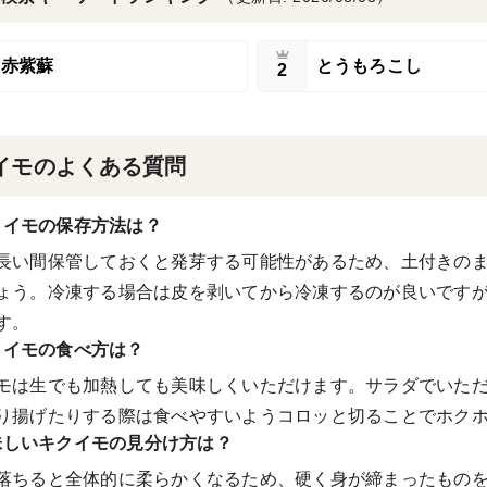
赤紫蘇
とうもろこし
2
イモのよくある質問
クイモの保存方法は？
長い間保管しておくと発芽する可能性があるため、土付きの
ょう。冷凍する場合は皮を剥いてから冷凍するのが良いです
す。
クイモの食べ方は？
モは生でも加熱しても美味しくいただけます。サラダでいた
り揚げたりする際は食べやすいようコロッと切ることでホク
味しいキクイモの見分け方は？
落ちると全体的に柔らかくなるため、硬く身が締まったもの