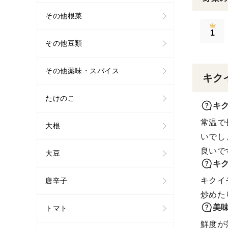
その他根菜
1
その他豆類
その他薬味・スパイス
キク
たけのこ
キ
常温で
大根
いでし
良いで
大豆
キ
キクイ
唐辛子
炒めた
美
トマト
鮮度が