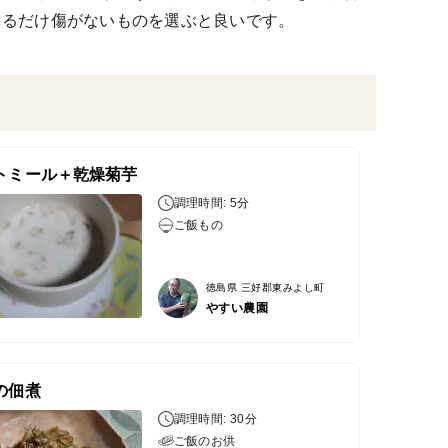
きるだけ傷がないものを選ぶと良いです。
トミール＋乾燥菊芋
調理時間: 5分
ご飯もの
徳島県 三好郡東みよし町
やすい農園
の佃煮
調理時間: 30分
ご飯のお供