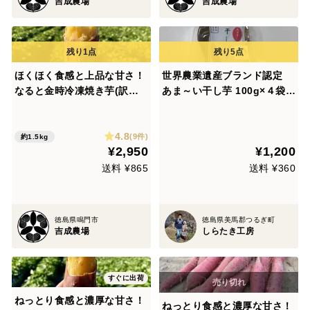
吉成農場
吉成農場
ほくほく食感と上品な甘さ！
世界農業遺産ブランド認定
なると金時冷凍焼き芋(訳あ
あま～い干し芋 100g×４袋
り)1.5kg
（クリックポスト便）
4.8
(9件)
約1.5kg
¥2,950
¥1,200
送料 ¥865
送料 ¥360
徳島県鳴門市
徳島県美馬郡つるぎ町
吉成農場
しらたき工房
すぐに出荷
ねっとり食感と濃厚な甘さ！
ねっとり食感と濃厚な甘さ！