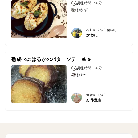
調理時間: 60分
おかず
石川県 金沢市粟崎町
かわに
熟成べにはるかのバターソテー🍯🍠
調理時間: 30分
おやつ
滋賀県 長浜市
好作豊吉