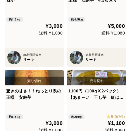
るか
王様 安納芋 4.5㎏入り
約4.5kg
約4.5kg
¥3,000
¥5,000
送料 ¥1,080
送料 ¥1,080
徳島県阿波市
徳島県阿波市
リーキ
リーキ
驚きの甘さ！！ねっとり系の
1100円（100gⅩ2パック）
王様 安納芋
【あま～い 干し芋 紅はる
か】 「紅はるか」を甘く仕
上げました 100g入りを２パ
5.0
ック（すぐにお届けできま
(7件)
約4.5kg
約200g
¥3,000
¥1,100
す） レターパックで送料360
円とお得です
送料 ¥1,080
送料 ¥360