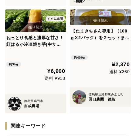
すぐに出荷
【たまきちさん専用】（100
ねっとり食感と濃厚な甘さ！
gⅩ2パック）を２セットまと
紅はるか冷凍焼き芋(中サイ
め買い 【あま～い 干し芋
ズ)3kg
紅はるか】 レターパックプ
ラスでお届けします。 送料差
約400g
¥2,370
分１７０円だけご負担をお願
約3kg
¥6,900
い致します。
送料 ¥360
送料 ¥918
徳島県三好郡東みよし町
田口農園 徳島
徳島県鳴門市
吉成農場
関連キーワード