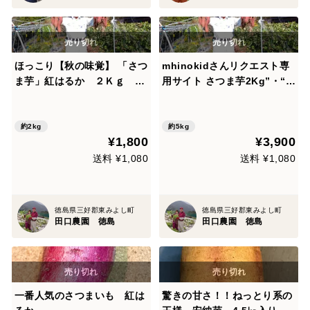
ほっこり【秋の味覚】 「さつ
mhinokidさんリクエスト専
ま芋」紅はるか ２Ｋｇ １
用サイト さつま芋2Kg”・“ジ
８００円 水はけの良い徳島県
ャガイモ2Kg”・“里芋1Kg
「剣山傾斜地農耕で栽培して
おります」 世界農業遺産に登
約2kg
約5kg
¥1,800
¥3,900
録さてている農法です
送料 ¥1,080
送料 ¥1,080
徳島県三好郡東みよし町
徳島県三好郡東みよし町
田口農園 徳島
田口農園 徳島
一番人気のさつまいも 紅は
驚きの甘さ！！ねっとり系の