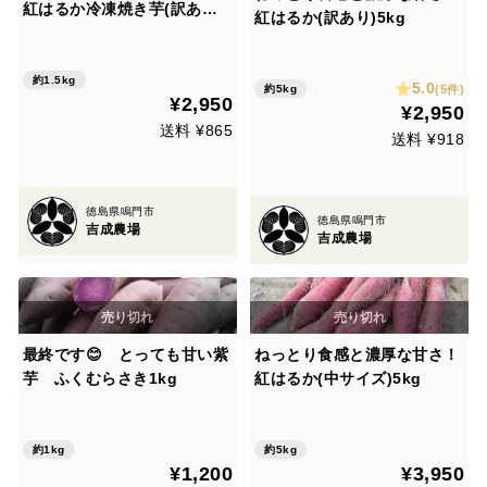
紅はるか冷凍焼き芋(訳あり)
紅はるか(訳あり)5kg
1.5kg
約1.5kg
5.0
(5件)
約5kg
¥2,950
¥2,950
送料 ¥865
送料 ¥918
徳島県鳴門市
徳島県鳴門市
吉成農場
吉成農場
最終です😊 とっても甘い紫
ねっとり食感と濃厚な甘さ！
芋 ふくむらさき1kg
紅はるか(中サイズ)5kg
約1kg
約5kg
¥1,200
¥3,950