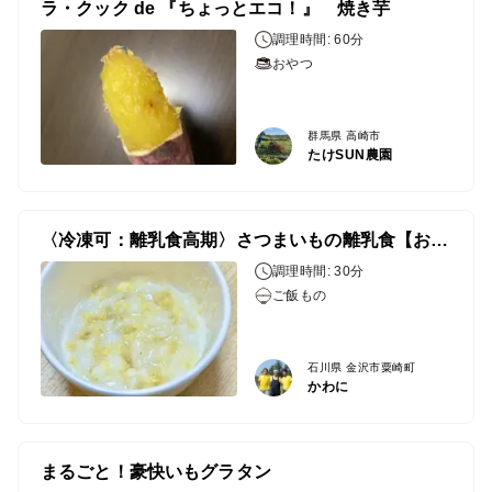
ラ・クック de 『ちょっとエコ！』 焼き芋
調理時間: 60分
おやつ
群馬県 高崎市
たけSUN農園
〈冷凍可：離乳食高期〉さつまいもの離乳食【おかゆ】
調理時間: 30分
ご飯もの
石川県 金沢市粟崎町
かわに
まるごと！豪快いもグラタン