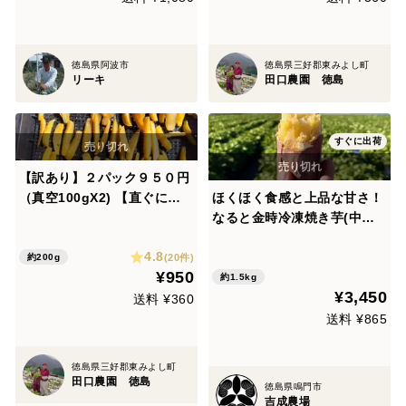
徳島県阿波市
徳島県三好郡東みよし町
リーキ
田口農園 徳島
すぐに出荷
【訳あり】２パック９５０円
（真空100gX2) 【直ぐに出
ほくほく食感と上品な甘さ！
荷出来ます】紅はるか 干し
なると金時冷凍焼き芋(中サ
芋のシッポ 「甘みや食感」正
イズ)1.5kg
4.8
規品と同じです。 送料はメー
(20件)
約200g
¥950
ル便３６０円
約1.5kg
¥3,450
送料 ¥360
送料 ¥865
徳島県三好郡東みよし町
田口農園 徳島
徳島県鳴門市
吉成農場