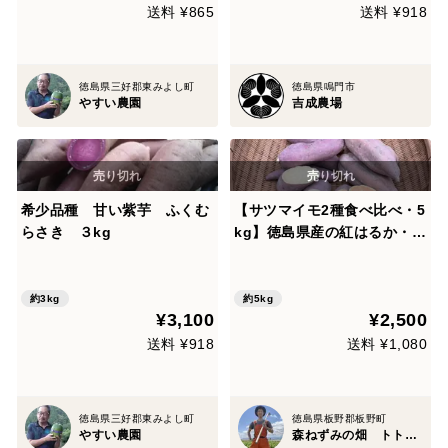
送料 ¥865
送料 ¥918
徳島県三好郡東みよし町
徳島県鳴門市
やすい農園
吉成農場
希少品種 甘い紫芋 ふくむ
【サツマイモ2種食べ比べ・5
らさき ３kg
kg】徳島県産の紅はるか・安
納芋 ★自然栽培★
約3kg
約5kg
¥3,100
¥2,500
送料 ¥918
送料 ¥1,080
徳島県三好郡東みよし町
徳島県板野郡板野町
やすい農園
森ねずみの畑 トトファーム