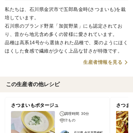
私たちは、石川県金沢市で五郎島金時(さつまいも)を栽
培しています。
石川県のブランド野菜「加賀野菜」にも認定されてお
り、昔から地元含め多くの皆様に愛されています。
品種は高系14号から選抜された品種で、栗のようにほく
ほくした食感で繊維が少なく上品な甘さが特徴です。
生産者情報を見る
この生産者の他レシピ
さつまいもポタージュ
さつま
調理時間: 30分
汁もの
石川県 金沢市粟崎町