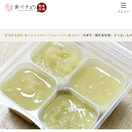
メニュー
産地直送通販 食べチョク
すべてのレシピ
ご飯もの
〈冷凍可：離乳食初期〉さつまいも