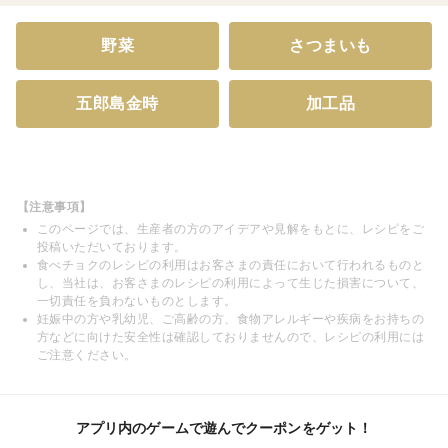
野菜
さつまいも
五郎島金時
加工品
【注意事項】
このページでは、生産者の方のアイデアや見解をもとに、レシピをご
投稿いただいております。
食べチョクのレシピの利用はお客さまの責任において行われるものと
し、当社は、お客さまのレシピの利用によって生じた損害について、
一切責任を負わないものとします。
妊娠中の方や乳幼児、ご高齢の方、食物アレルギーや疾病をお持ちの
方などに向けた安全性は確認しておりませんので、レシピの利用には
ご注意ください。
アプリ内のゲームで遊んでクーポンをゲット！