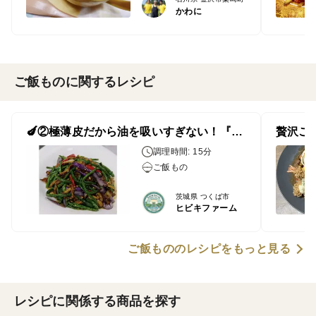
かわに
ご飯ものに関するレシピ
🍆②極薄皮だから油を吸いすぎない！『ロングインゲンと（杭茄）長なすの豚肉炒め』
調理時間: 15分
ご飯もの
茨城県 つくば市
ヒビキファーム
ご飯もののレシピをもっと見る
レシピに関係する商品を探す