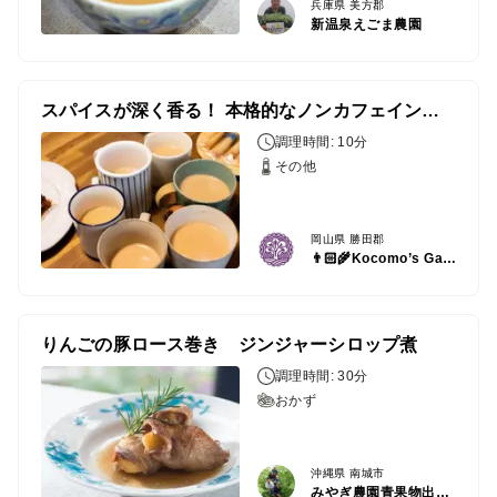
兵庫県 美方郡
新温泉えごま農園
スパイスが深く香る！ 本格的なノンカフェインチャイの作り方 ☕️
調理時間: 10分
その他
岡山県 勝田郡
👨🏻‍🌾Kocomo’s Garden 〜モリィの畑〜👩🏻‍🌾
りんごの豚ロース巻き ジンジャーシロップ煮
調理時間: 30分
おかず
沖縄県 南城市
みやぎ農園青果物出荷組合