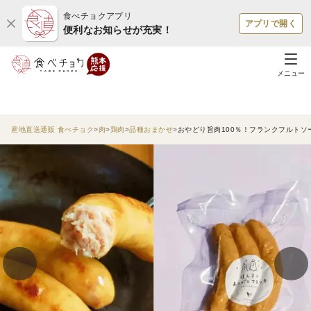
食べチョクアプリ
アプリで開く
便利なお知らせが充実！
メニュー
産地直送通販 食べチョク
肉
鶏肉
品種おまかせ
おやどり旨肉100％！フランクフルトソ