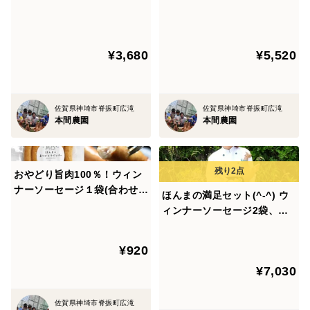
¥3,680
¥5,520
佐賀県神埼市脊振町広滝
佐賀県神埼市脊振町広滝
本間農園
本間農園
おやどり旨肉100％！ウィン
ナーソーセージ１袋(合わせ買
ほんまの満足セット(^-^) ウ
い用)
ィンナーソーセージ2袋、フ
ランクフルトソーセージ2
袋、おひさまケーキ1箱、お
¥920
ひさまプリン6個
¥7,030
佐賀県神埼市脊振町広滝