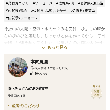
品種おまかせ
ソーセージ
佐賀県x肉
佐賀県x加工品
佐賀県x鶏肉
佐賀県x品種おまかせ
佐賀県x惣菜系
佐賀県xソーセージ
脊振山の太陽・空気・水のめぐみを受け、ひよこの時か
らのびのびと運動し、しっかりと体を作ってから、毎日
美味しい卵を産んでくれた、親鳥さんのお肉100パーセ
もっと見る
ントのフランクフルトソーセージです。
本間農園
大自然の恵み、ニワトリさんの命、食べてくださる方々
佐賀県神埼市脊振町広滝
全てに感謝を込めて、「ありがとフランク」と名前を付
46いいね
けました。
畜産物
食べチョクAWARD受賞歴
親鳥肉ならではの旨味、自家配合のエサによるクセのな
受賞回数 5回
い鶏脂。鶏肉だけとは思えない美味しさ、歯ごたえのあ
るソーセージです！
生産者のこだわり