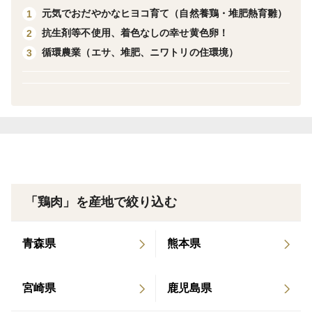
元気でおだやかなヒヨコ育て（自然養鶏・堆肥熱育雛）
1
農園での飼育中、薬剤投与無し。
抗生剤等不使用、着色なしの幸せ黄色卵！
2
純国産鶏「もみじ」の鶏肉100％フランクフルトソー
循環農業（エサ、堆肥、ニワトリの住環境）
3
セージを是非一度ご賞味ください😊
1袋180ｇ、3本入りが６袋です。
賞味期限は冷凍で製造日から1年間です。
基本的にご注文順に発送致します。
少人数で作業しておりますので、少しお待たせすること
もあるかもしれませんが、ご理解ください。
「鶏肉」を産地で絞り込む
ありがとうございます🍀
青森県
熊本県
宮崎県
鹿児島県