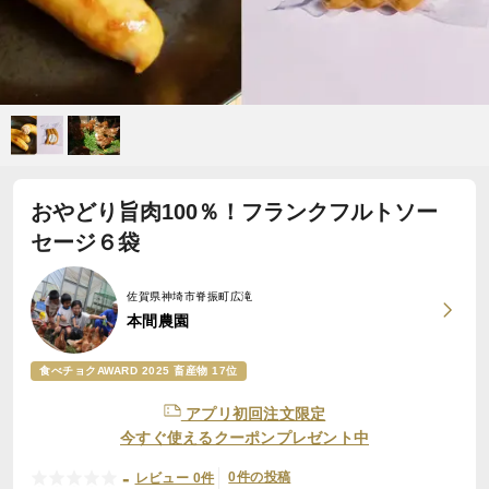
おやどり旨肉100％！フランクフルトソー
セージ６袋
佐賀県神埼市脊振町広滝
本間農園
食べチョクAWARD 2025 畜産物 17位
アプリ初回注文限定
今すぐ使えるクーポンプレゼント中
-
0件の投稿
レビュー 0件