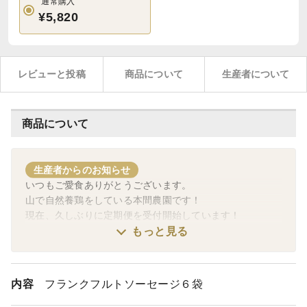
通常購入
¥5,820
レビューと投稿
商品について
生産者について
商品について
生産者からのお知らせ
いつもご愛食ありがとうございます。
山で自然養鶏をしている本間農園です！
現在、久しぶりに定期便を受付開始しています！
ヒヨコから大切に育てたニワトリたちの有精卵を是非どう
もっと見る
ぞ！
土の上を元気に走り回っているニワトリたちが春になって
ますます元気に卵を生んでくれています！
内容
フランクフルトソーセージ６袋
本間農園では薬剤不使用、自家配合飼料、デビーク(クチ
バシ切)無しの飼育です！