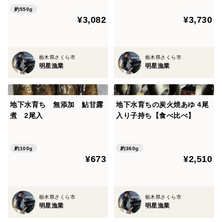
約550g
¥3,082
¥3,730
栃木県さくら市
栃木県さくら市
明星漁業
明星漁業
地下水育ち 無添加 鮎甘露
地下水育ちの炭火焼あゆ 4尾
煮 2尾入
入り子持ち【食べ比べ】
約100g
約360g
¥673
¥2,510
栃木県さくら市
栃木県さくら市
明星漁業
明星漁業