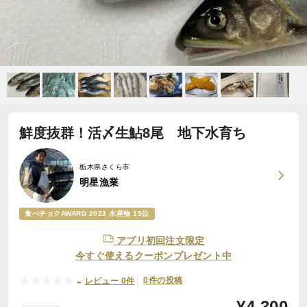
鮮度抜群！活〆生鮎8尾 地下水育ち
栃木県さくら市
明星漁業
食べチョクAWARD 2023 水産物 15位
アプリ初回注文限定
今すぐ使えるクーポンプレゼント中
-
0件の投稿
レビュー 0件
¥
4,300