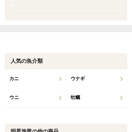
※鮎は苔を食べる習性がある為、ごく稀に池の小砂利が
内蔵に入っている場合があります。養殖上、気をつけて
はおりますが、生き物ですので、ご了承いただきたいと
思います。
▼食べ方
ぬめりを取り、グリルでの焼き鮎はもちろん、天ぷら、
人気の魚介類
フライ、炊き込みご飯などお使いいただけます。
カニ
ウナギ
▼こだわり
鮎にストレスをあたえないよう、池で飼育する鮎の数も
少なめにし、負担をかけ無理に大きくさせないよう、餌
ウニ
牡蠣
の量も控えめにしています。その為、天然に近い、身の
締まった鮎になります。
家族経営、少数生産だからこそ、選別も手作業で行い、
手間暇をかけて養殖しています。
明星漁業の他の商品