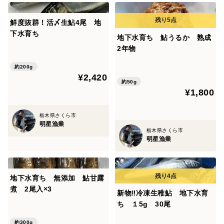
鮮度抜群！活〆生鮎4尾 地
下水育ち
地下水育ち 鮎うるか 熟成
2年物
約200g
¥2,420
約50g
¥1,800
栃木県さくら市
明星漁業
栃木県さくら市
明星漁業
地下水育ち 無添加 鮎甘露
煮 2尾入×3
新物‼️冷凍生稚鮎 地下水育
ち １5g 30尾
約300g