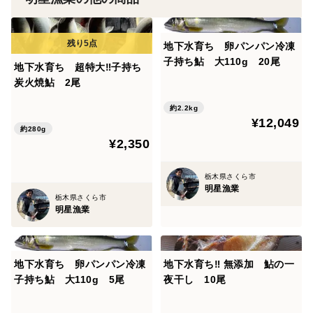
▼注文に際しての注意点（配送方法や納期指定など）
地下水育ち 卵パンパン冷凍
日時指定可能ですので、お気軽にお問い合わせ下さい。
子持ち鮎 大110g 20尾
地下水育ち 超特大‼️子持ち
※発泡スチロールにて、氷詰めにての発送になります。
炭火焼鮎 2尾
※他の商品と同梱包ご希望の方はお問い合わせ下さい。
約2.2kg
¥12,049
▼自己紹介
約280g
¥2,350
那須水系の豊富な地下水のみを利用し、家族で鮎の養殖
をしています。生産から加工、販売、そして美味しい活
栃木県さくら市
鮎料理を提供しております。
明星漁業
栃木県さくら市
養殖鮎は脂が多い、川魚は臭みがある、とイメージする
明星漁業
方もいらっしゃると思いますが、ぜひ一度、明星（メイ
セイ）の鮎を食べていただきたいと思っております。
地下水育ち 卵パンパン冷凍
地下水育ち‼️ 無添加 鮎の一
「鮎ってこんなに美味しかったんだ！」って思っていた
子持ち鮎 大110g 5尾
夜干し 10尾
だけたら嬉しいです。
少数生産、高品質のこだわりの鮎をお届けします。