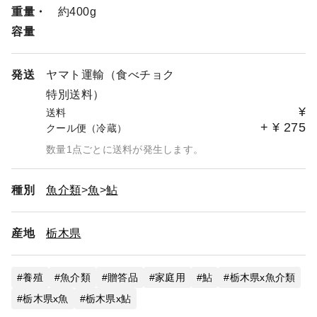
重量・
約400g
容量
発送
ヤマト運輸（食べチョク
特別送料）
¥
送料
+
¥
275
クール便（冷蔵）
数量1点ごとに送料が発生します。
種別
魚介類
魚
鮎
産地
栃木県
養殖
魚介類
贈答品
家庭用
鮎
栃木県x魚介類
栃木県x魚
栃木県x鮎