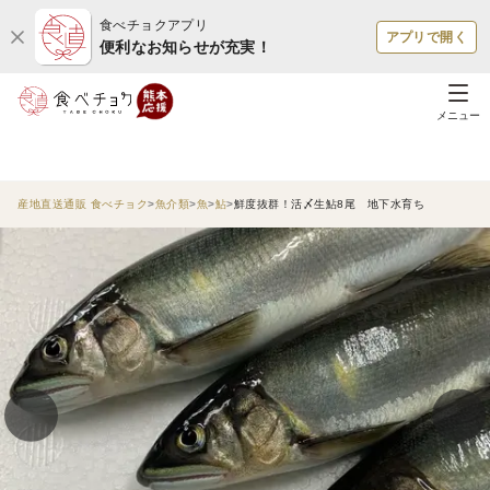
食べチョクアプリ
アプリで開く
便利なお知らせが充実！
メニュー
産地直送通販 食べチョク
魚介類
魚
鮎
鮮度抜群！活〆生鮎8尾 地下水育ち