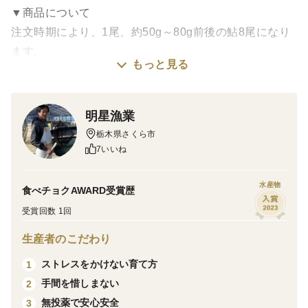
▼商品について
注文時期により、1尾、約50g～80g前後の鮎8尾になり
ます。
もっと見る
サイズ目安
6月50g前後
7月60g前後
明星漁業
8月70〜80g前後
栃木県さくら市
9月〜80g前後
7いいね
小さい若鮎は、その時期しか食べる事の出来ないとても
水産物
食べチョクAWARD受賞歴
贅沢で貴重な若鮎です。徐々に成長し、ほどよく脂がの
受賞回数 1回
り、食べ応えが出てきます。
生産者のこだわり
発送直前に活鮎を氷で〆てお届けします。
お気軽にご質問いただけましたら、サイズをお知らせい
ストレスをかけない育て方
1
たします。
手間を惜しまない
2
無投薬で安心安全
3