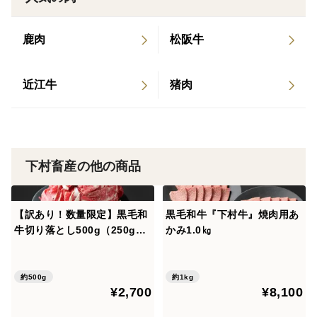
--------------------------------------------
ラッピングについて
鹿肉
松阪牛
--------------------------------------------
簡易風呂敷でのラッピングに対応しております。
ご希望の方は購入の際に備考欄にてお知らせくださいま
近江牛
猪肉
せ。
▼品種・味の特徴
黒毛和牛「下村牛」
下村畜産の他の商品
▼数量、分量の目安
【訳あり！数量限定】黒毛和
黒毛和牛『下村牛』焼肉用あ
サーロイン塊肉500g＋あかみ塊肉500g
牛切り落とし500g（250g×2
かみ1.0㎏
袋）
▼販売期間
約500g
約1kg
2026年8月9日（日）まで
¥2,700
¥8,100