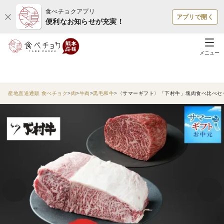
食べチョクアプリ
アプリで開く
便利なお知らせが充実！
メニュー
産地直送通販 食べチョク
肉
牛肉
黒毛和牛
〈サマーギフト〉「下村牛」塊肉食べ比べセット