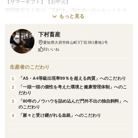
【サマーギフト】【お中元】
期間限定で人気の「下村牛」塊肉食べ比べセットをサ
もっと見る
マーギフトとして特別販売させていただきます！
下村畜産
★サーロイン塊肉
愛知県大府市柊山町3丁目381番地1号
黒毛和牛「下村牛」の中でも、厳選した最高品質の個体
33いいね
から、問答無用、ステーキの覇者、サーロインをお届け
します。
生産者のこだわり
脂を適度に磨き、丁寧にスジ、骨肌を去り除き、大胆に
「A5・A4等級出現率99％を超える肉質」へのこだわり
1
切り分けました。
「一頭一頭の個性を考えた環境と健康管理体制」へのこ
2
★あかみ塊肉
だわり
赤身部分であるもも部位［ウチモモ、マル、ソトモモ、
「80年のノウハウを詰め込んだ門外不出の独自飼料」へ
3
ランプ］、かた［うで］からその時々、最高の部位をセ
のこだわり
レクトしてお届けします。
「脈々と受け継がれる血統」へのこだわり
4
適度な霜降りの入ったあかみ部位は、輸入牛のそれとは
違い、パサつきは感じられず、しっとりと柔らかな食感