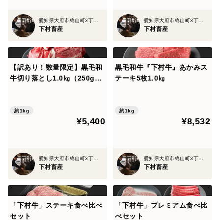
愛知県大府市柊山町3丁目381番地1号
愛知県大府市柊山町3丁目381番地1号
下村畜産
下村畜産
【訳あり！数量限定】黒毛和
黒毛和牛『下村牛』あかみス
牛切り落とし1.0㎏（250g×4
テーキ5枚1.0㎏
袋）
約1kg
約1kg
¥5,400
¥8,532
愛知県大府市柊山町3丁目381番地1号
愛知県大府市柊山町3丁目381番地1号
下村畜産
下村畜産
「下村牛」ステーキ食べ比べ
「下村牛」プレミアム食べ比
セット
べセット