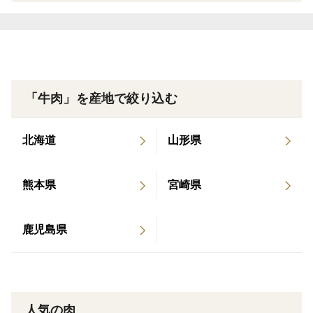
です。
塊のまま丸焼きに、お好みの厚さにカットして、極上の
味わいのステーキに。バーベキュー魂に火がつく塊肉を
ご賞味ください。
※画像は塊肉1.0㎏
「牛肉」を産地で絞り込む
--------------------------------------------
熨斗もご用意いたします
北海道
山形県
--------------------------------------------
サマーギフト対象商品はお中元の熨斗をお掛けいたしま
す。
熊本県
宮崎県
名入れも承りますので、ご入用の方はご購入の際に備考
欄にてお知らせくださいませ。
鹿児島県
また、お中元以外の上書きをご希望の方は、寿・お礼な
ども指定していただけますとスムーズです。
※ご指定がない場合、上書きはお中元、名入れの無い状
態の熨斗となります。
人気の肉