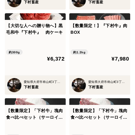
下村畜産
下村畜産
【大切な人への贈り物へ】黒
【数量限定！】『下村牛』肉
毛和牛『下村牛』 肉ケーキ
BOX
約300g
約1.2kg
¥6,372
¥7,980
愛知県大府市柊山町3丁目381番地1号
愛知県大府市柊山町3丁目381番地1号
下村畜産
下村畜産
【数量限定】「下村牛」塊肉
【数量限定】「下村牛」塊肉
食べ比べセット（サーロイン
食べ比べセット（サーロイン
塊肉1.0kg ＋あかみ塊肉1.0k
塊肉500g＋あかみ塊肉500
g）
g）