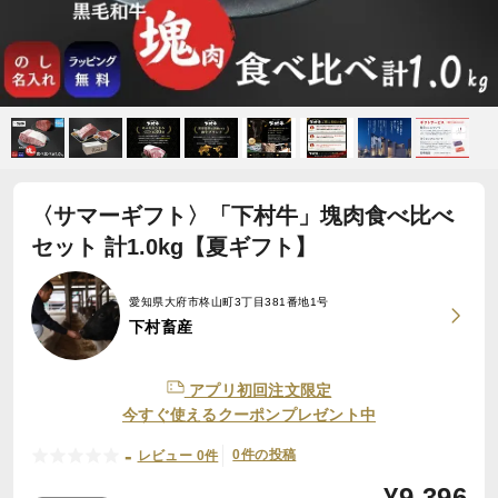
〈サマーギフト〉「下村牛」塊肉食べ比べ
セット 計1.0kg【夏ギフト】
愛知県大府市柊山町3丁目381番地1号
下村畜産
アプリ初回注文限定
今すぐ使えるクーポンプレゼント中
-
0件の投稿
レビュー 0件
¥
9,396