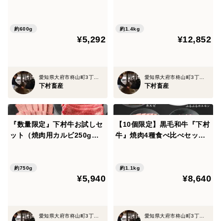
約600g
約1.4kg
¥5,292
¥12,852
愛知県大府市柊山町3丁目381番地1号
愛知県大府市柊山町3丁目381番地1号
下村畜産
下村畜産
『数量限定』下村牛お試しセ
【10個限定】黒毛和牛『下村
ット（焼肉用カルビ250g＋
牛』焼肉4種食べ比べセット
すきしゃぶ用あかみ500g）
（カルビ・ロース・あかみ・
ぷるぷるホルモン）計1050ｇ
約750g
約1.1kg
¥5,940
¥8,640
愛知県大府市柊山町3丁目381番地1号
愛知県大府市柊山町3丁目381番地1号