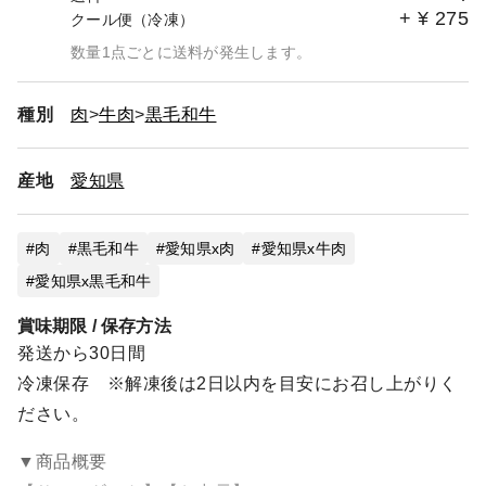
+
¥
275
クール便（冷凍）
数量1点ごとに送料が発生します。
種別
肉
牛肉
黒毛和牛
産地
愛知県
肉
黒毛和牛
愛知県x肉
愛知県x牛肉
愛知県x黒毛和牛
賞味期限 / 保存方法
発送から30日間
冷凍保存 ※解凍後は2日以内を目安にお召し上がりく
ださい。
▼商品概要