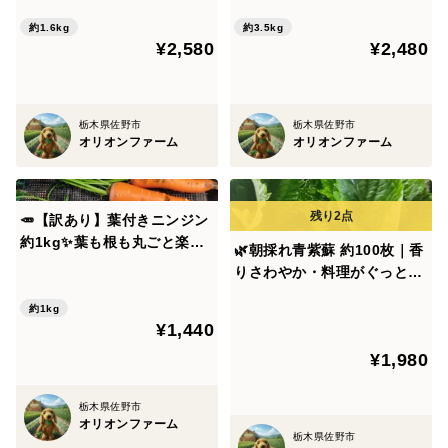
送｜農薬・化成肥料不使用🥒
ャムレシピ付き】｜農薬・化
めに出荷いたします。
🍆
成肥料不使用🥭🥒
約1.6kg
約3.5kg
ご希望の日程等ございましたら、備考欄にてお知らせく
¥2,580
¥2,480
ださい。
調整可能な限りご対応したいと考えております😊
栃木県佐野市
栃木県佐野市
オリオンファーム
オリオンファーム
🥕【訳あり】葉付きニンジン
約1kg✨葉も根も丸ごと楽し
🌿朝採れ青紫蘇 約100枚｜香
める旬のごちそう｜割れ・曲
りさわやか・料理がぐっと引
がり・傷あり｜農薬・化成肥
き立つ夏の名脇役｜農薬・化
料不使用【朝どれ】🥕
約1kg
成肥料不使用★薬味や常備菜
¥1,440
に【朝どれ】🌿
¥1,980
栃木県佐野市
オリオンファーム
栃木県佐野市