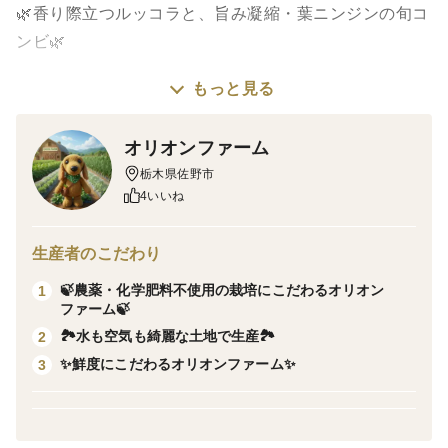
🌿香り際立つルッコラと、旨み凝縮・葉ニンジンの旬コ
ンビ🌿
もっと見る
数あるページの中から、当農園をご覧いただきありがと
うございます😊
オリオンファーム
香り豊かな2種類の葉物を組み合わせました✨
栃木県佐野市
野菜好きの方にぜひ食べていただきたい、ルッコラと葉
4いいね
ニンジンのセットです。
ゴマのような香りのルッコラと、パセリのように爽やか
生産者のこだわり
な葉ニンジン。
🍃農薬・化学肥料不使用の栽培にこだわるオリオン
1
和・洋・中どんな料理にも馴染みやすく、一味違う仕上
ファーム🍃
がりになります。
🏞️水も空気も綺麗な土地で生産🏞️
2
どちらも生でも加熱でも楽しめる、使い勝手の良い野菜
✨鮮度にこだわるオリオンファーム✨
3
です。
炒め物や和え物にすることで新しい美味しさが広がりま