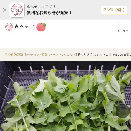
食べチョクアプリ
アプリで開く
便利なお知らせが充実！
メニュー
産地直送通販 食べチョク
野菜
ハーブ
ルッコラ
🥬香り引き立つ！ルッコラ 約100g＆