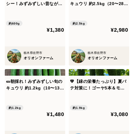
シー！みずみずしい昔ながら
キュウリ 約2.5kg（20〜28本
のピーマンの美味しさ「京み
前後）｜シャキシャキ食感｜
■注意事項
どり」約600g｜農薬・化成
サラダ・浅漬けに｜農薬・化
※農薬・化成肥料不使用で栽培しているため、虫食いや
肥料不使用🫑【朝どれ】
成肥料不使用🥒
約600g
約2.5kg
葉の傷み、サイズのばらつきがある場合がございます
¥1,380
¥2,980
※収穫時に確認しておりますが、小さな虫や土が付着し
ている場合がございますので、軽く洗ってからお召し上
栃木県佐野市
栃木県佐野市
がりください
オリオンファーム
オリオンファーム
※ルッコラは香りや辛味に個体差があり、時期や生育状
況により風味が強く感じられる場合がございます
※葉物野菜のため、輸送中の揺れや気温変化により、多
🥒朝採れ！みずみずしい旬の
💚【緑の栄養たっぷり】夏バ
少のしおれや折れが生じる場合がございます
キュウリ 約1.2kg（10〜13本
テ対策に！ゴーヤ5本＆モロ
前後）｜シャキシャキ食感｜
ヘイヤ約400g🍃健康野菜セ
（軽く水に浸すことでシャキッと戻ります）
サラダ・浅漬けに｜農薬・化
ット｜農薬・化成肥料不使用
※鮮度の良いうちにお召し上がりください（目安：2～4
成肥料不使用🥒
💚
約1.2kg
約1.9kg
日以内）
¥1,480
¥3,080
※葉ニンジンは葉の部分をメインとした商品です
※小さなニンジン（根）が付いているものと、付いてい