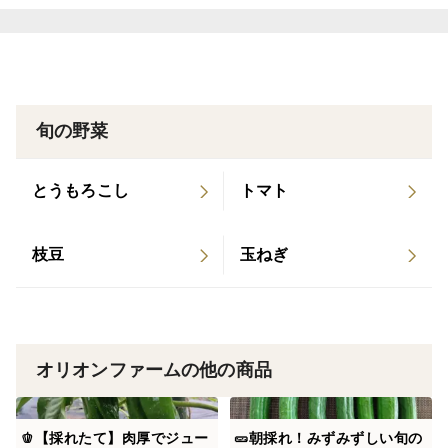
す。
いつもの料理を少し変えてみたい方にもおすすめです🥰
■おすすめレシピ
・ルッコラと葉ニンジンのかき揚げ
旬の野菜
・ごま油でさっと炒めてナムル風
・卵とじやスープにも◎
とうもろこし
トマト
・ルッコラと葉ニンジンのジェノベーゼ風（両方を細か
く刻み、オリーブオイル、粉チーズ、塩、ナッツと混ぜ
枝豆
玉ねぎ
てソースに。パスタやパンに塗ると絶品です✨）
■保存方法
・湿らせたキッチンペーパーで包み、袋に入れて冷蔵庫
オリオンファームの他の商品
で保存
・乾燥を防ぐことで鮮度を保てます
・葉ニンジンは特に早めの消費がおすすめです
🫑【採れたて】肉厚でジュー
🥒朝採れ！みずみずしい旬の