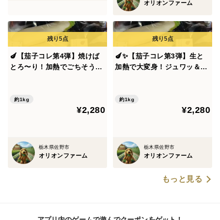
オリオンファーム
🍆【茄子コレ第4弾】焼けば
🍆✨【茄子コレ第3弾】生と
とろ〜り！加熱でごちそうに
加熱で大変身！ジュワッ＆と
なるナス2〜3種食べ比べBOX
ろ〜り食感ギャップ3種食べ
約1kg｜朝採れ直送｜農薬・
比べBOX 約1kg｜朝採れ直送
化成肥料不使用✨🍆
｜農薬・化成肥料不使用✨🍆
約1kg
約1kg
¥2,280
¥2,280
栃木県佐野市
栃木県佐野市
オリオンファーム
オリオンファーム
もっと見る
アプリ内のゲームで遊んでクーポンをゲット！