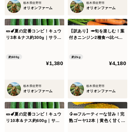
栃木県佐野市
栃木県佐野市
ないものが混在します
オリオンファーム
オリオンファーム
※葉ニンジンは収穫時期により、葉を中心とした内容と
なり、根の部分が小さいものや付いていない場合がござ
います
🥒🍆夏の定番コンビ！キュウ
【訳あり】🥕旬を楽しむ！葉
※葉ニンジンの根の部分は、虫食いや割れがある場合が
リ3本＆ナス約300g｜サラダ
付きニンジン2種食べ比べセ
にも炒め物にも｜朝どれ直送
ット✨時なし五寸＆濱美人
ございます
｜農薬・化成肥料不使用🥒🍆
計約2kg｜【朝どれ】農薬・
※写真はイメージです。時期により見た目が多少異なる
化成肥料不使用🥕
約600g
約2kg
場合がございます。
¥1,380
¥4,180
農薬不使用なため、多少の虫食いがあること、ご承知お
きください🙇
栃木県佐野市
栃木県佐野市
オリオンファーム
オリオンファーム
また、当農園は完全農薬化学肥料不使用栽培をしてお
り、収穫時に目視にて虫など除去しておりますが、万が
一見落とす場合もございますのでご了承くださいませ🙇
🥒🍆夏の定番コンビ！キュウ
🥭🥒フルーティーな甘み！完
リ10本＆ナス約600g｜サラ
熟ゴーヤ12本｜黄色く甘く育
ダにも炒め物にも｜朝どれ直
った希少なゴーヤ【ゴーヤジ
なお、4日以内に配送としておりますが、可能な限り早