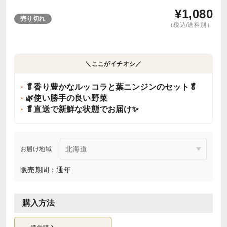
¥
1,080
売り切れ
（税込/送料別）
＼ここがイチオシ／
🥬香り豊かなルッコラと葉ニンジンのセット🥬
🌿使い勝手の良い野菜
🥬直送で新鮮な状態でお届け✨
お届け地域
販売期間：通年
購入方法