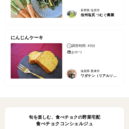
長野県 塩尻市
信州塩尻 つむぐ農園
にんじんケーキ
調理時間: 40分
おやつ
滋賀県 栗東市
ワダケン（リアルソイルハウス）
旬を楽しむ、食べチョクの野菜宅配
食べチョクコンシェルジュ