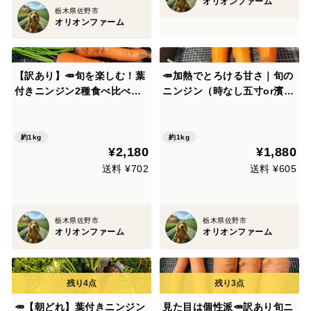
オリオンファーム
栃木県佐野市
オリオンファーム
【訳あり】🥕旬を楽しむ！葉
🥕加熱でとろける甘さ｜旬の
付きニンジン2種食べ比べセ
ニンジン（時なし五寸or濱美
ット✨時なし五寸＆濱美人
人）約1kg｜農薬・化成肥料
計約1kg｜【朝どれ】農薬・
不使用🥕
化成肥料不使用🥕
約1kg
約1kg
¥2,180
¥1,880
送料 ¥702
送料 ¥605
栃木県佐野市
栃木県佐野市
オリオンファーム
オリオンファーム
🥕【朝どれ】葉付きニンジン
見た目は個性派🥕訳あり旬ニ