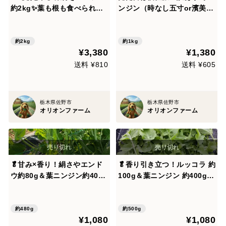
約2kg✨葉も根も食べられる
ンジン（時なし五寸or濱美
旬のごちそう｜農薬・化成肥
人）約1kg｜割れ・曲がり・
料不使用🥕
折れあり｜加熱で甘い｜農
薬・化成肥料不使用🥕
約2kg
約1kg
¥3,380
¥1,380
送料 ¥810
送料 ¥605
栃木県佐野市
栃木県佐野市
オリオンファーム
オリオンファーム
🥬甘み×香り！絹さやエンド
🥬香り引き立つ！ルッコラ 約
ウ約80g＆葉ニンジン約400g
100g＆葉ニンジン 約400gセ
セット｜炒めて絶品副菜｜
ット｜炒めても美味しい万能
【朝どれ】農薬・化成肥料不
野菜｜農薬・化成肥料不使用
使用🥬
🥬
約480g
約500g
¥1,080
¥1,080