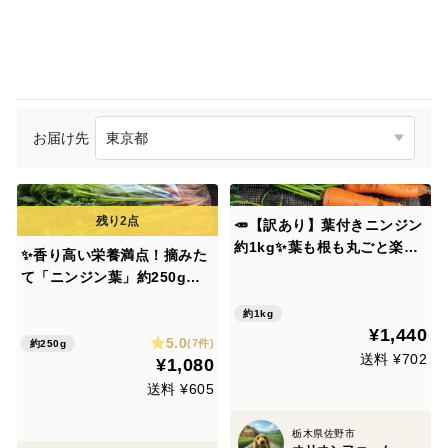
お届け先
🥕【訳あり】葉付きニンジン
約1kg✨葉も根も丸ごと楽し
✨香り高い栄養満点！摘みた
める旬のごちそう｜割れ・曲
て「ニンジン葉」約250g
がり・傷あり｜農薬・化成肥
（根付き・根なし混在）｜農
料不使用【朝どれ】🥕
約1kg
薬・化成肥料不使用✨【朝ど
¥1,440
5.0
れ】
(7件)
約250g
送料 ¥702
¥1,080
送料 ¥605
栃木県佐野市