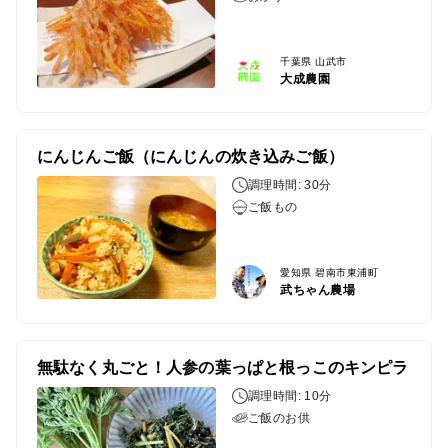
千葉県 山武市
大成農園
にんじんご飯（にんじんの炊き込みご飯）
調理時間: 30分
ご飯もの
愛知県 碧南市東浦町
武ちゃん農場
無駄なく丸ごと！人参の葉っぱと根っこのキンピラ
調理時間: 10分
ご飯のお供