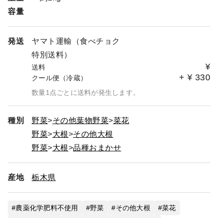
容量
発送
ヤマト運輸（食べチョク
特別送料）
¥
送料
+
¥
330
クール便（冷蔵）
数量1点ごとに送料が発生します。
種別
野菜
その他葉物野菜
菜花
野菜
大根
その他大根
野菜
大根
品種おまかせ
産地
栃木県
農薬化学肥料不使用
野菜
その他大根
菜花