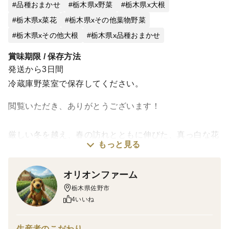
品種おまかせ
栃木県x野菜
栃木県x大根
栃木県x菜花
栃木県xその他葉物野菜
栃木県xその他大根
栃木県x品種おまかせ
賞味期限 / 保存方法
発送から3日間
冷蔵庫野菜室で保存してください。
閲覧いただき、ありがとうございます！
厳しい冬を越え、春の訪れとともに伸びた、真っ白な花
もっと見る
を咲かせ始めた大根の大根の花芽と花の部分をセットで
お届けします😊
オリオンファーム
一般にはあまり流通しない、農家だけが知っている『今
栃木県佐野市
の時期だけの春の味わい』をそのままお届けします🥰
4いいね
スーパーではなかなか出会えない、朝採り直送ならでは
の瑞々しさと香りをぜひ体験してください✨
生産者のこだわり