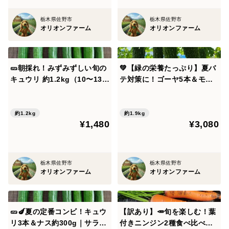
一見落とす場合もございますのでご了承くださいませ🙇
栃木県佐野市
栃木県佐野市
オリオンファーム
オリオンファーム
なお、4日以内に配送としておりますが、可能な限り早
めに出荷いたします。
ご希望の日程等ございましたら、備考欄にてお知らせく
🥒朝採れ！みずみずしい旬の
💚【緑の栄養たっぷり】夏バ
ださい。
キュウリ 約1.2kg（10〜13本
テ対策に！ゴーヤ5本＆モロ
前後）｜シャキシャキ食感｜
ヘイヤ約400g🍃健康野菜セ
調整可能な限りご対応したいと考えております😊
サラダ・浅漬けに｜農薬・化
ット｜農薬・化成肥料不使用
成肥料不使用🥒
💚
約1.2kg
約1.9kg
¥1,480
¥3,080
栃木県佐野市
栃木県佐野市
オリオンファーム
オリオンファーム
🥒🍆夏の定番コンビ！キュウ
【訳あり】🥕旬を楽しむ！葉
リ3本＆ナス約300g｜サラダ
付きニンジン2種食べ比べセ