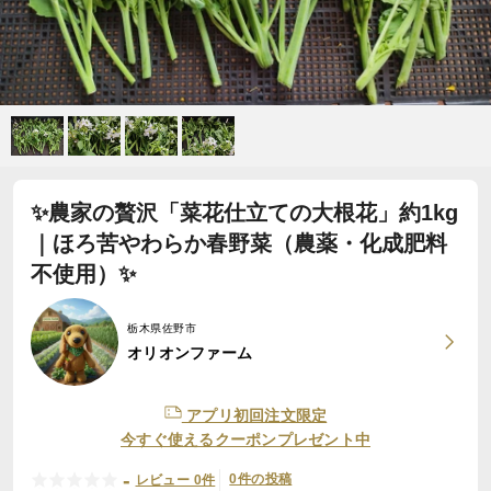
✨農家の贅沢「菜花仕立ての大根花」約1kg
｜ほろ苦やわらか春野菜（農薬・化成肥料
不使用）✨
栃木県佐野市
オリオンファーム
アプリ初回注文限定
今すぐ使えるクーポンプレゼント中
-
0件の投稿
レビュー 0件