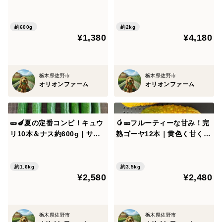
にも炒め物にも｜朝どれ直送
ット✨時なし五寸＆濱美人
｜農薬・化成肥料不使用🥒🍆
計約2kg｜【朝どれ】農薬・
化成肥料不使用🥕
約600g
約2kg
¥1,380
¥4,180
栃木県佐野市
栃木県佐野市
オリオンファーム
オリオンファーム
🥒🍆夏の定番コンビ！キュウ
🥭🥒フルーティーな甘み！完
リ10本＆ナス約600g｜サラ
熟ゴーヤ12本｜黄色く甘く育
ダにも炒め物にも｜朝どれ直
った希少なゴーヤ【ゴーヤジ
送｜農薬・化成肥料不使用🥒
ャムレシピ付き】｜農薬・化
🍆
成肥料不使用🥭🥒
約1.6kg
約3.5kg
¥2,580
¥2,480
栃木県佐野市
栃木県佐野市