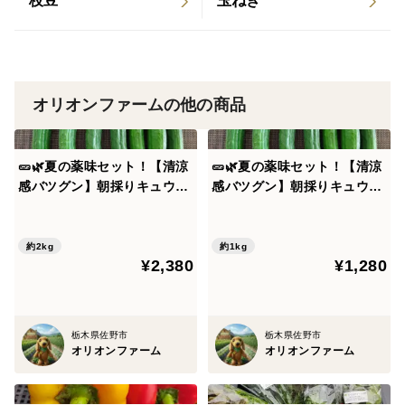
枝豆
玉ねぎ
パスタ
「お花のサラダ・お浸し」
サッと塩ゆでして、お浸しや和え物に。白い花が食卓の
アクセントになり、目でも春を楽しめます。
オリオンファームの他の商品
茎がしっかりしている場合は、少し長めに茹でるか、
ピーラーで茎の皮をさっと剥くと、アスパラのようなホ
🥒🌿夏の薬味セット！【清涼
🥒🌿夏の薬味セット！【清涼
感バツグン】朝採りキュウリ
感バツグン】朝採りキュウリ
クホクとした食感でさらに美味しく召し上がれます。
20本と香る朝採れ青紫蘇40枚
10本と香る朝採れ青紫蘇25枚
のさっぱりセット｜浅漬け・
のさっぱりセット｜浅漬け・
⚠️ 注意事項
冷やし麺・サラダに｜農薬・
冷やし麺・サラダに｜農薬・
約2kg
約1kg
・花が咲いたものも含まれます
¥2,380
¥1,280
化成肥料不使用🥒🌿
化成肥料不使用🥒🌿
（発送時に花が咲いているもの、つぼみのもの、両方が
含まれます。自然のサイクルに合わせたお届けとなりま
栃木県佐野市
栃木県佐野市
すので、それぞれの表情をお楽しみください。）
オリオンファーム
オリオンファーム
・茎にしっかりした部分が含まれます
（茎の一部硬さを感じる場合がございます。加熱調理