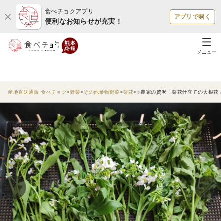
食べチョクアプリ
アプリで開く
便利なお知らせが充実！
メニュー
産地直送通販 食べチョク
野菜
その他葉物野菜
菜花
✨農家の贅沢「菜花仕立ての大根花