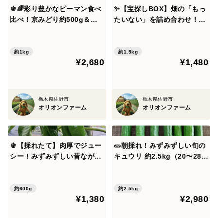
（茹でる・焼く・揚げる）をしていただくことで、甘み
🫑🌈彩り豊かなピーマン食べ
✨【宝探しBOX】畑の「もっ
が引き立ち美味しくお召し上がりいただけます。）
比べ！京みどり約500g＆カ
たいない」を詰め合わせ！も
ラーパプリカ約500g｜農
ったいないを美味しく救う！
・春野菜特有の苦みがあります
薬・化成肥料不使用🌈🫑
旬の不揃い訳あり野菜おまか
・農薬・化成肥料を使用せずに栽培しているため、葉や
せ便（Mサイズ）✨【朝ど
約1kg
約1.5kg
花に虫食いや小さな虫が付着している場合がございます
¥2,680
¥1,480
れ】農薬・化成肥料不使用
・葉物の特性上、配送中にややしんなりすることがござ
います
栃木県佐野市
栃木県佐野市
（リフレッシュ方法： お手元に届きましたら、まずは
オリオンファーム
オリオンファーム
冷水にさらして水分を補給してあげてください。本来の
鮮度が戻りやすくなり、より美味しくお召し上がりいた
だけます。）
🫑【採れたて】肉厚でジュー
🥒朝採れ！みずみずしい旬の
シー！みずみずしい昔ながら
キュウリ 約2.5kg（20〜28本
のピーマンの美味しさ「京み
前後）｜シャキシャキ食感｜
農薬不使用なため、多少の虫食いがあること、ご承知お
どり」約600g｜農薬・化成
サラダ・浅漬けに｜農薬・化
きください🙇
肥料不使用🫑【朝どれ】
成肥料不使用🥒
約600g
約2.5kg
また、当農園は完全農薬化学肥料不使用栽培をしてお
¥1,380
¥2,980
り、収穫時に目視にて虫など除去しておりますが、万が