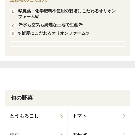
🍃農薬・化学肥料不使用の栽培にこだわるオリオン
1
つぼみから花が咲いた状態のものも含まれ、ほんのりと
ファーム🍃
した苦みと、やさしい食感が特徴の春野菜です✨
🏞️水も空気も綺麗な土地で生産🏞️
2
菜の花のように、おひたしや炒め物などでお楽しみいた
✨鮮度にこだわるオリオンファーム✨
3
だけます😊
花が咲いたものは、見た目にも春らしく、食卓に彩りを
添えてくれます。
普段の食卓をパッと明るく彩る、この季節だけの「エ
ディブル・フラワー（食べられるお花）」としてお楽し
みください。
今の時期だけの、季節限定の味わいです🥰
旬の野菜
🍳 レシピ（菜の花と同じ使い方でOKです）
おひたし（花が映える）
とうもろこし
トマト
ごま和え
にんにく炒め