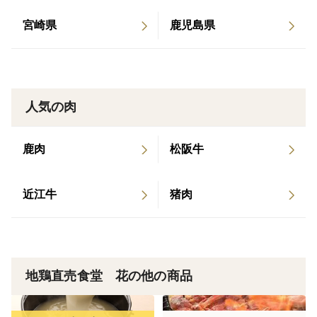
宮崎県
鹿児島県
人気の肉
鹿肉
松阪牛
近江牛
猪肉
地鶏直売食堂 花の他の商品