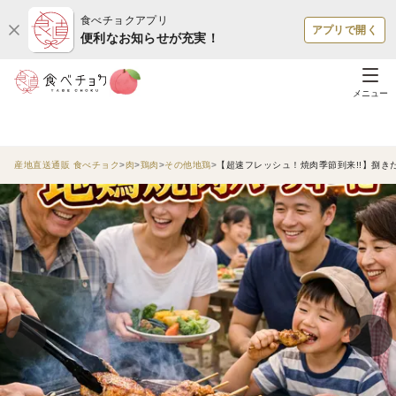
食べチョクアプリ
アプリで開く
便利なお知らせが充実！
メニュー
産地直送通販 食べチョク
肉
鶏肉
その他地鶏
【超速フレッシュ！焼肉季節到来!!】捌き