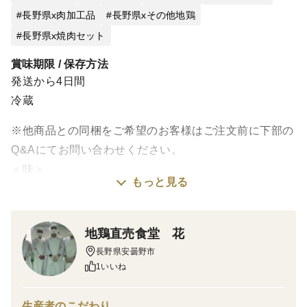
長野県x肉加工品
長野県xその他地鶏
長野県x焼肉セット
賞味期限 / 保存方法
発送から4日間
冷蔵
※他商品との同梱をご希望のお客様はご注文前に下部の
Q&Aにてお問い合わせください。
＜味＞
もっと見る
鶏と言っても、最高級地鶏を焼肉で食べてもらいたい。
すべて部位ごとにカットしてあります！パックをあけて
焼くだけ！
地鶏直売食堂 花
味はもちろん適度な歯ごたえと上質な鶏脂、美肌健康に
長野県安曇野市
とても良いコラーゲン、ご自宅バーベキューなどに最高
1いいね
ですね。
＜産地の特徴こだわり＞
生産者のこだわり