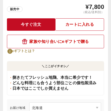
¥
7,800
販売中
（税込/送料別）
今すぐ注文
カートに入れる
家族や知り合いにeギフトで贈る
eギフトとは？
＼ここがイチオシ／
捌きたてフレッシュ地鶏、本当に希少です！
どんな料理にも合うよう部位ごとの個包装済み
日本ではここでしか買えません
お届け地域