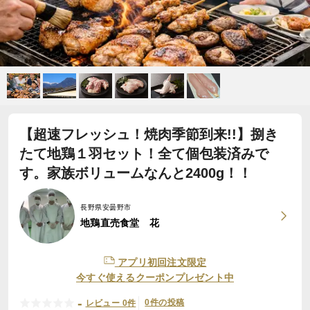
【超速フレッシュ！焼肉季節到来!!】捌き
たて地鶏１羽セット！全て個包装済みで
す。家族ボリュームなんと2400g！！
長野県安曇野市
地鶏直売食堂 花
アプリ初回注文限定
今すぐ使えるクーポンプレゼント中
-
0件の投稿
レビュー 0件