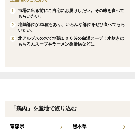
安曇野といえばわさび！わさびが育つほどの北アルプス
市場に出る前にご自宅にお届けしたい。その味を食べて
1
の清流かけ流しで育った地鶏です。飼育環境に関しては
もらいたい。
最高水準です。
地鶏部位が25種もあり、いろんな部位をぜひ食べてもら
2
いたい。
＜地鶏種＞
北アルプスの水で地鶏１００％の白湯スープ！水炊きは
3
季節変動や飼育羽数の調整、飼料調整、飼育日数により
もちろんスープやラーメン薬膳鍋などに
細かに管理し、
現在は2種のシャモ鶏種と赤鶏鶏種を飼育しています。
環境により、より良い状態の地鶏をお届け致します。
「鶏肉」を産地で絞り込む
青森県
熊本県