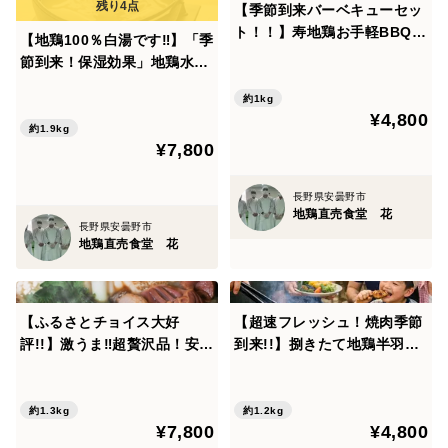
【季節到来バーベキューセッ
ト！！】寿地鶏お手軽BBQセ
【地鶏100％白湯です‼】「季
ット！全てカット済みです。
節到来！保湿効果」地鶏水炊
冷凍2~3人前1,000g
きセット２～3人前！
約1kg
¥4,800
約1.9kg
¥7,800
長野県安曇野市
地鶏直売食堂 花
長野県安曇野市
地鶏直売食堂 花
【ふるさとチョイス大好
【超速フレッシュ！焼肉季節
評!!】激うま‼超贅沢品！安曇
到来!!】捌きたて地鶏半羽セ
野寿地鶏すき焼きセット2～3
ット！全て個包装済みです。
人前
家族ボリュームなんと1,200
g！！
約1.3kg
約1.2kg
¥7,800
¥4,800