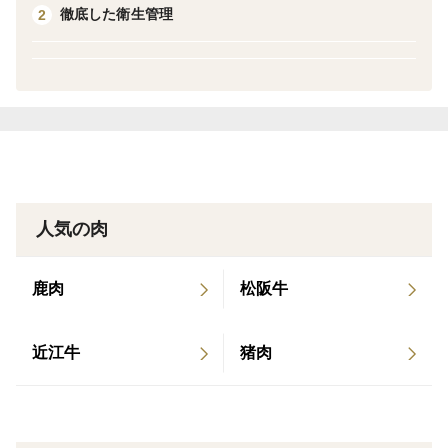
徹底した衛生管理
2
ら近いため、迅速な搬入が可能となっております。
熨斗をご希望のお客様は注文画面の特記事項にご記入を
お願いいたします。
※名入れを指定していただければ漏れなく対応させてい
ただきます。
※ご指定ない場合は表書き、名入れなしの熨斗をつけさ
せていただきます。
人気の肉
【特記事項記入例】
鹿肉
松阪牛
熨斗希望、お中元、苗字 名前
近江牛
猪肉