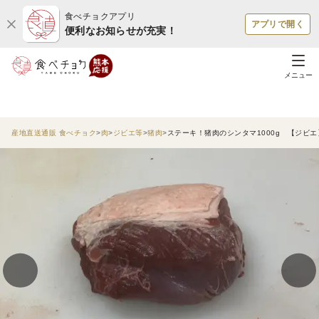
食べチョクアプリ
アプリで開く
便利なお知らせが充実！
メニュー
産地直送通販 食べチョク
肉
ジビエ等
猪肉
ステーキ！猪肉のシンタマ1000g 【ジビ