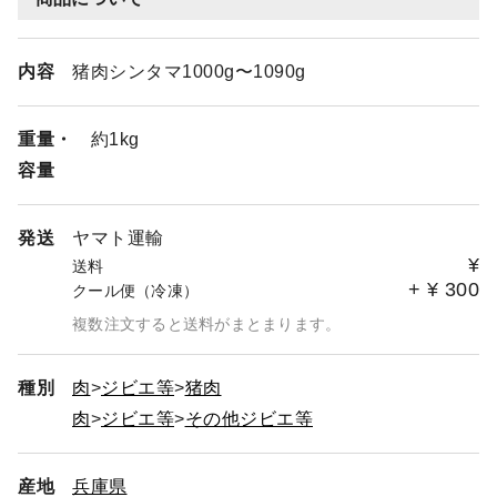
内容
猪肉シンタマ1000g〜1090g
重量・
約1kg
容量
発送
ヤマト運輸
¥
送料
+
¥
300
クール便（冷凍）
複数注文すると送料がまとまります。
種別
肉
ジビエ等
猪肉
肉
ジビエ等
その他ジビエ等
産地
兵庫県