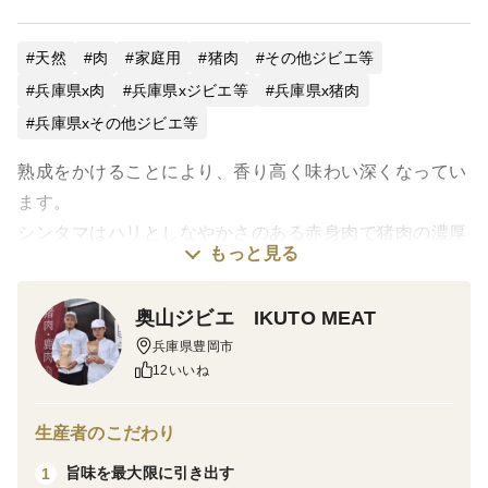
天然
肉
家庭用
猪肉
その他ジビエ等
兵庫県x肉
兵庫県xジビエ等
兵庫県x猪肉
兵庫県xその他ジビエ等
熟成をかけることにより、香り高く味わい深くなってい
ます。
シンタマはハリとしなやかさのある赤身肉で猪肉の濃厚
もっと見る
さが楽しめる部位です。
ステーキに適しています。
奥山ジビエ IKUTO MEAT
また、ほんのり脂ものっており脂身の甘さもお楽しみい
兵庫県豊岡市
ただけます。
12いいね
美味しいお肉にするために1番大切なことは止刺し後、
生産者のこだわり
いかに早くお肉を冷やしてあげれるかです。
旨味を最大限に引き出す
1
奥山ジビエの食肉処理場は山間部に位置しており猟場か