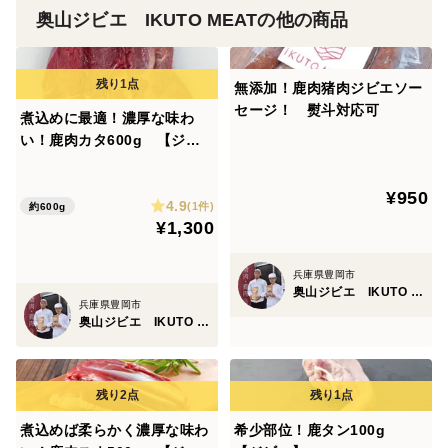
奥山ジビエ IKUTO MEATの他の商品
無添加！鹿肉猪肉ジビエソー
セージ！ 熨斗対応可
煮込めに最適！濃厚な味わ
い！鹿肉カタ600g 【ジビ
エ】熨斗対応可
¥950
4.9
(1件)
約600g
¥1,300
兵庫県豊岡市
奥山ジビエ IKUTO MEAT
兵庫県豊岡市
奥山ジビエ IKUTO MEAT
煮込めば柔らかく濃厚な味わ
希少部位！鹿タン100g