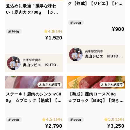
ク【熟成】【ジビエ】【ヒレ
煮込めに最適！濃厚な味わ
カツ】熨斗対応可
い！鹿肉カタ700g 【ジビ
エ】熨斗対応可
約200g
¥980
4.9
(1件)
約700g
¥1,520
兵庫県豊岡市
奥山ジビエ IKUTO MEAT
兵庫県豊岡市
奥山ジビエ IKUTO MEAT
ふるさと納税可
ふるさと納税可
ステーキ！鹿肉のシンタマ60
【熟成】鹿肉ロース700g
0g ☆ブロック【熟成】【6
☆ブロック【BBQ】【焼きで
種類から選べる分量】【ジビ
も煮込みでも！】6種類から
エ】熨斗対応可
選べる分量 熨斗対応可
4.5
5.0
(18件)
(10件)
約600g
約700g
¥2,790
¥3,250