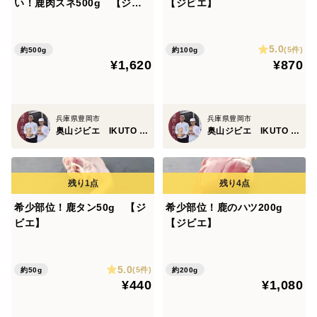
い！鹿肉スネ500g 【ジビ
【ジビエ】
エ】熨斗対応可
5.0
(5件)
約500g
約100g
¥1,620
¥870
兵庫県豊岡市
兵庫県豊岡市
奥山ジビエ IKUTO MEAT
奥山ジビエ IKUTO MEAT
希少部位！鹿タン50g 【ジ
希少部位！鹿のハツ200g
ビエ】
【ジビエ】
5.0
(5件)
約50g
約200g
¥440
¥1,080