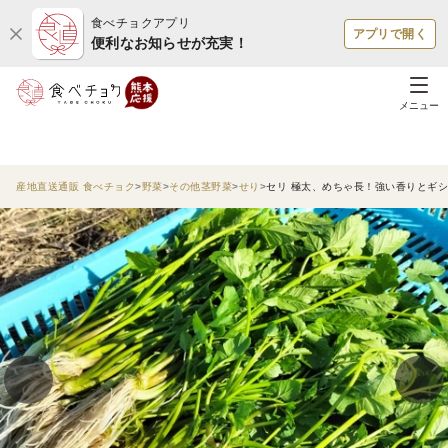
食べチョクアプリ
アプリで開く
便利なお知らせが充実！
メニュー
産地直送通販 食べチョク
野菜
その他茎野菜
せり
セリ 極太、めちゃ長！強い香りとギシ