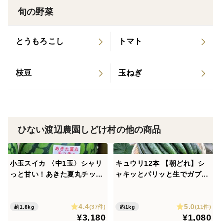
＃新鮮：新鮮なセリをお届けします。高い鮮度を長く保
旬の野菜
つために、鮮度保持フィルムに入れててお届けします。
とうもろこし
トマト
水：新鮮な伏流水をくみ上げて、シャワー状で潅水して
瑞々しく育てています。
枝豆
玉ねぎ
ひない渡辺農園しどけ村の他の商品
小玉スイカ 〈中1玉〉シャリ
キュウリ12本 【朝どれ】シ
っと甘い！あきた夏丸チッチ
ャキッとパリッと生でガブッ
ェ！【夏ギフト】
と丸かじり！キュウリ本来の
旨み【夏ギフト】
4.4
5.0
(37件)
(11件)
約1.8kg
約1kg
¥3,180
¥1,080