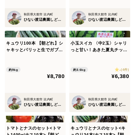
秋田県大館市 比内町
秋田県大館市 比内町
ひない渡辺農園しどけ村
ひない渡辺農園しどけ村
キュウリ100本 【朝どれ】シ
小玉スイカ 〈中2玉〉シャリ
ャキッとパリッと生でガブッ
っと甘い！あきた夏丸チッチ
と丸かじり！キュウリ本来の
ェ！【夏ギフト】
旨み
-
(4件)
約9kg
約3.6kg
¥8,780
¥6,380
秋田県大館市 比内町
秋田県大館市 比内町
ひない渡辺農園しどけ村
ひない渡辺農園しどけ村
トマトとナスのセット<トマ
キュウリとナスのセット<キ
ト1400g/ナス10本>【朝ど
ュウリ24本/ナス10本>【朝ど