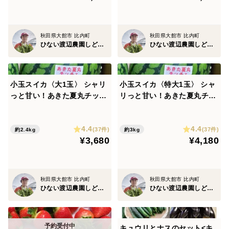
秋田県大館市 比内町
秋田県大館市 比内町
ひない渡辺農園しどけ村
ひない渡辺農園しどけ村
小玉スイカ〈大1玉〉 シャリ
小玉スイカ〈特大1玉〉 シャ
っと甘い！あきた夏丸チッチ
リっと甘い！あきた夏丸チッ
ェ【夏ギフト】
チェ【夏ギフト】
4.4
4.4
(37件)
(37件)
約2.4kg
約3kg
¥3,680
¥4,180
秋田県大館市 比内町
秋田県大館市 比内町
ひない渡辺農園しどけ村
ひない渡辺農園しどけ村
キュウリとナスのセット<キ