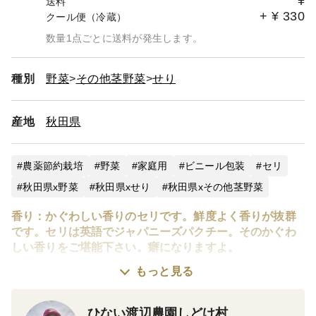
¥
送料
+
¥
330
クール便（冷蔵）
数量1点ごとに送料が発生します。
種別
野菜
その他茎野菜
せり
産地
秋田県
農薬節約栽培
野菜
家庭用
ビニール包装
セリ
秋田県x野菜
秋田県xせり
秋田県xその他茎野菜
香り：かぐわしい香りのセリです。鮮度よく香りが抜群
です。セリは英語でジャパニーズパクチー。そのかぐわ
しい香りをご堪能下さい。癖になりますよ。
もっと見る
春セリ：４〜６月頃は春の暖かさで根元もガシッと極太
で、茎葉も特長で野性味満点です。紫がかった太い根元
ひない渡辺農園しどけ村
は1/2か1/4に縦切りして、根っ子と一緒に天ぷらやかき