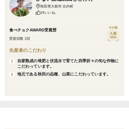
揚げにすると美味しです。
秋田県大館市 比内町
この時期の極太品は茎の繊維質が強くなるので輪切り、
19いいね
縦切りにすると食べやすくなります。
その他
食べチョクAWARD受賞歴
栽培：ヒョロっと細長い水耕栽培の物に比べて、土耕栽
受賞回数 1回
培なので力強い茎と葉をしています。セリ本来の強い香
り、ギシッとした歯応え、深い味わいを楽しめます。根
生産者のこだわり
付きです。是非一度、ご賞味下さい。
自家熟成の堆肥と伏流水で育てた四季折々の旬な作物に
1
こだわっています。
農薬：セリ栽培の農薬使用比0％（従来比）。
地元である秋田の品種、山菜にこだわっています。
2
＃料理：天ぷらやかき揚げ。煮物にする場合は輪切り、
縦切りにして長めには煮てください。極太品は生食には
適しません。
大きさと量：根茎葉の長さは100m程。