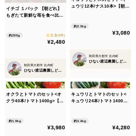
ュウリ12本/ナス10本>【朝ど
イチゴ １パック 【朝どれ】
れ】【夏ギフト】
もぎたて新鮮な苺を食べ比
べ！豊かな味と香り【夏ギフ
約2.3kg
ト】
¥3,080
3.8
(8件)
約250g
¥2,480
秋田県大館市 比内町
ひない渡辺農園しどけ村
秋田県大館市 比内町
ひない渡辺農園しどけ村
オクラとトマトのセット<オ
キュウリとトマトのセット<
クラ40本/トマト1400g>【朝
キュウリ24本/トマト1400g>
どれ】【夏ギフト】
【朝どれ】【夏ギフト】
約1.9kg
約3.4kg
¥3,980
¥4,280