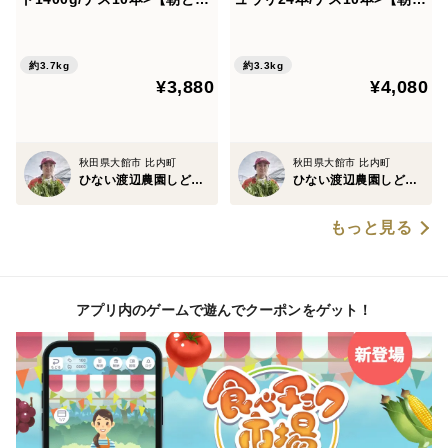
れ】【夏ギフト】
れ】【夏ギフト】
約3.7kg
約3.3kg
¥3,880
¥4,080
秋田県大館市 比内町
秋田県大館市 比内町
ひない渡辺農園しどけ村
ひない渡辺農園しどけ村
もっと見る
アプリ内のゲームで遊んでクーポンをゲット！