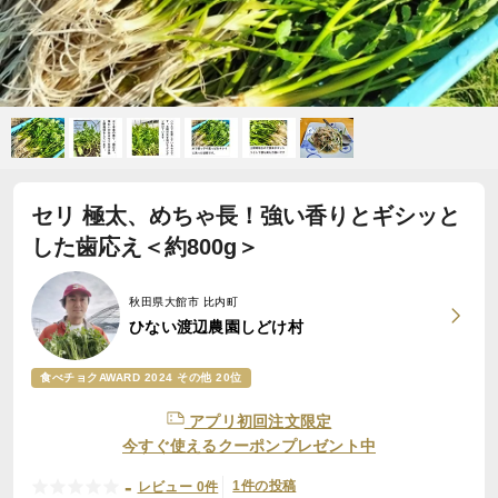
セリ 極太、めちゃ長！強い香りとギシッと
した歯応え＜約800g＞
秋田県大館市 比内町
ひない渡辺農園しどけ村
食べチョクAWARD 2024 その他 20位
アプリ初回注文限定
今すぐ使えるクーポンプレゼント中
-
1件の投稿
レビュー 0件