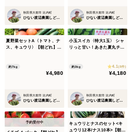
秋田県大館市 比内町
秋田県大館市 比内町
ひない渡辺農園しどけ村
ひない渡辺農園しどけ村
夏野菜セットA〈トマト、ナ
小玉スイカ〈特大1玉〉 シャ
ス、キュウリ〉【朝どれ】
リっと甘い！あきた夏丸チッ
【夏ギフト】
チェ【夏ギフト】
4.1
(8件)
約7kg
約3kg
¥4,980
¥4,180
秋田県大館市 比内町
秋田県大館市 比内町
ひない渡辺農園しどけ村
ひない渡辺農園しどけ村
キュウリとナスのセット<キ
ュウリ12本/ナス10本>【朝ど