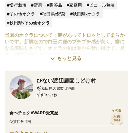
慣行栽培
野菜
贈答品
家庭用
ビニール包装
その他オクラ
秋田県x野菜
秋田県xオクラ
秋田県xその他オクラ
当園のオクラについて：艶があってトロッとして柔らか
いです。新鮮なので白玉の種のプチプチ感が良く、癖に
なる美味しさです。オクラの旬は夏から秋に掛けて。是
非、旬で新鮮なオクラを食べて見て下さい。
もっと見る
料理：茹で上げて、そのまま食べても旨味があって美味
しいです。お醤油を垂らしても良いですね。お肉とも合
ひない渡辺農園しどけ村
うので炒め物も美味しいです。
秋田県大館市 比内町
19いいね
栽培：ハウス栽培で大切に管理して育てているので、風
や雨による傷や痛みは少ないです。農薬の使用は最小限
に留めて育てています。
その他
食べチョクAWARD受賞歴
受賞回数 1回
食べられる時期：６月中旬～10月中旬です。オクラの原
産地は熱帯のアフリカ。暑い気候が好きな植物です。将