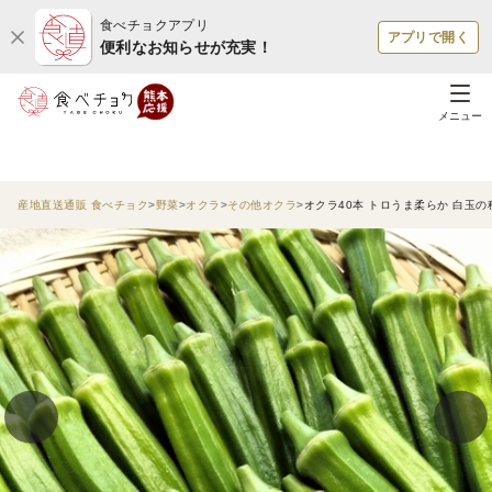
食べチョクアプリ
アプリで開く
便利なお知らせが充実！
メニュー
産地直送通販 食べチョク
野菜
オクラ
その他オクラ
オクラ40本 トロうま柔らか 白玉