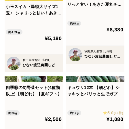
リっと甘い！あきた夏丸チッ
小玉スイカ〈爆特大サイズ1
チェ【夏ギフト】
玉〉 シャリっと甘い！あきた
夏丸チッチェ！
約6kg
¥8,380
約4.2kg
¥5,180
秋田県大館市 比内町
ひない渡辺農園しどけ村
秋田県大館市 比内町
ひない渡辺農園しどけ村
四季彩の旬野菜セット(4種類
キュウリ12本 【朝どれ】シ
以上)【朝どれ】【夏ギフト】
ャキッとパリッと生でガブッ
と丸かじり！キュウリ本来の
旨み【夏ギフト】
5.0
(11件)
約2kg
約1kg
¥2,500
¥1,080