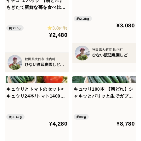
イチゴ １パック 【朝どれ】
れ】【夏ギフト】
もぎたて新鮮な苺を食べ比
べ！豊かな味と香り【夏ギフ
約2.3kg
ト】
¥3,080
3.8
(8件)
約250g
¥2,480
秋田県大館市 比内町
ひない渡辺農園しどけ村
秋田県大館市 比内町
ひない渡辺農園しどけ村
キュウリとトマトのセット<
キュウリ100本 【朝どれ】シ
キュウリ24本/トマト1400g>
ャキッとパリッと生でガブッ
【朝どれ】【夏ギフト】
と丸かじり！キュウリ本来の
旨み
約3.4kg
約9kg
¥4,280
¥8,780