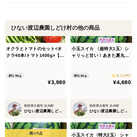
ひない渡辺農園しどけ村の他の商品
オクラとトマトのセット<オ
小玉スイカ 〈超特大1玉〉シ
クラ40本/トマト1400g>【朝
ャリっと甘い！あきた夏丸チ
どれ】【夏ギフト】
ッチェ【夏ギフト】
4.1
(8件)
約1.9kg
約3.6kg
¥3,980
¥4,680
秋田県大館市 比内町
秋田県大館市 比内町
ひない渡辺農園しどけ村
ひない渡辺農園しどけ村
小玉スイカ〈特大2玉〉 シャ