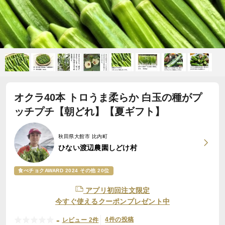
オクラ40本 トロうま柔らか 白玉の種がプ
ッチプチ【朝どれ】【夏ギフト】
秋田県大館市 比内町
ひない渡辺農園しどけ村
食べチョクAWARD 2024 その他 20位
アプリ初回注文限定
今すぐ使えるクーポンプレゼント中
-
4件の投稿
レビュー 2件