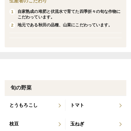
生産者のこだわり
に夏野菜。
自家熟成の堆肥と伏流水で育てた四季折々の旬な作物に
1
こだわっています。
＃含まれる主な栄養素：βカロテン、葉酸、カリウム
地元である秋田の品種、山菜にこだわっています。
2
(K)、カルシウム(Ca)、マグネシウム(Mg)、食物繊維
＃配送日時指定：基本的に日時指定OKですが、収穫量
が減る時期には指定不可になりますのでご了承くださ
い。
旬の野菜
とうもろこし
トマト
枝豆
玉ねぎ