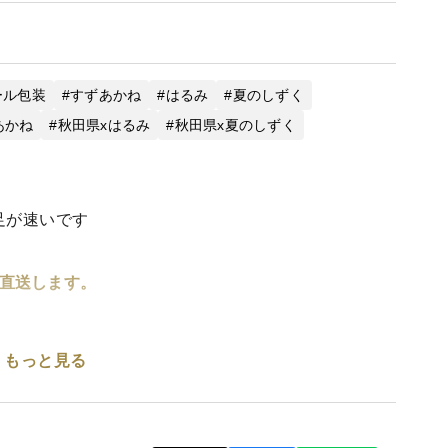
ール包装
すずあかね
はるみ
夏のしずく
あかね
秋田県xはるみ
秋田県x夏のしずく
足が速いです
直送します。
もっと見る
秋田オリジナルの品種
応えのあるジューシーな果肉。
。丸っこい形がチャーミング。