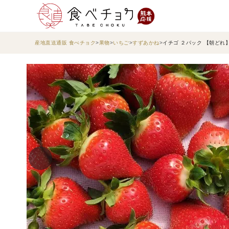
産地直送通販 食べチョク
果物
いちご
すずあかね
イチゴ ２パック 【朝ど