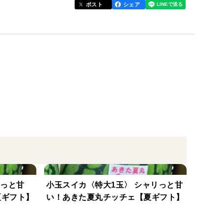
ポスト
シェア
ごごち、らくなり、UCアルビオン、ドルチェベリー
で酸味が強くなる傾向があります。
類のイチゴを楽しめるようにします。ただし気候や時
りますのでご了承下さい。
ックに入れてお届けします。イチゴ１個１個が離れて
擦れたりしません。（添付写真参考）
リっと甘
小玉スイカ〈特大1玉〉 シャリっと甘
夏ギフト】
い！あきた夏丸チッチェ【夏ギフト】