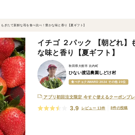
れ】もぎたて新鮮な苺を食べ比べ！豊かな味と香り【夏ギフト】
イチゴ ２パック 【朝どれ
な味と香り【夏ギフト】
秋田県大館市 比内町
ひない渡辺農園しどけ村
食べチョクAWARD 2024 その他 20位
アプリ初回注文限定
今すぐ使えるクーポンプレ
3.9
8件の投稿
レビュー 13件