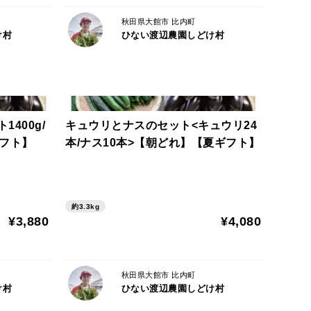
に夏場は柔らかくなるのが早いく日持ちしないので当
秋田県大館市 比内町
け村
ひない渡辺農園しどけ村
で収穫量が減った場合は指定不可になりますのでご了承
ミングで受け取りたいなどのリクエストがありました
400g/
キュウリとナスのセット<キュウリ24
ギフト】
本/ナス10本>【朝どれ】【夏ギフト】
に育て、一般的な高設養液栽培よりも「イチゴの本来
て栽培しています。ハウスなので雨風による傷などを
約3.3kg
¥3,880
¥4,080
います。
秋田県大館市 比内町
け村
ひない渡辺農園しどけ村