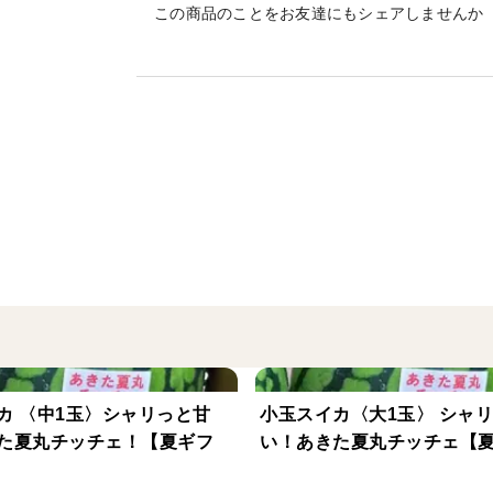
この商品のことをお友達にもシェアしませんか
●よつぼし、めっちゃウマッ！いちご、あま
など（少量栽培）
※）イチゴは暑さが厳しくなる程、小さめ
※）品種指定はできません。
食べ比べ：
★なるべく多くの品種を入れて、沢山の種
期によっては1種種しか入らない場合もあ
輸送時の振動対策：
揺りかご（ハンモック）タイプのイチゴパ
入っているのでイチゴ同士がぶつかったり
カ 〈中1玉〉シャリっと甘
パック内のサイズと個数の目安：
小玉スイカ〈大1玉〉 シャ
た夏丸チッチェ！【夏ギフ
・２Ｌ（特大）：９個入り
い！あきた夏丸チッチェ【
・Ｌ～M（大～中）：１５個入り