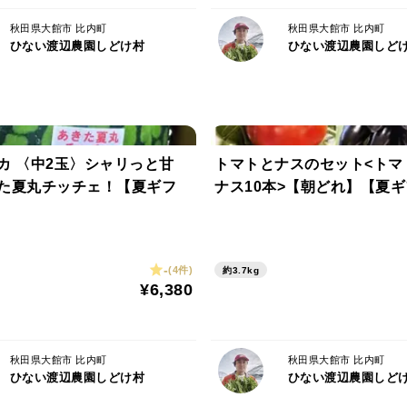
庫に入れて早くお召し上がりください。特
秋田県大館市 比内町
秋田県大館市 比内町
日お召し上がりください。
ひない渡辺農園しどけ村
ひない渡辺農園しど
＃日時指定：
基本的に日時指定OKですが、気候や獣害
ください。記念日や誕生日に合わせたタイ
カ 〈中2玉〉シャリっと甘
トマトとナスのセット<トマト1
らご相談下さい。
た夏丸チッチェ！【夏ギフ
ナス10本>【朝どれ】【夏
栽培：
自家堆肥を使った土耕のハウス栽培で大切
の旨み」をより感じられるイチゴを目指し
-
(4件)
約3.7kg
¥6,380
抑え、農薬の使用は最小限に留めて育てて
＃含まれる主な栄養素：
秋田県大館市 比内町
秋田県大館市 比内町
ビタミンC、カリウム、カルシウム、葉酸
ひない渡辺農園しどけ村
ひない渡辺農園しど