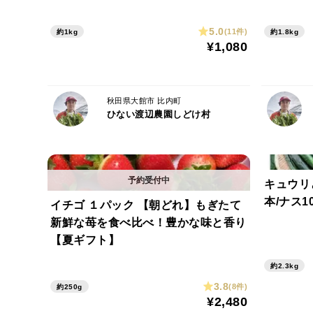
5.0
(11件)
約1kg
約1.8kg
¥1,080
秋田県大館市 比内町
ひない渡辺農園しどけ村
キュウリ
本/ナス
イチゴ １パック 【朝どれ】もぎたて
新鮮な苺を食べ比べ！豊かな味と香り
【夏ギフト】
約2.3kg
3.8
(8件)
約250g
¥2,480