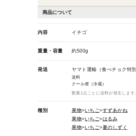
商品について
内容
イチゴ
重量・
容量
約500g
発送
ヤマト運輸（食べチョク特
送料
クール便（冷蔵）
数量1点ごとに送料が発生します
種別
果物
いちご
すずあかね
果物
いちご
はるみ
果物
いちご
夏のしずく