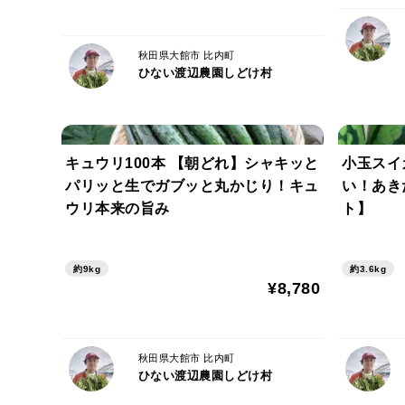
秋田県大館市 比内町
ひない渡辺農園しどけ村
キュウリ100本 【朝どれ】シャキッと
小玉スイ
パリッと生でガブッと丸かじり！キュ
い！あき
ウリ本来の旨み
ト】
約9kg
約3.6kg
¥8,780
秋田県大館市 比内町
ひない渡辺農園しどけ村