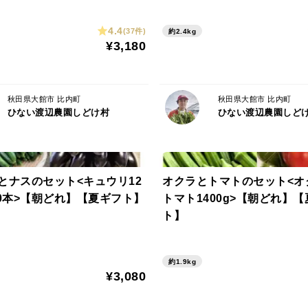
・ S～M（小～中）：１８個入り
4.4
(37件)
約2.4kg
時期とサイズの目安：
¥3,180
・５〜６月：２Ｌ〜Ｌ
・７月：М〜Ｓ
・ 8月前後：猛暑期はお休みします。
秋田県大館市 比内町
秋田県大館市 比内町
ひない渡辺農園しどけ村
ひない渡辺農園しど
・ ９～１１月：М〜Ｓ
※）その年の気候により変動しますので目
発送から到着までの日数：
とナスのセット<キュウリ12
オクラとトマトのセット<オク
東北：１日
10本>【朝どれ】【夏ギフト】
トマト1400g>【朝どれ】
関東、甲信越、北陸、北海道（札幌以西）：
ト】
北海道（札幌以東）、東海近畿以西、沖縄
離島：3日
約1.9kg
¥3,080
保存：
一番美味しい状態でお客様に届けるため、