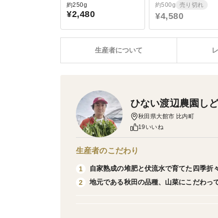
約250g
約500g
売り切れ
¥2,480
¥4,580
生産者について
ひない渡辺農園し
秋田県大館市 比内町
19いいね
生産者のこだわり
自家熟成の堆肥と伏流水で育てた四季折
1
地元である秋田の品種、山菜にこだわっ
2