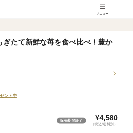
メニュー
】もぎたて新鮮な苺を食べ比べ！豊か
ゼント中
¥
4,580
販売期間終了
（税込/送料別）