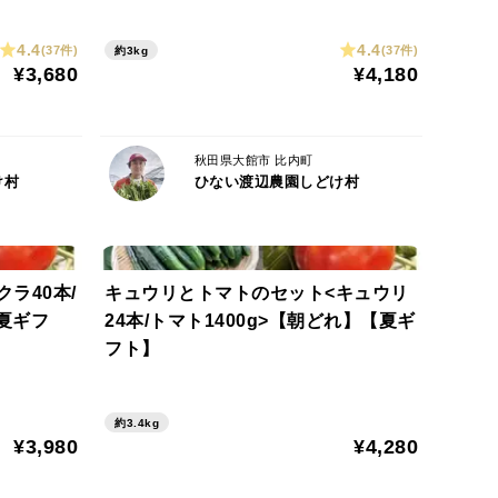
4.4
4.4
(37件)
(37件)
約3kg
¥3,680
¥4,180
秋田県大館市 比内町
け村
ひない渡辺農園しどけ村
安としてご参考下さい。
ラ40本/
キュウリとトマトのセット<キュウリ
【夏ギフ
24本/トマト1400g>【朝どれ】【夏ギ
1日。ただし午前中指定すると2日
フト】
本島：2日
約3.4kg
¥3,980
¥4,280
採りたてを冷蔵便で直送します。到着後、直ぐに冷蔵