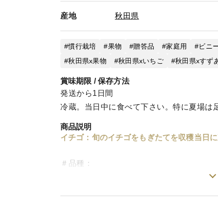
産地
秋田県
慣行栽培
果物
贈答品
家庭用
ビニ
秋田県x果物
秋田県xいちご
秋田県xすず
賞味期限 / 保存方法
発送から1日間
冷蔵。当日中に食べて下さい。特に夏場は
商品説明
イチゴ：旬のイチゴをもぎたてを収穫当日に
＃品種：
★はるみ：とても薫り高く、濃厚な風味。
★夏のしずく：さっぱりとした酸味。食べ
★すずあかね：福よかな食感と優しい甘さ
その他：