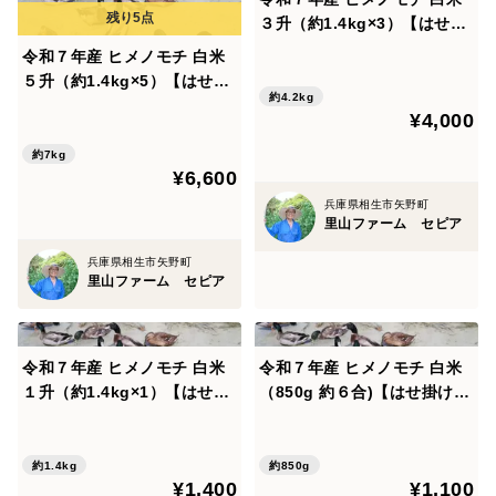
３升（約1.4kg×3）【はせ掛
けした合鴨米】農薬化学肥料
令和７年産 ヒメノモチ 白米
不使用
５升（約1.4kg×5）【はせ掛
約4.2kg
けした合鴨米】農薬化学肥料
¥4,000
不使用
約7kg
¥6,600
兵庫県相生市矢野町
里山ファーム セピア
兵庫県相生市矢野町
里山ファーム セピア
令和７年産 ヒメノモチ 白米
令和７年産 ヒメノモチ 白米
１升（約1.4kg×1）【はせ掛
（850g 約６合)【はせ掛けし
けした合鴨米】農薬化学肥料
た合鴨米】）農薬化学肥料不
不使用
使用
約1.4kg
約850g
¥1,400
¥1,100