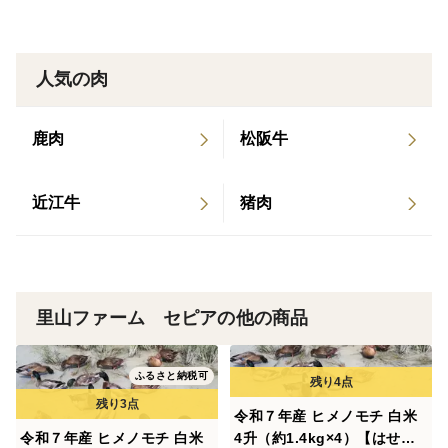
ブロイラーやアヒル肉のような水っぽさが無いコクのあ
る赤身とうまみの脂身です。合鴨の脂肪は「太らない
油」と云われる不飽和脂肪酸とのことです。
人気の肉
合鴨肉は火を入れすぎると固くなります。焼くときは皮
鹿肉
松阪牛
目の方を先にすると良いです。調理するときは薄く切る
と食べやすいようです。
近江牛
猪肉
【食肉処理について】
合鴨の食肉処理は食品衛生法に基づいて専門の食肉処理
場で行いその場で真空パック包装して冷凍処理しており
里山ファーム セピアの他の商品
ます。通常は解凍後「精肉処理」して販売しますが、本
商品は未処理でお届けいたします。水鳥特有の生えかけ
ふるさと納税可
た羽毛が残っていることがありますが食味には影響あり
ません。色がグレーなので気になる方は解凍後取り除い
令和７年産 ヒメノモチ 白米
てください。
令和７年産 ヒメノモチ 白米
4升（約1.4kg×4）【はせ掛