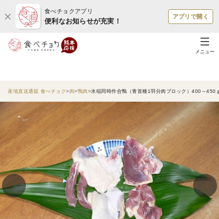
食べチョクアプリ
アプリで開く
便利なお知らせが充実！
メニュー
産地直送通販 食べチョク
肉
鴨肉
水稲同時作合鴨（青首種1羽分肉ブロック）400～45