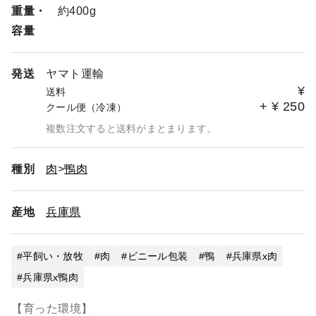
重量・
約400g
容量
発送
ヤマト運輸
¥
送料
+
¥
250
クール便（冷凍）
複数注文すると送料がまとまります。
種別
肉
鴨肉
産地
兵庫県
平飼い・放牧
肉
ビニール包装
鴨
兵庫県x肉
兵庫県x鴨肉
【育った環境】