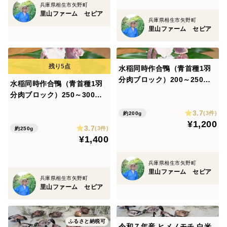
兵庫県相生市矢野町
里山ファーム セピア
兵庫県相生市矢野町
里山ファーム セピア
水稲同時作合鴨（青首種1羽
分肉ブロック）200～250ｇ
水稲同時作合鴨（青首種1羽
兵庫県の里山で水田放し飼い
分肉ブロック）250～300ｇ
兵庫県の里山で水田放し飼い
3.7
(3件)
約200g
¥1,200
3.7
(3件)
約250g
¥1,400
兵庫県相生市矢野町
里山ファーム セピア
兵庫県相生市矢野町
里山ファーム セピア
ふるさと納税可
令和７年産 ヒメノモチ 白米