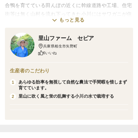
合鴨を育てている田んぼの近くに幹線道路や工場、住宅
街等は無く山村を流れ下ってきた小川にはサワガニが住
もっと見る
み蛍が飛び廻ります。
里山ファーム セピア
生産効率より自然な育ちと上質な肉質を目指して餌の
兵庫県相生市矢野町
90％以上を農薬や化学肥料を一切使用せずに自家生産し
6いいね
た野菜や米を与え、投薬も行っていません。ヒナのうち
から広々とした田んぼで自然のままに育てました。成鳥
生産者のこだわり
になると2メートル程飛び上がり10数メートルの飛行を
あらゆる効率を無視して自然な農法で手間暇を惜しまず
1
繰り返していました。
育てています。
里山に吹く風と蛍の乱舞する小川の水で栽培する
2
【合鴨肉の特徴】
青首種の【合鴨】は一般的な【アイガモ】のチェリバ
リー種と比べ半分程度の大きさにしか育ちませんが、よ
り真鴨に近く水っぽさの無い赤身と臭みの無い脂身です