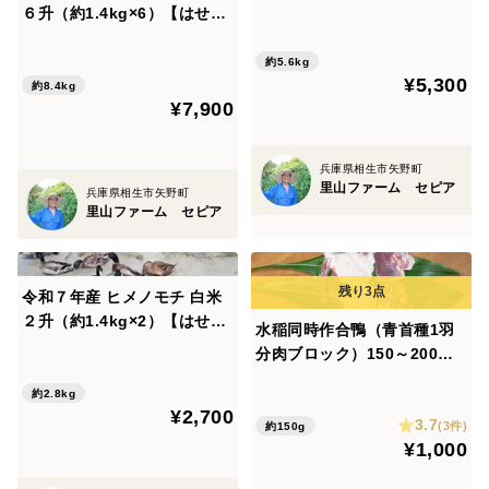
６升（約1.4kg×6）【はせ掛
けした合鴨米】農薬化学肥料
けした合鴨米】農薬化学肥料
不使用
不使用
約5.6kg
¥5,300
約8.4kg
¥7,900
兵庫県相生市矢野町
里山ファーム セピア
兵庫県相生市矢野町
里山ファーム セピア
令和７年産 ヒメノモチ 白米
２升（約1.4kg×2）【はせ掛
水稲同時作合鴨（青首種1羽
けした合鴨米】農薬化学肥料
分肉ブロック）150～200ｇ
不使用
兵庫県の里山で水田放し飼い
約2.8kg
¥2,700
3.7
(3件)
約150g
¥1,000