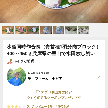
水稲同時作合鴨（青首種1羽分肉ブロック）
400～450ｇ兵庫県の里山で水田放し飼い
ふるさと納税
兵庫県相生市矢野町
里山ファーム セピア
アプリ初回注文限定
今すぐ使えるクーポンプレゼント中
3.7
3件の投稿
レビュー 5件