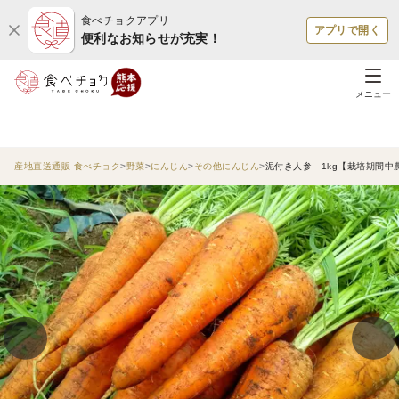
食べチョクアプリ
アプリで開く
便利なお知らせが充実！
メニュー
産地直送通販 食べチョク
野菜
にんじん
その他にんじん
泥付き人参 1kg【栽培期間中