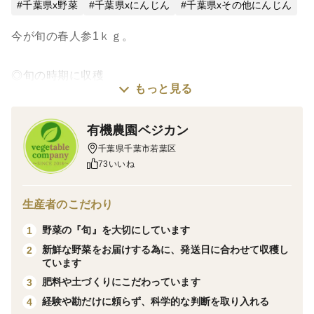
千葉県x野菜
千葉県xにんじん
千葉県xその他にんじん
今が旬の春人参1ｋｇ。
◎旬の時期に収穫
もっと見る
その時期に一番おいしい人参を、旬を見極めて収穫して
います。みずみずしさと甘みが凝縮された味わいをお楽
有機農園ベジカン
しみいただけます。
千葉県千葉市若葉区
73いいね
◎手堀り収穫で抜群の鮮度
ご注文をいただいてから、一つひとつ丁寧に手堀りで収
生産者のこだわり
穫。機械収穫と比べて人参にストレスがかかりにくく、
野菜の『旬』を大切にしています
1
収穫直後の新鮮な状態でお届けします。
新鮮な野菜をお届けする為に、発送日に合わせて収穫し
2
ています
◎土付きのまま発送
肥料や土づくりにこだわっています
3
洗浄せず、土付きのまま発送することで、鮮度を長く保
経験や勘だけに頼らず、科学的な判断を取り入れる
4
ちます。土が人参を乾燥から守り、掘りたての風味をそ