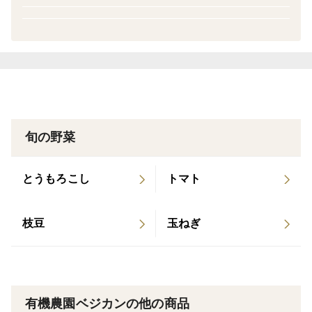
のままご家庭へお届けします。
◎栽培期間中、農薬・化学肥料不使用
栽培期間中は農薬や化学肥料を一切使用していません。
S～Lまでバラバラなサイズの人参がミックスで入りま
す。さまざまな大きさを楽しめる詰め合わせです。
旬の野菜
【おすすめの食べ方】
とうもろこし
トマト
そのままスティックで食べると、パリッとした食感と甘
みが際立ちます。サラダやジュースにもぴったりです。
枝豆
玉ねぎ
自然の恵みと生産者のこだわりが詰まった「土付き人
参」を、ぜひご賞味ください。
有機農園ベジカンの他の商品