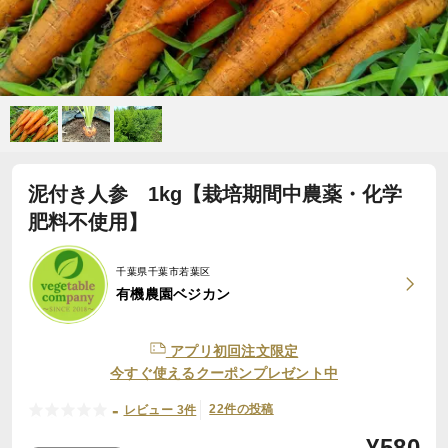
泥付き人参 1kg【栽培期間中農薬・化学
肥料不使用】
千葉県千葉市若葉区
有機農園ベジカン
アプリ初回注文限定
今すぐ使えるクーポンプレゼント中
-
22件の投稿
レビュー 3件
¥
580