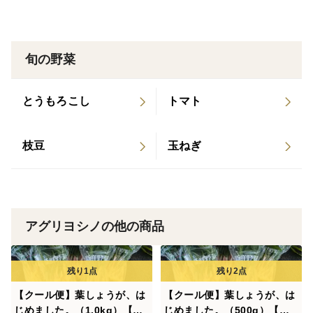
報です。
京くれないは、リコピン・カロテンの両方が豊富に含ま
れているにんじんなんです🥕
旬の野菜
また、糖度が10度近くあって甘いのですが、西洋にんじ
んよりも生だとやや固く、火を通すとより柔らかくなる
とうもろこし
トマト
のが特徴です😋
枝豆
玉ねぎ
【オススメ調理は？】
火を通すと、甘く柔らかくなる特徴を最大限に活かし
て、「にんじんステーキ」
がアグリヨシノのオススメです🥕
アグリヨシノの他の商品
にんじん一本を縦に真っ二つにして、ラップをかけて
3〜5分レンチン。（固ければ追加加熱してください。）
フォークが刺さるくらいの柔らかさになったところで取
【クール便】葉しょうが、は
【クール便】葉しょうが、は
り出したホカホカにんじんをフライパンでバターソテー
じめました。（1.0kg）【新
じめました。（500g）【新