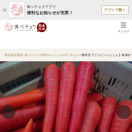
食べチョクアプリ
アプリで開く
便利なお知らせが充実！
メニュー
産地直送通販 食べチョク
野菜
にんじん
京くれない
夏特売【リコピンにんじん】春採れ"