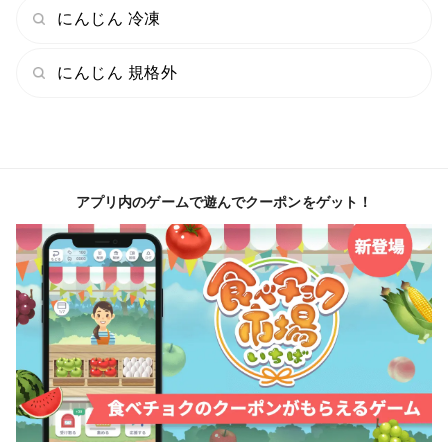
にんじん 冷凍
【こだわりは？】
緑肥などを畑にすき込み、有効微生物資材の投入により
にんじん 規格外
肥やした土壌で大切に育てた「春採れ京くれない」で
す。
【注意事項は？】
アプリ内のゲームで遊んでクーポンをゲット！
基本的には、火曜・金曜発送を予定していますが、
天候や、作業の都合などにより、発送日が前後する場合
がありますので、ご了承ください😌
※参考資料
タキイ種苗株式会社
https://www.takii.co.jp/CGI/tsk/shohin/shohin.cgi?
breed_seq=00000892