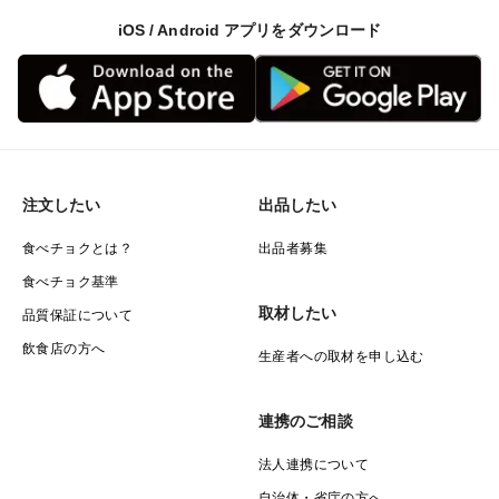
【保存方法】
iOS / Android アプリをダウンロード
人参の最適な保存、貯蔵温度は0～5度だといわれていま
す。保存するなら冷蔵庫での保存が適しています。
また乾燥にも弱いので湿度は90～95％ほどがいいとさ
れています。乾燥対策も長持ちの基本です。
新聞紙・キッチンペーパーで包む、ビニール袋に入れる
などするとよりいいかと思います。
注文したい
出品したい
長期間保管する場合は、使いやすい大きさに切って冷凍
食べチョクとは？
出品者募集
にして保管してください。
食べチョク基準
取材したい
品質保証について
飲食店の方へ
生産者への取材を申し込む
連携のご相談
法人連携について
自治体・省庁の方へ