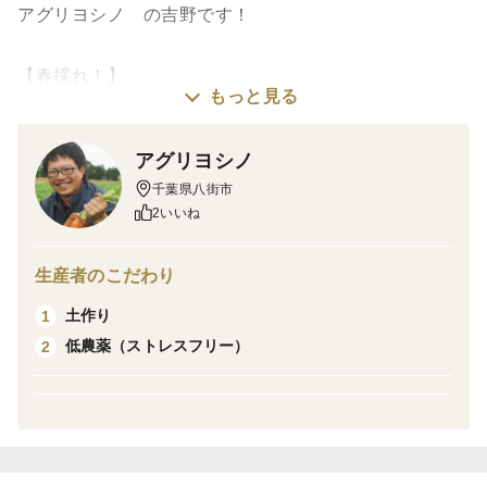
アグリヨシノ の吉野です！
【春採れ！】
もっと見る
京くれないは、旬が非常に短く、いくつかの道県の産地
リレーにより、11月上旬から４月下旬まで店頭に並んで
アグリヨシノ
います。
千葉県八街市
西洋にんじんが、一年中流通しているのと比較すると、
2いいね
京くれないは時期が限定的でレアモノです。
生産者のこだわり
そんな最中、京くれないの「春採り品種」が開発され、
土作り
1
今までお目にかかることの出来ない時期にお届け出来る
低農薬（ストレスフリー）
2
ようになりました。
というわけで、アグリヨシノでも栽培開始です。
【特徴は？】
トマトは苦手だけど、リコピンを取りたいという方に朗