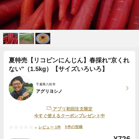
夏特売【リコピンにんじん】春採れ"京くれ
ない"（1.5kg）【サイズいろいろ】
千葉県八街市
アグリヨシノ
アプリ初回注文限定
今すぐ使えるクーポンプレゼント中
-
5件の投稿
レビュー 1件
¥
726