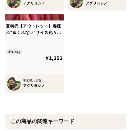
アグリヨシノ
アグリヨシノ
においはあまりなく、昔のにんじんのようなにおいが少
しだけします。
切るとにんじん独特の香りが強くなります。
夏特売【アウトレット】春採
れ"京くれない"サイズ色々☆
【大きさは？】
4.5kg【リコピンにんじん】
西洋にんじんと比較すると、少し長めのサイズです。
約4.5kg
重さは太さによって変わります。
¥1,353
【分量の目安は？】
サイズいろいろにて、
千葉県八街市
アグリヨシノ
1.5kg 約7本〜15本
3.0kg 約14本〜30本
4.5kg 約21本〜45本
この商品の関連キーワード
を参考にしてください。