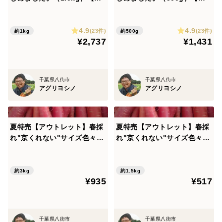
🧈
鮮野菜】
鮮野菜】
焼き目が付いたらお皿に盛り付けて出来上がりっ🥕🥕
4.9
4.9
(23件)
(23件)
約1kg
約500g
そのまま食べても、焼肉のタレにつけても、美味しいっ
¥2,737
¥1,431
🥕🥕🥕
「にんじんステーキ」、おやつにもおかずにもなる、垂
涎ものの一品です。
千葉県八街市
千葉県八街市
アグリヨシノ
アグリヨシノ
是非、ご賞味ください😋
【色は？】
夏特売【アウトレット】春採
夏特売【アウトレット】春採
鮮やかな紅色で、金時にんじんと西洋にんじんの中間く
れ"京くれない"サイズ色々☆
れ"京くれない"サイズ色々☆
らいの色合いです。
3.0kg【リコピンにんじん】
1.5kg【リコピンにんじん】
約3kg
約1.5kg
金時にんじんよりもやや赤味が少なくオレンジがかって
¥935
¥517
おり、西洋にんじんと比較すると赤っぽく見えます。
【においは？】
千葉県八街市
千葉県八街市