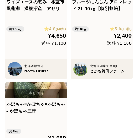
ワイズユースの恵み 根室市
フルーツにんじん アロマレッ
風蓮湖・温根沼産 アサリ＜
ド 2L 10kg【特別栽培】
1.5㎏＞砂出し済み
4.8
5.0
(60件)
(13件)
約1.5kg
約10kg
¥4,650
¥2,400
送料 ¥1,188
送料 ¥1,188
北海道根室市
北海道河東郡音更町
North Cruise
とかち河田ファーム
かぼちゃ×かぼちゃ×かぼちゃ
- かぼちゃ三昧
約4kg