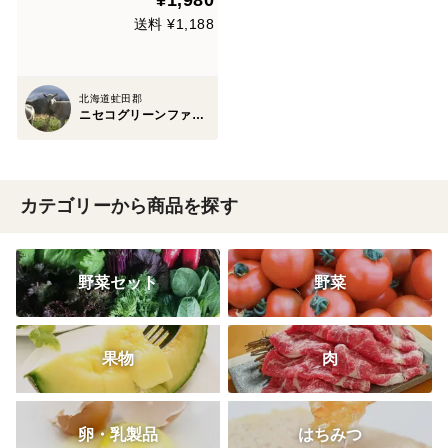
¥1,980
送料 ¥1,188
北海道虻田郡
ニセコグリーンファーム
カテゴリーから商品を探す
野菜セット
野菜
果物
肉
卵・乳製品
はちみつ