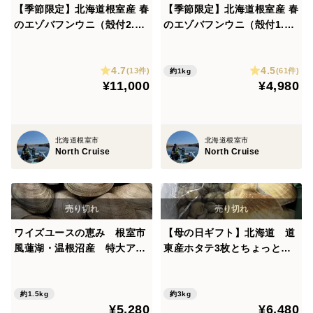
【季節限定】北海道根室産 春
【季節限定】北海道根室産 春
のエゾバフンウニ（殻付2.5
のエゾバフンウニ（殻付1.0
㎏）
㎏）
4.7
4.5
(13件)
(61件)
約1kg
¥11,000
¥4,980
北海道根室市
北海道根室市
North Cruise
North Cruise
ワイズユースの恵み 根室市
【母の日ギフト】北海道 道
風蓮湖・温根沼産 特大アサ
東産ホタテ3枚とちょっと大
リ＜1.5㎏＞
きいアサリ1.5キロセット
約1.5kg
約3kg
¥5,280
¥6,480