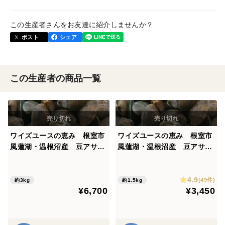
この生産者さんをお友達に紹介しませんか？
ポスト
シェア
この生産者の商品一覧
ワイズユースの恵み 根室市
ワイズユースの恵み 根室市
風蓮湖・温根沼産 豆アサリ
風蓮湖・温根沼産 豆アサリ
＜3㎏＞
＜1.5㎏＞ 砂抜き済み
4.9
(49件)
約3kg
約1.5kg
¥6,700
¥3,450