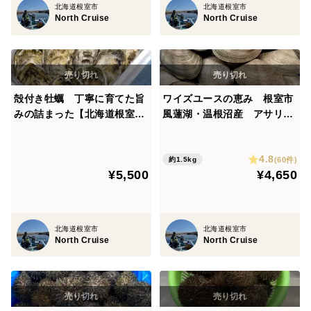
北海道根室市
北海道根室市
North Cruise
North Cruise
殻付き牡蠣 丁寧に育てた旨
ワイズユースの恵み 根室市
みの詰まった【北海道根室市
風蓮湖・温根沼産 アサリ＜
温根沼産】カキ＜Lサイズ：2
1.5㎏＞砂出し済み
0個＞前後
4.8
(60件)
約1.5kg
¥5,500
¥4,650
北海道根室市
北海道根室市
North Cruise
North Cruise