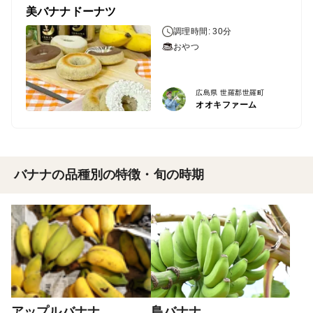
美バナナドーナツ
調理時間: 30分
おやつ
広島県 世羅郡世羅町
オオキファーム
バナナの品種別の特徴・旬の時期
アップルバナナ
島バナナ