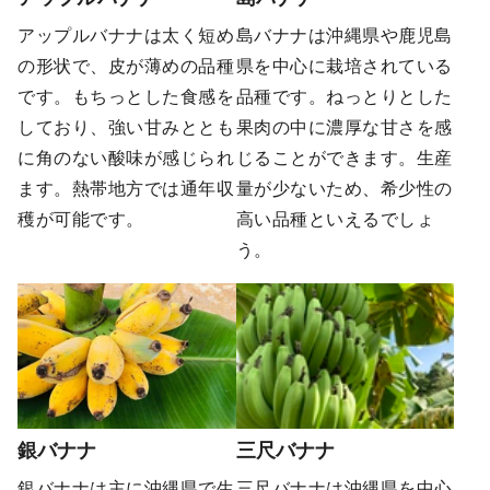
アップルバナナは太く短め
島バナナは沖縄県や鹿児島
の形状で、皮が薄めの品種
県を中心に栽培されている
です。もちっとした食感を
品種です。ねっとりとした
しており、強い甘みととも
果肉の中に濃厚な甘さを感
に角のない酸味が感じられ
じることができます。生産
ます。熱帯地方では通年収
量が少ないため、希少性の
穫が可能です​​。
高い品種といえるでしょ
う。
銀バナナ
三尺バナナ
銀バナナは主に沖縄県で生
三尺バナナは沖縄県を中心