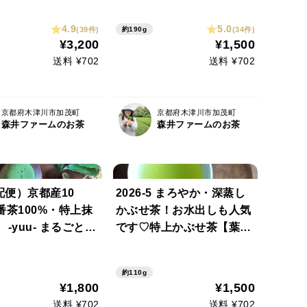
Ｌサイズ 280
炒り焙煎ほうじ茶【琥珀】
農薬・化学肥料・除
185g 上質な茶葉のみを
4.9
5.0
(39件)
(34件)
約190g
使用）
使用した爽やかな香りもぜ
¥3,200
¥1,500
ひどうぞ♡（農薬・化学肥
送料 ¥702
送料 ¥702
料・除草剤・畜産堆肥不使
用）
京都府木津川市加茂町
京都府木津川市加茂町
森井ファームのお茶
森井ファームのお茶
配便）京都産10
2026-5 まろやか・深蒸し
番茶100%・特上抹
かぶせ茶！お水出しも人気
u- まるごとい
です♡特上かぶせ茶【葉
お水出しも大人気♡
月】105g ひと手間かけた
でシェイクも♡夏の
まろやかな緑茶（京都産１
約110g
ペーン価格‼ (農
００％・１番茶１００％・
¥1,800
¥1,500
学肥料・除草剤・畜
遮光茶100％）（農薬・化
送料 ¥702
送料 ¥702