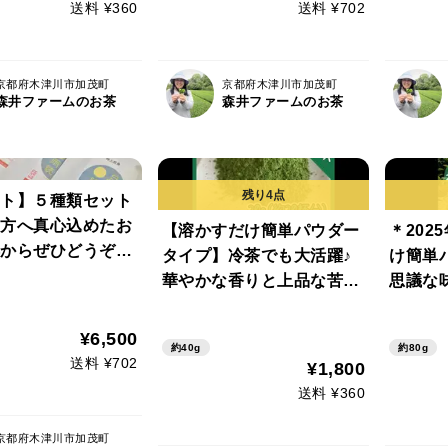
送料 ¥360
送料 ¥702
使用）
使用）
京都府木津川市加茂町
京都府木津川市加茂町
森井ファームのお茶
森井ファームのお茶
ト】５種類セット
方へ真心込めたお
【溶かすだけ簡単パウダー
＊202
からぜひどうぞ♡
タイプ】冷茶でも大活躍♪
け簡単
日を♡すべてお水
華やかな香りと上品な苦
思議な
気です♡（緑茶・
味！ 宇治抹茶20g(約20杯
良いと
・京紅茶）（農
分)×2個セット 農薬・化学
せ茶pow
¥6,500
約40g
約80g
肥料・除草剤不使
肥料・除草剤・畜産堆肥不
×2個セ
送料 ¥702
¥1,800
フト包装・熨斗希
使用 宇治茶100%
料・除
送料 ¥360
用
京都府木津川市加茂町