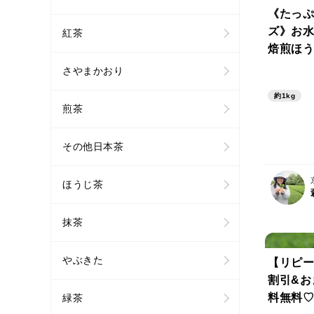
《たっぷ
ズ》お水
紅茶
焙煎ほう
と香りの
さやまかおり
【京都産
約1kg
0%・す
煎茶
料・除草
使用】
その他日本茶
ほうじ茶
抹茶
やぶきた
【リピー
割引&お
料無料♡
緑茶