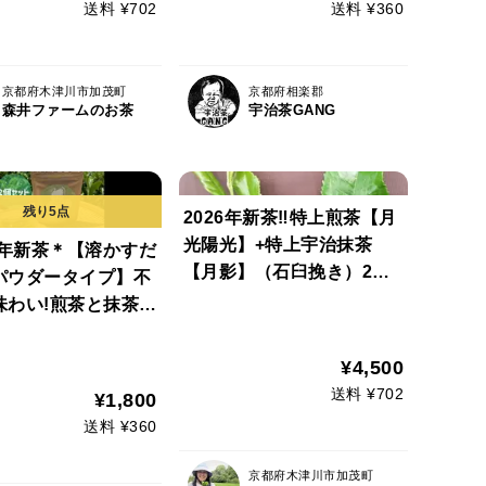
送料 ¥702
送料 ¥360
治茶100%
京都府木津川市加茂町
京都府相楽郡
森井ファームのお茶
宇治茶GANG
2026年新茶‼特上煎茶【月
光陽光】+特上宇治抹茶
5年新茶＊【溶かすだ
【月影】（石臼挽き）2種
パウダータイプ】不
セット！お水出しも人気で
味わい!煎茶と抹茶の
す♡免疫力アップやリラッ
こどり♪ 深蒸しかぶ
クスタイムに♡（農薬・化
der40g(約40杯分)
¥4,500
学肥料・除草剤・畜産堆肥
ット 農薬・化学肥
送料 ¥702
¥1,800
不使用）
草剤・畜産堆肥不使
送料 ¥360
京都府木津川市加茂町