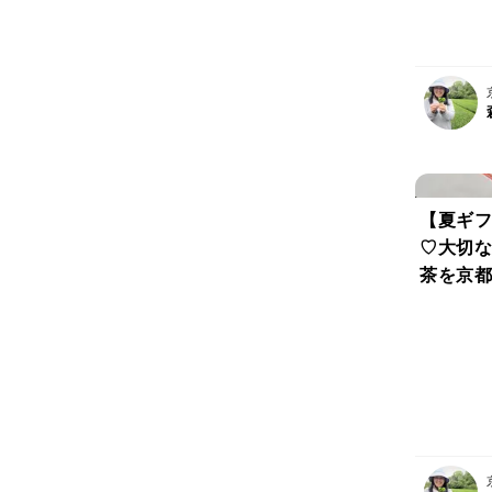
除草剤不
【夏ギフ
♡大切な
茶を京都
笑顔の毎
出しも人
ほうじ茶
薬・化学
用）【ギ
望可能】