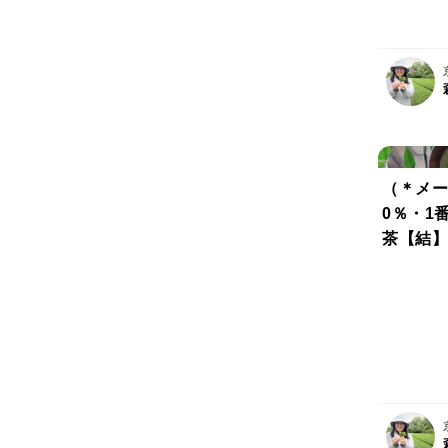
草剤不使
（＊メー
0％・1
茶【結】
いいね‼
ボトルで
夏のキャ
（農薬・
剤・畜産