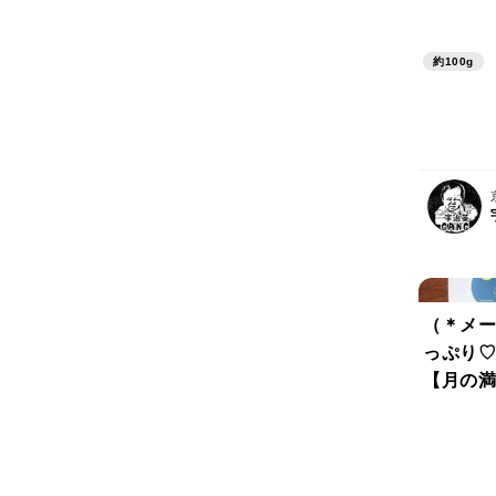
華やかな
味！宇治抹
約100g
0杯分) 農薬・化学肥料・除
草剤・畜
治茶100
（＊メー
っぷり♡
【月の満
抹茶＆特
せ茶のハ
ンド♡知
逸品♡（