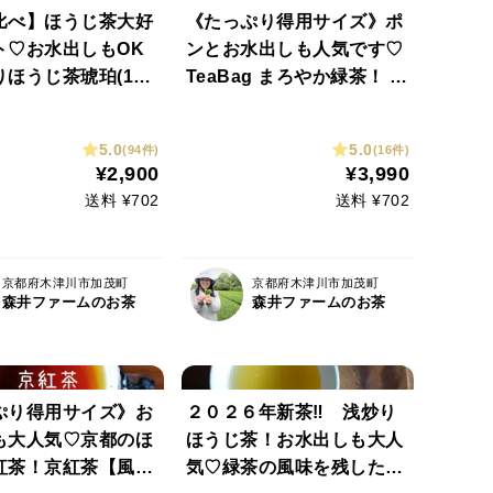
比べ】ほうじ茶大好
《たっぷり得用サイズ》ポ
ト♡お水出しもOK
ンとお水出しも人気です♡
ほうじ茶琥珀(185
TeaBag まろやか緑茶！ 特
炒りほうじ茶太陽(2
上深蒸しかぶせ茶【葉月】
のお得なセット！（農
ティーパック（LLサイズ
5.0
5.0
(94件)
(16件)
学肥料・除草剤不使
３ｇ×６０コ）（農薬・化
¥2,900
¥3,990
ティーパックリクエ
学肥料・除草剤不使用）自
送料 ¥702
送料 ¥702
）
然素材パック使用♡
京都府木津川市加茂町
京都府木津川市加茂町
森井ファームのお茶
森井ファームのお茶
ぷり得用サイズ》お
２０２６年新茶‼ 浅炒り
も大人気♡京都のほ
ほうじ茶！お水出しも大人
紅茶！京紅茶【風
気♡緑茶の風味を残した手