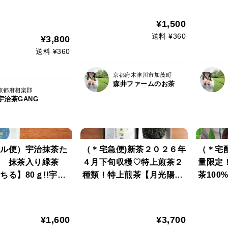
ロン使用）【京都産10
化学肥
香りと上品な苦
0%・一番茶100%・すべて
自然素
茶 100g (約10
¥1,500
農薬・化学肥料・除草剤・
送料 ¥360
¥3,800
畜産堆肥 不使用】
産堆肥不使用 宇
送料 ¥360
%
京都府木津川市加茂町
森井ファームのお茶
京都府相楽郡
宇治茶GANG
ル便）宇治抹茶た
（＊宅急便)新茶２０２６年
（＊宅
 抹茶入り緑茶
４月下旬収穫♡特上煎茶２
量限定！
ちる】80ｇ!!宇治
種類！特上煎茶【月光陽
茶100
上煎茶＆特上かぶ
光】65g 甘い香りの香ば
影】 
イクオリティブレ
し煎茶【晴耕雨読】80ｇ
出しも
る人ぞ知る贅沢な
（農薬・化学肥料・除草剤
シェイ
¥1,600
¥3,700
農薬・化学肥料・
不使用）
料・除