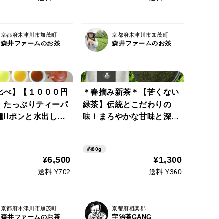
 不使用）
学肥料・除草剤不使用）
京都府木津川市加茂町
京都府木津川市加茂町
森井ファームのお茶
森井ファームのお茶
比べ】【１０００円
＊春摘み新茶＊【苦くない
】たっぷりティーパ
緑茶】伝統とこだわりの
!!ポンと水出しO
味！まろやかな甘味と深い
得なセット！緑茶２
味わい♪ 深蒸しかぶせ茶
うじ茶２種・京紅茶
茶葉80g (約40杯分) 農薬・
約80g
特記事項に包装･熨
化学肥料・除草剤・畜産堆
¥6,500
¥1,300
可能】【リクエスト
肥不使用 宇治茶100%
送料 ¥702
送料 ¥360
京都府木津川市加茂町
京都府相楽郡
森井ファームのお茶
宇治茶GANG