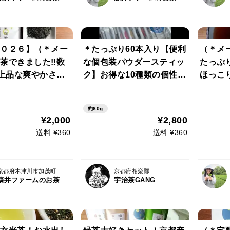
０２６】（＊メー
＊たっぷり60本入り【便利
（＊メ
茶できました‼数
な個包装パウダースティッ
たっぷり
!上品な爽やかさと
ク】お得な10種類の個性が
ほっこ
ったりした甘み♡
違う日本茶を飲み比べ出来
みの 
【月光陽光202
る♪ 飲み比べセット10種類
パック
約60g
g （農薬・化学肥
×各3本×2個セット(計60本)
水だし
¥2,000
¥2,800
剤・畜産堆肥不使
農薬・化学肥料・除草剤・
薬・化
送料 ¥360
送料 ¥360
畜産堆肥不使用
用）
京都府木津川市加茂町
京都府相楽郡
森井ファームのお茶
宇治茶GANG