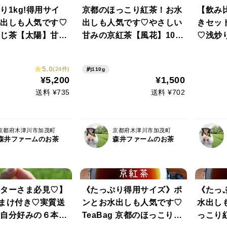
り1kg!得用サイ
京都のほっこり紅茶！お水
【飲み
出しも人気です♡
出しも人気です♡やさしい
きセッ
じ茶【太陽】甘み
甘みの京紅茶【風花】105
♡浅炒り
特上ほうじ茶！
g（農薬・化学肥料・除草
g)・深
100%・一番茶10
剤不使用）
10g)
5.0
(24件)
約110g
べて農薬・化学肥
薬・化
¥5,200
¥1,500
剤・畜産堆肥 不
用）（
送料 ¥735
送料 ¥702
スト可
京都府木津川市加茂町
京都府木津川市加茂町
森井ファームのお茶
森井ファームのお茶
ターさま必見♡】
《たっぷり得用サイズ》ポ
《たっ
まけ付き♡実質送
ンとお水出しも人気です♡
水出し
自分好みの６本セ
TeaBag 京都のほっこり紅
っこり