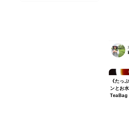
ット＋お
♡！お得
事項より
です！宇
パックな
《たっぷ
ンとお水
TeaBa
【太陽】
７２コ）
番茶の甘
ます♡(