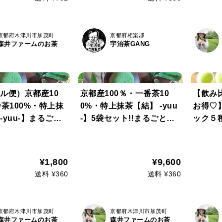
用）
産堆肥
京都府木津川市加茂町
京都府相楽郡
森井ファームのお茶
宇治茶GANG
ル便）京都産10
京都産100％・一番茶10
【飲み
番茶100%・特上抹
0%・特上抹茶【結】 -yuu
お得♡
-yuu-】まるごと
-】5袋セット!!まるごとい
ック５種
お水出しも人気♡
いね！お水出しも人気です
K！お
シェイクも人気‼
♡ボトルでシェイクも♡
種・ほ
ンペーン価格♡
（農薬・化学肥料・除草
１種【
¥1,800
¥9,600
化学肥料・除草
剤・畜産堆肥すべて不使
斗希望
送料 ¥360
送料 ¥360
堆肥 不使用）
用）（実質送料無料）
可能】
京都府木津川市加茂町
京都府木津川市加茂町
森井ファームのお茶
森井ファームのお茶