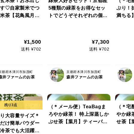
玄米茶！お水出し
緑茶大好きセット！京都産
（＊宅
す♡自家製米でつ
5種類の緑茶をお得なセッ
ぷり！
米茶【花鳥風月】
トでどうぞそれぞれの個性
満ちる
 【備考欄より②
を楽しめます。（農薬・化
人気で
や➂煎茶パウダー
学肥料・除草剤・畜産堆肥
0%・一
うじ茶玄米茶も承
不使用） 【備考欄よりご
農薬・
¥1,500
¥7,300
します♡】
依頼で贈呈用箱入り包装も
畜産堆
送料 ¥702
送料 ¥702
配合もリクエスト
承っております！】
京都府木津川市加茂町
京都府木津川市加茂町
森井ファームのお茶
森井ファームのお茶
（＊メール便）TeaBagま
（＊宅配
ろやか緑茶！ 特上深蒸しか
やか緑
り大容量サイズ＊
ぶせ茶【葉月】ティーパッ
せ茶【
だけ簡単パウダー
ク（３ｇ×１８コ）（ソイ
（３ｇ
冷茶でも大活躍♪