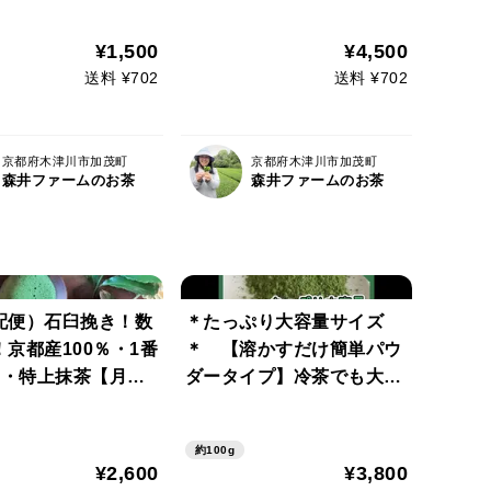
料・除草剤不使用）
月(105g)・深煎りほうじ茶
材パック使用♡
太陽(210g)・京紅茶風花(1
¥1,500
¥4,500
05g)＊ティーパックに変更
送料 ¥702
送料 ¥702
可能
京都府木津川市加茂町
京都府木津川市加茂町
森井ファームのお茶
森井ファームのお茶
配便）石臼挽き！数
＊たっぷり大容量サイズ
京都産100％・1番
＊ 【溶かすだけ簡単パウ
%・特上抹茶【月
ダータイプ】冷茶でも大活
まるごといいね♡お水
躍♪華やかな香りと上品な
人気です♡ボトルで
苦味！ 宇治抹茶100g(約10
約100g
クも♡(農薬・化学肥
0杯分) 農薬・化学肥料・除
¥2,600
¥3,800
草剤・畜産堆肥 不
草剤・畜産堆肥不使用 宇