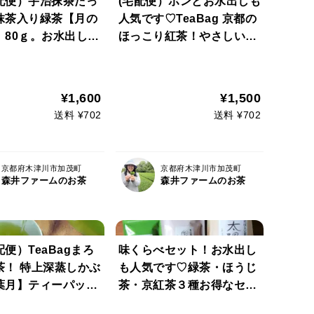
配便）宇治抹茶たっ
(宅配便）ポンとお水出しも
抹茶入り緑茶【月の
人気です♡TeaBag 京都の
】80ｇ。お水出しも
ほっこり紅茶！やさしい甘
す♡【京都産10
みの 京紅茶【風花】ティー
番茶100%・すべて
パック（３ｇ×１８コ）
化学肥料・除草剤・
（農薬・化学肥料・除草剤
¥1,600
¥1,500
肥 不使用】
不使用）自然素材パック使
送料 ¥702
送料 ¥702
用♡
京都府木津川市加茂町
京都府木津川市加茂町
森井ファームのお茶
森井ファームのお茶
便）TeaBagまろ
味くらべセット！お水出し
茶！ 特上深蒸しかぶ
も人気です♡緑茶・ほうじ
葉月】ティーパック
茶・京紅茶３種お得なセッ
×１８コ）（農薬・
ト♡特上深蒸しかぶせ茶葉