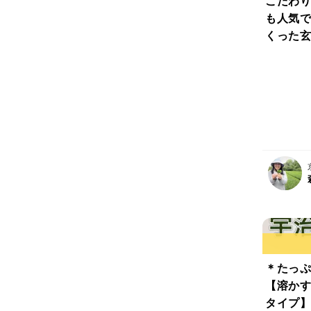
こだわり
も人気で
くった玄
100ｇ
抹茶入り
配合④ほ
り致
お好みの
可能♡
＊たっぷ
【溶かす
タイプ】