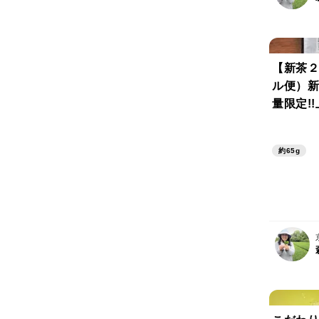
【新茶２
ル便）新
量限定!
香りとま
特上煎茶
約65g
6】65
料・除草
用）