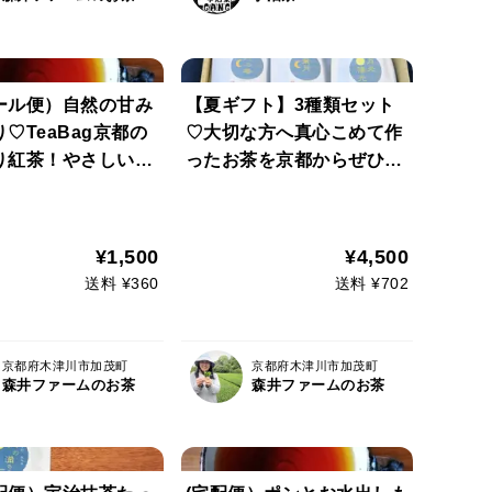
ール便）自然の甘み
【夏ギフト】3種類セット
♡TeaBag京都の
♡大切な方へ真心こめて作
り紅茶！やさしい甘
ったお茶を京都からぜひど
京紅茶【風花】ティー
うぞ♡すべてお水出しも人
（３ｇ×１８コ）お
気です♡（緑茶・ほうじ
も人気です♡（農
茶・京紅茶）（農薬・化学
¥1,500
¥4,500
学肥料・除草剤不使
肥料・除草剤不使用）【ギ
送料 ¥360
送料 ¥702
フト包装・熨斗希望可能】
京都府木津川市加茂町
京都府木津川市加茂町
森井ファームのお茶
森井ファームのお茶