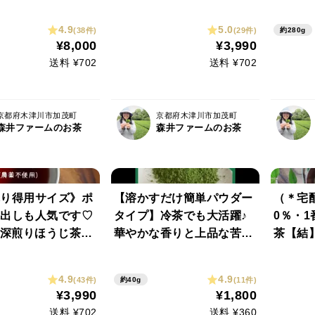
楽しみおまけ1本
茶！ 京紅茶【風花】ティー
花】（Ｌ
にどうぞ！（特記
パック（LLサイズ ３ｇ×
g）（
4.9
5.0
(38件)
(29件)
約280g
6本リクエストOK
６０コ）（農薬・化学肥
草剤不
¥8,000
¥3,990
治抹茶結やティー
料・除草剤不使用）自然素
送料 ¥702
送料 ¥702
どもOK！）
材パック使用♡
京都府木津川市加茂町
京都府木津川市加茂町
森井ファームのお茶
森井ファームのお茶
り得用サイズ》ポ
【溶かすだけ簡単パウダー
（＊宅
出しも人気です♡
タイプ】冷茶でも大活躍♪
0％・1
g 深煎りほうじ茶
華やかな香りと上品な苦
茶【結】 -yu
LLサイズ（３ｇ×
味！ 宇治抹茶20g(約20杯
いね♡
よく味も出て、１
分)×2個セット 農薬・化学
ボトル
4.9
4.9
(43件)
(11件)
約40g
みも楽しんで頂け
肥料・除草剤・畜産堆肥不
キャン
¥3,990
¥1,800
農薬・化学肥料・除
使用 宇治茶100%
薬・化
送料 ¥702
送料 ¥360