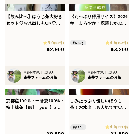
手間は多めにかかり、収穫量は安定しませんが、農薬を
使いたくないこだわりを、紅茶つくりにも反映させてい
【飲み比べ】ほうじ茶大好き
《たっぷり得用サイズ》2026
ます。
セット♡お水出しもOK♡浅
年 まろやか・深蒸しかぶせ
炒りほうじ茶琥珀(185g)・深
緑茶！お水出しも人気です♡
『農薬・化学肥料・除草剤・畜産堆肥』不使用で、大切
炒りほうじ茶太陽(210g)のお
特上かぶせ茶【葉月】（ＬＬ
5.0
4.9
得なセット！（農薬・化学肥
サイズ ）280g ひと手間
にお茶を育てています。
(94件)
(103件)
約280g
¥2,900
¥3,200
料・除草剤不使用）（ティー
かけたまろやか緑茶（農薬・
パックリクエスト可）
化学肥料・除草剤不使用）
＜産地の特徴＞
京都府木津川市加茂町
京都府木津川市加茂町
歴史ある京都・宇治茶の生産地で、多くの銘茶が栽培さ
森井ファームのお茶
森井ファームのお茶
れています。
山里特有の寒暖差の激しい気候が、旨みのあるお茶をつ
京都産100％・一番茶100%・
甘みたっぷり優しいほうじ
くる要因とされています。
特上抹茶【結】 -yuu-】5袋
茶！お水出しも人気です♡深
セット!!まるごといいね！お
煎りほうじ茶【太陽】210g
＜品種など＞
水出しも人気です♡ボトルで
水出しOK！お子さまにも人
やぶきた・さやまかおり（早生品種）のブレンド。
4.9
シェイクも♡（農薬・化学肥
気です♡京都産100%・一番
(221件)
約210g
¥9,600
¥1,500
料・除草剤・畜産堆肥すべて
茶100%（農薬・化学肥料・