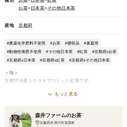
種別
お茶
日本茶
紅茶
森井ファームのお茶
お茶
日本茶
その他日本茶
＊＊＊＊＊年末年始休暇のお知らせ＊＊＊＊＊
下記の期間の発送業務は、年末年始休業とさせていただき
産地
京都府
ます。
[期間]
2025/12/25 ~ 2026/01/7
農薬化学肥料不使用
お茶
贈答品
家庭用
商品発送は1/8より順次対応させていただきます。
（お急ぎの場合は特記事項にお書きください。対応できな
動物性堆肥不使用
その他日本茶
紅茶
京都府xお茶
い場合もございますm(__)m）
京都府x日本茶
京都府x紅茶
京都府xその他日本茶
その期間のご注文はありがたく承りますので、どうぞよろ
＜味＞
しくお願い致します‼
京都宇治茶１００％でつくった紅茶です。
感謝
もっと見る
海外の紅茶のような、渋みやエグみが少なく、自然な甘
みのある柔らかい和紅茶です。
森井ファームのお茶
収穫直後の紅茶はフレッシュですが、荒々しくカドがあ
京都府木津川市加茂町