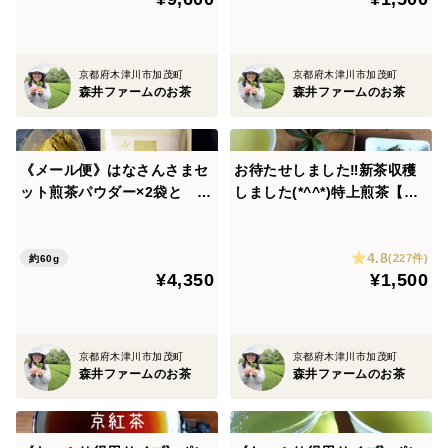
100%自園栽培。
不使用）（実質送料無料）
除草剤・畜産堆肥すべて不使
用）
【京都産100%・すべて農薬・化学肥料・除草剤・畜産
京都府木津川市加茂町
京都府木津川市加茂町
堆肥 不使用】
森井ファームのお茶
森井ファームのお茶
《メール便》はなさんさまセ
お待たせしました‼新茶収穫
ット煎茶パウダー×2袋と 特
しました(*^^*)特上煎茶【月
上かぶせ茶葉月茶葉１０５ｇ
の雫】お水出しも大人気‼お
のセット‼ 煎茶ラテ・ミン
徳用２００ｇ！特上煎茶を普
4.8
トティーなどもお勧めです(*^
段使いの量でたっぷりと♡大
(227件)
約60g
¥4,350
¥1,500
^*)（農薬・化学肥料・除草
容量で感謝のご奉仕価格！(農
剤・畜産堆肥を不使用）
薬・化学肥料・除草剤不使
用）
京都府木津川市加茂町
京都府木津川市加茂町
森井ファームのお茶
森井ファームのお茶