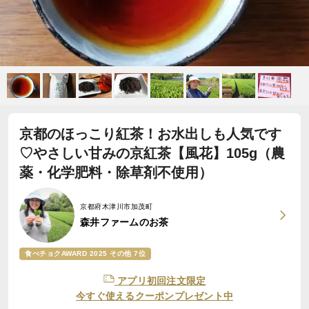
京都のほっこり紅茶！お水出しも人気です
♡やさしい甘みの京紅茶【風花】105g（農
薬・化学肥料・除草剤不使用）
京都府木津川市加茂町
森井ファームのお茶
食べチョクAWARD 2025 その他 7位
アプリ初回注文限定
今すぐ使えるクーポンプレゼント中