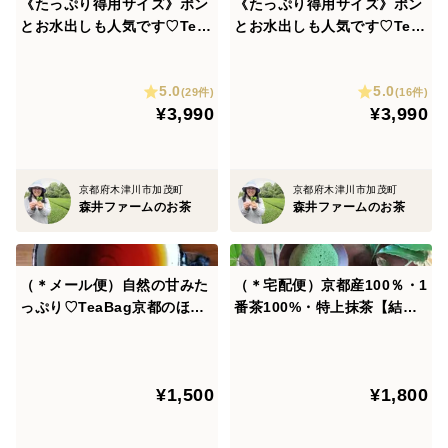
《たっぷり得用サイズ》ポン
《たっぷり得用サイズ》ポン
とお水出しも人気です♡Tea
とお水出しも人気です♡Tea
Bag 京都のほっこり紅茶！
Bag まろやか緑茶！ 特上深
京紅茶【風花】ティーパック
蒸しかぶせ茶【葉月】ティー
5.0
5.0
（LLサイズ ３ｇ×６０コ）
パック（LLサイズ ３ｇ×６
(29件)
(16件)
¥3,990
¥3,990
（農薬・化学肥料・除草剤不
０コ）（農薬・化学肥料・除
使用）自然素材パック使用♡
草剤不使用）自然素材パック
使用♡
京都府木津川市加茂町
京都府木津川市加茂町
森井ファームのお茶
森井ファームのお茶
（＊メール便）自然の甘みた
（＊宅配便）京都産100％・1
っぷり♡TeaBag京都のほっ
番茶100%・特上抹茶【結】 -
こり紅茶！やさしい甘みの 京
yuu- まるごといいね♡お水
紅茶【風花】ティーパック
出しも大人気♡ボトルでシェ
（３ｇ×１８コ）お水だしも
イクも♡夏のキャンペーン価
¥1,500
¥1,800
人気です♡（農薬・化学肥
格‼ (農薬・化学肥料・除草
料・除草剤不使用）
剤・畜産堆肥 不使用）