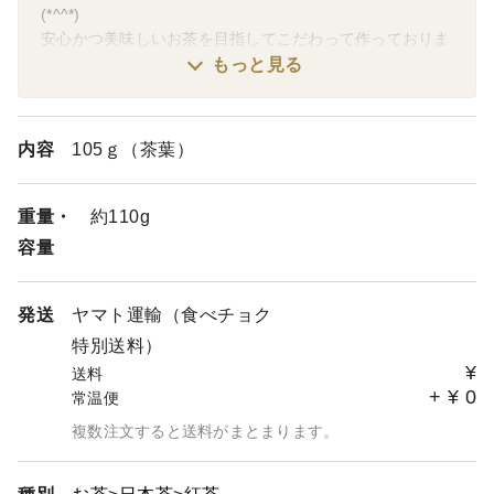
(*^^*)
安心かつ美味しいお茶を目指してこだわって作っておりま
す♡
もっと見る
（農薬・化学肥料・除草剤・畜産堆肥 不使用）
温かいお茶が美味しい季節ですね(*^^*)
内容
105ｇ（茶葉）
それぞれのお茶もまろやかな甘みも増えて、温かい温度で
淹れてもまろやかになってきました♡
暖房の効いたお部屋や乾燥した日にはお水出しもスッキリ
重量・
約110g
甘くおすすめです。
容量
身体ほっこりしたいときは温かいお茶でゆっくりお茶の時
間もいいですね!!
発送
ヤマト運輸（食べチョク
ぜひこれからの季節もお好みの温度と濃さでお楽しみ頂け
特別送料）
たら嬉しいです(*^^*)
¥
送料
どうぞ安心してお楽しみ頂けたら嬉しいです♡
+
¥
0
常温便
検討・ご注文くださりありがとうございます!!
複数注文すると送料がまとまります。
感謝