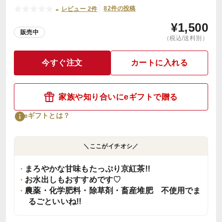
-
82件の投稿
レビュー 2件
¥
1,500
販売中
（税込/送料別）
今すぐ注文
カートに入れる
家族や知り合いにeギフトで贈る
eギフトとは？
＼ここがイチオシ／
まろやかな甘味もたっぷり京紅茶!!
お水出しもおすすめです♡
農薬・化学肥料・除草剤・畜産堆肥 不使用でま
るごといいね!!