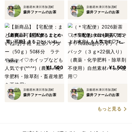
京都府木津川市加茂町
京都府木津川市加茂町
森井ファームのお茶
森井ファームのお茶
【新商品】【宅配便：まとめ
（＊宅配便）2026新茶♡ポン
買い可能】まるごといいね‼
とお水出しも人気です♡Tea
お手軽・紅茶パウダー（50
Bag月の雫ティーパック（３
ｇ）50杯分 ラテやチャイ♡
ｇ×22個入り）（農薬・化学
ホイップなども人気です(*^^
肥料・除草剤不使用）自然素
約50g
¥1,500
¥1,500
*)（農薬・化学肥料・除草
材パック使用♡
剤・畜産堆肥を不使用）
京都府木津川市加茂町
京都府木津川市加茂町
森井ファームのお茶
森井ファームのお茶
もっと見る