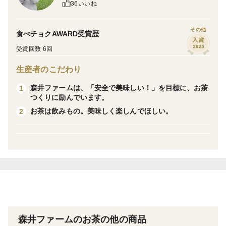
るため、ひと夏の熟成期間を置き、味が丸くなってから
36いいね
商品になります。
その他
食べチョクAWARD受賞歴
こだわりの京都紅茶、優しい味わいの和紅茶です。
受賞回数 6回
ほっとひと息のお茶タイムにぜひどうぞ。
生産者のこだわり
森井ファームは、「安全で美味しい！」を目標に、お茶
1
つくりに励んでいます。
＜栽培のこだわり＞
お茶は飲みもの。美味しく楽しんでほしい。
2
森井ファームのお茶では、こちらの紅茶だけは夏収穫。
紅茶の世界では、夏の２番茶がクオリティー・シーズン
（旬）とされ、高品質のお茶がつくれます。
反面、農薬不使用で栽培するには害虫被害のリスクも。
森井ファームでは、紅茶収穫用の茶畑を多めに確保して
おき、被害の受けなかった園を収穫し、紅茶に仕上げま
す。
森井ファームのお茶の他の商品