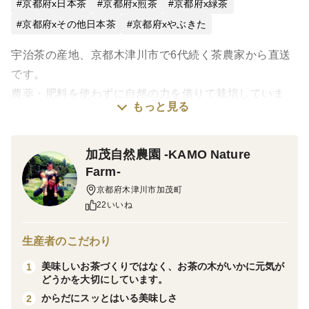
京都府x日本茶
京都府x煎茶
京都府x緑茶
京都府xその他日本茶
京都府xやぶきた
宇治茶の産地、京都木津川市で6代続く茶農家から直送
です。
農薬・肥料を使わずに自然の力を借りて栽培していま
もっと見る
す。
2026年5月に摘み取った煎茶（緑茶）です。
加茂自然農園 -KAMO Nature
【内容量】30ｇ（1人3ｇ10回程度）
Farm-
【特 徴】若い芽を摘み取って作るので、爽やかな渋味
京都府木津川市加茂町
22いいね
が特徴です。
【品 種】やぶきた
生産者のこだわり
【煎 茶】遮光せずに、太陽の光を浴びながら、春に芽
美味しいお茶づくりではなく、お茶の木がいかに元気が
1
吹くお茶の新芽を摘み取って作る緑茶です。
どうかを大切にしています。
【摘 採】2026年5月
からだにスッとはいる美味しさ
2
【栽 培】農薬・肥料を使わずに栽培しています。