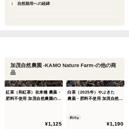
自然栽培への経緯
3
【飲み方】急須やティーポットを使って抽出してくださ
い。コーヒー器具を使っても上手く淹れられます。緑茶
は温度で出る味が変わります。熱いほど渋く、少し冷ま
すとあまみが感じやすくなります。酔った時などは熱い
お湯で渋めに出すとスッキリします。
爽やかな新茶の香りをお楽しみください。
お口に合えば嬉しいです。
加茂自然農園 -KAMO Nature Farm-の他の商
品
【注意事項】
ティーパックではなく、リーフ茶となります。
紅茶（和紅茶）在来種 農薬・
白茶（2025年）やぶきた
開封後はお早目にお召し上がりください。
肥料不使用 加茂自然農園のお
農薬・肥料不使用 加茂自然農
茶
園のお茶
【送料について】
約10g
ゆうパック 60サイズ内であれば、同一の送料での発送
¥1,125
¥1,190
となります。