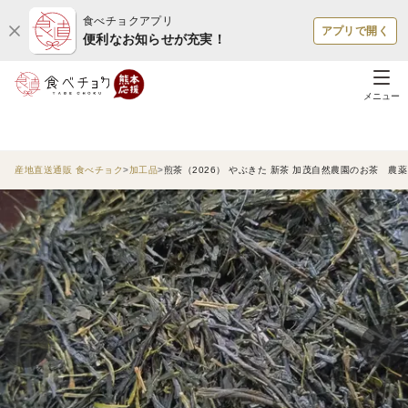
食べチョクアプリ
アプリで開く
便利なお知らせが充実！
メニュー
産地直送通販 食べチョク
加工品
煎茶（2026） やぶきた 新茶 加茂自然農園のお茶 農