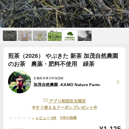
煎茶（2026） やぶきた 新茶 加茂自然農園
のお茶 農薬・肥料不使用 緑茶
京都府木津川市加茂町
加茂自然農園 -KAMO Nature Farm-
アプリ初回注文限定
今すぐ使えるクーポンプレゼント中
-
0件の投稿
レビュー 0件
¥
1,125