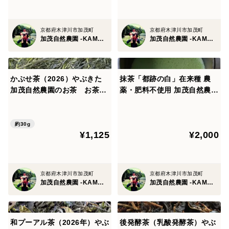
まとめ買い等のご参考にしていただければと思います。
商品サイズ
京都府木津川市加茂町
京都府木津川市加茂町
加茂自然農園 -KAMO Nature Farm-
加茂自然農園 -KAMO Nature Farm-
16cm×11cm×1cm
かぶせ茶（2026）やぶきた
抹茶「都跡の白」在来種 農
加茂自然農園のお茶 お茶・
薬・肥料不使用 加茂自然農園
茶葉 農薬・肥料不使用 緑
のお茶
茶
約30g
¥1,125
¥2,000
京都府木津川市加茂町
京都府木津川市加茂町
加茂自然農園 -KAMO Nature Farm-
加茂自然農園 -KAMO Nature Farm-
和プーアル茶（2026年）やぶ
後発酵茶（乳酸発酵茶）やぶ