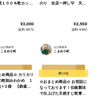
然１００％乾カット
のり 当店一押し💡 天然
 【業務用サイズ】
ふりかけ お味噌汁に相性
抜群♪
¥3,000
¥2,550
送料 ¥972
送料 ¥360
山口県萩市
山口県萩市
こまめ小町
こまめ小町
とめ商品☆ カリカリ
の乾刻みわかめ １
☆おまとめ商品☆ お世話に
ｇ×２袋 【鉄釜炊
なっております！伝統製法
か仕立て】乾ひじき
で仕上げた天然すじ乾青の
３０ｇ入り】×１
り 当店一押し💡 天然ふ
統製法で仕上げたす