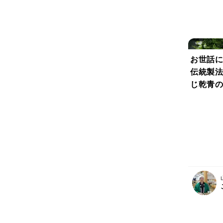
お世話に
伝統製法
じ乾青の
💡 天
汁に相性