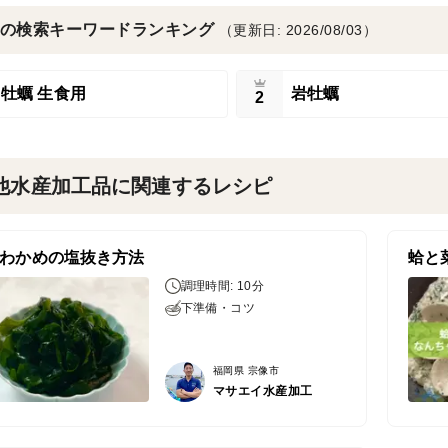
の検索キーワードランキング
（更新日: 2026/08/03）
牡蠣 生食用
岩牡蠣
2
他水産加工品に関連するレシピ
わかめの塩抜き方法
蛤と
調理時間: 10分
下準備・コツ
福岡県 宗像市
マサエイ水産加工