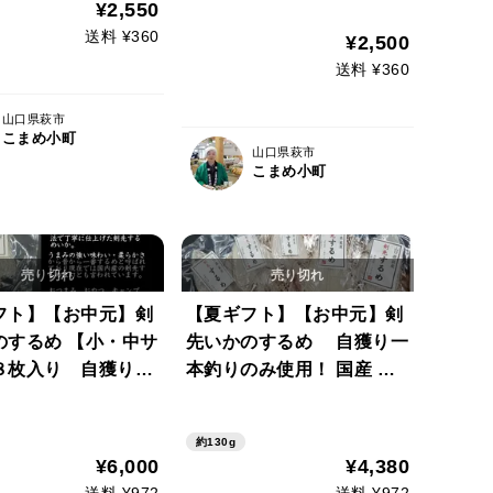
りかけ お味噌汁に相性抜
¥2,550
のり(１袋５ｇ）
群♪
送料 ¥360
¥2,500
送料 ¥360
山口県萩市
こまめ小町
山口県萩市
こまめ小町
フト】【お中元】剣
【夏ギフト】【お中元】剣
のするめ 【小・中サ
先いかのするめ 自獲り一
８枚入り 自獲り一
本釣りのみ使用！ 国産 萩
み使用！ 国産 萩
沖獲りの剣先イカ１００％
の剣先イカ１００％
使用 ・熨斗対応可 (ご案
約130g
熨斗対応可 (ご案
内・商品画像をご確認くだ
¥6,000
¥4,380
品画像をご確認くだ
さい)
送料 ¥972
送料 ¥972