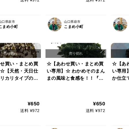
さい)
山口県萩市
山口県萩市
こまめ小町
こまめ小町
せ買い・まとめ買
☆【あわせ買い・まとめ買
☆【あ
☆【天然・天日仕
い専用】☆ わかめそのまん
い専用
リカリタイプの乾
まの風味と食感を！！『ま
か仕立
め １袋２０ｇ 山
んまわかめ』天然１００％
３０ｇ入り】 
萩産 １００％
乾カットわかめ
００％
すび わかめおむ
¥650
¥650
送料 ¥972
送料 ¥972