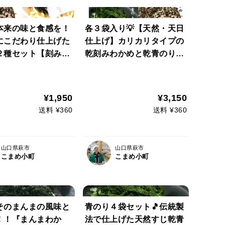
本来の味と食感を！
各３袋入り💡【天然・天日
こだわり仕上げた
仕上げ】カリカリタイプの
２種セット【刻みわ
乾刻みわかめと乾青のりセ
袋２０ｇ×２袋 カ
ット♪山口県 萩産 １０
わかめ１袋１５ｇ×
０％ 天然ふりかけ 【わ
（ネコポス便 わか
かめおむすび🍙わかめおに
¥1,950
¥3,150
ん わかめおにぎ
ぎり】【青のり御飯🍚】
送料 ¥360
送料 ¥360
かめおむすび
山口県萩市
山口県萩市
こまめ小町
こまめ小町
そのまんまの風味と
青のり４袋セット🎵伝統製
！！『まんまわか
法で仕上げた天然すじ乾青