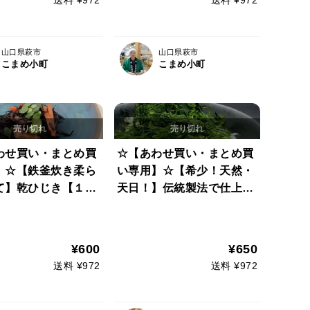
山口県萩市
山口県萩市
こまめ小町
こまめ小町
わせ買い・まとめ買
☆【あわせ買い・まとめ買
】☆【鉄釜炊き柔ら
い専用】☆【希少！天然・
て】乾ひじき【１袋
天日！】伝統製法で仕上げ
山口県萩産１
たすじ乾青のり(１袋５ｇ）
¥600
¥650
送料 ¥972
送料 ¥972