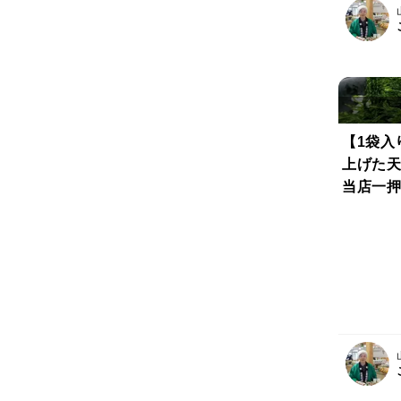
【1袋入
上げた
当店一押
け お味