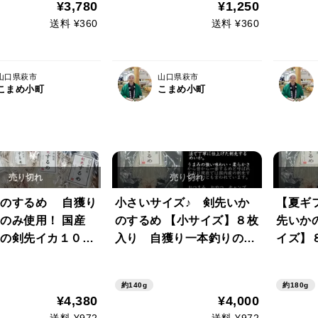
¥3,780
¥1,250
発送
じ乾青
送料 ¥360
送料 ¥360
山口県萩市
山口県萩市
こまめ小町
こまめ小町
かのするめ 自獲り
小さいサイズ♪ 剣先いか
【夏ギ
のみ使用！ 国産
のするめ 【小サイズ】８枚
先いか
の剣先イカ１０
入り 自獲り一本釣りのみ
イズ】
用 ・熨斗対応可
使用！ 国産 萩沖獲りの剣
本釣りの
・商品画像をご確認
先イカ１００％使用 ・熨斗
沖獲り
約140g
約180g
)
対応可 (ご案内・商品画像
使用 ・
¥4,380
¥4,000
をご確認ください)
内・商
送料 ¥972
送料 ¥972