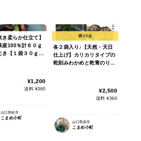
炊き柔らか仕立て】
萩産100％計６０ｇ
各２袋入り♪【天然・天日
ひじき【１袋３０ｇ入
仕上げ】カリカリタイプの
り×２袋】 ヒジキ
乾刻みわかめと乾青のりセ
ット♪山口県 萩産 １０
０％ 天然ふりかけ 【わ
¥1,200
かめおむすび🍙わかめおに
送料 ¥360
¥2,500
ぎり】【青のり御飯🍚】
送料 ¥360
山口県萩市
こまめ小町
山口県萩市
こまめ小町