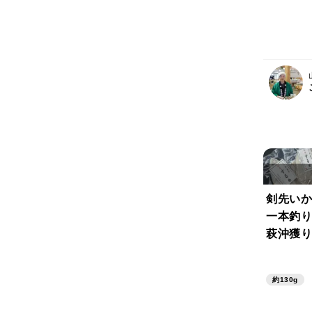
剣先い
一本釣り
萩沖獲り
０％使
(ご案内
約130g
ください