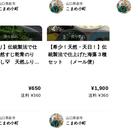
山口県萩市
山口県萩市
こまめ小町
こまめ小町
り】伝統製法で仕
【希少！天然・天日！】伝
天然すじ乾青のり
統製法で仕上げた海藻３種
し💡 天然ふりか
セット （メール便）
噌汁に相性抜群♪
¥650
¥1,900
送料 ¥360
送料 ¥360
山口県萩市
山口県萩市
こまめ小町
こまめ小町