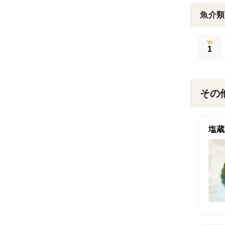
魚介類
1
その
塩蔵