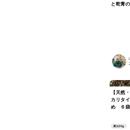
と乾青の
県 萩産
ふりかけ
び🍙わ
のり御飯
【天然・
カリタイ
め ６袋
×６袋 
０％ ネコポス便発送 わか
約120g
めむすび