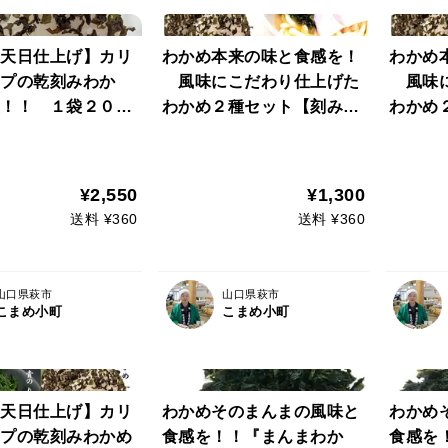
天日仕上げ】カリ
わかめ本来の味と食感を！
わかめ
プの乾刻みわか
風味にこだわり仕上げた
風味に
！！ １袋２０ｇ
わかめ２種セット【刻みわ
わかめ
山口県 萩産 １０
かめ１袋２０ｇ×１袋 カ
かめ１
ット乾わかめ１袋１５ｇ×
ット乾
 わかめおむすび
１袋】（ネコポス便）わか
１袋】
¥2,550
¥1,300
めうどん わかめおにぎ
めうど
送料 ¥360
送料 ¥360
り わかめおむすび
り わ
山口県萩市
山口県萩市
こまめ小町
こまめ小町
天日仕上げ】カリ
わかめそのまんまの風味と
わかめ
プの乾刻みわかめ
食感を！！『まんまわか
食感を