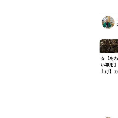
☆【あわ
い専用】
上げ】カ
刻みわか
口県 
わかめむ
すび