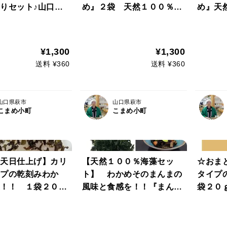
りセット♪山口
め』２袋 天然１００％乾
め』天
 １００％ 天然
カットわかめ ネコポス便
わかめ
 【わかめおむす
発送
かめおにぎり】【青
¥1,300
¥1,300
🍚】
送料 ¥360
送料 ¥360
山口県萩市
山口県萩市
こまめ小町
こまめ小町
天日仕上げ】カリ
【天然１００％海藻セッ
☆おま
プの乾刻みわか
ト】 わかめそのまんまの
タイプ
！！ １袋２０ｇ
風味と食感を！！『まんま
袋２０
山口県 萩産 １０
わかめ』×１ 【鉄釜炊き
き柔ら
柔らか仕立て】乾ひじき３
【１袋
 わかめおむすび
０ｇ×１ ネコポス便
袋 伝