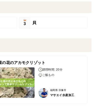
貝
3
菜の花のアカモクリゾット
調理時間: 20分
ご飯もの
福岡県 宗像市
マサエイ水産加工