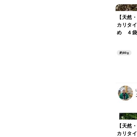
【天然・
カリタイ
め ４袋
×４袋 
０％ ネコポス便発送 わか
約80g
めむすび
【天然・
カリタイ