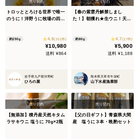
トロッととろける世界で唯一
【春の紫雲丹解禁しまし
のうに！洋野うに牧場の四年
た！】朝獲れ★生ウニ！天草
うに（塩水パック）大容量25
の希少な天然生うに(紫ウニ8
0g/1パック
0g)★無添加・ミョウバン不
4.8
4.7
使用の美味しさ♪
(151件)
(17件)
約250g
約80g
¥10,980
¥5,900
送料 ¥864
送料 ¥1,188
岩手県九戸郡洋野町
熊本県天草市牛深町
ひろの屋
山下水産漁業部
【無添加】積丹産天然キタム
【父の日ギフト】青森県大間
ラサキウニ 塩うに 70g×2瓶
産 塩うに３本・晩酌セット