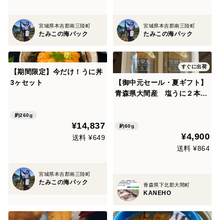
宮城県本吉郡南三陸町
宮城県本吉郡南三陸町
たみこの海パック
たみこの海パック
すぐに出荷
【期間限定】今だけ！うに丼
3ヶセット
【御中元セール・夏ギフト】
青森県大間産 塩うに２本セ
ット
約260g
¥14,837
約60g
¥4,900
送料 ¥649
送料 ¥864
宮城県本吉郡南三陸町
たみこの海パック
青森県下北郡大間町
KANEHO