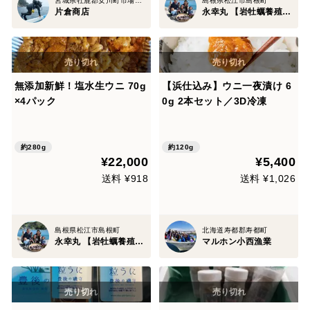
宮城県牡鹿郡女川町市場通り５番３
島根県松江市島根町
片倉商店
永幸丸 【岩牡蠣養殖・素潜り】
無添加新鮮！塩水生ウニ 70g
【浜仕込み】ウニ一夜漬け 6
×4パック
0g 2本セット／3D冷凍
約280g
約120g
¥22,000
¥5,400
送料 ¥918
送料 ¥1,026
島根県松江市島根町
北海道寿都郡寿都町
永幸丸 【岩牡蠣養殖・素潜り】
マルホン小西漁業