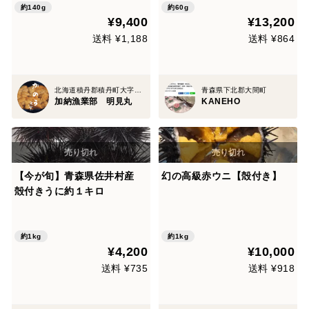
約140g
約60g
¥9,400
¥13,200
送料 ¥1,188
送料 ¥864
北海道積丹郡積丹町大字日司町
青森県下北郡大間町
加納漁業部 明見丸
KANEHO
【今が旬】青森県佐井村産
幻の高級赤ウニ【殻付き】
殻付きうに約１キロ
約1kg
約1kg
¥4,200
¥10,000
送料 ¥735
送料 ¥918