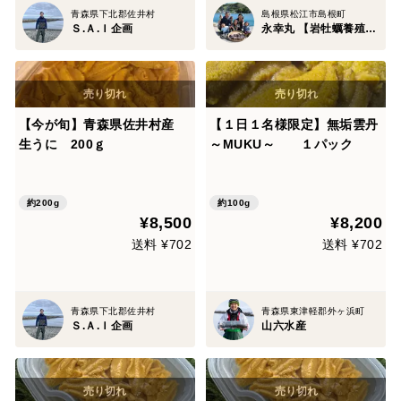
青森県下北郡佐井村
島根県松江市島根町
Ｓ.Ａ.Ｉ企画
永幸丸 【岩牡蠣養殖・素潜り】
【今が旬】青森県佐井村産
【１日１名様限定】無垢雲丹
生うに 200ｇ
～MUKU～ １パック
約200g
約100g
¥8,500
¥8,200
送料 ¥702
送料 ¥702
青森県下北郡佐井村
青森県東津軽郡外ヶ浜町
Ｓ.Ａ.Ｉ企画
山六水産