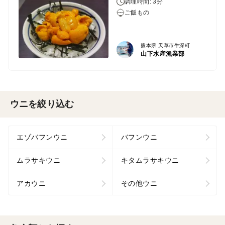
調理時間: 3分
ご飯もの
熊本県 天草市牛深町
山下水産漁業部
ウニを絞り込む
エゾバフンウニ
バフンウニ
ムラサキウニ
キタムラサキウニ
アカウニ
その他ウニ