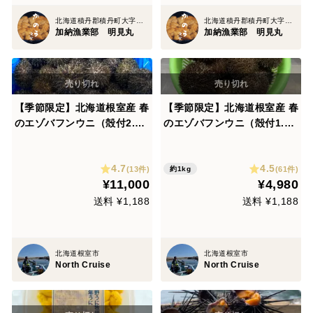
北海道積丹郡積丹町大字日司町
北海道積丹郡積丹町大字日司町
加納漁業部 明見丸
加納漁業部 明見丸
【季節限定】北海道根室産 春
【季節限定】北海道根室産 春
のエゾバフンウニ（殻付2.5
のエゾバフンウニ（殻付1.0
㎏）
㎏）
4.7
4.5
(13件)
(61件)
約1kg
¥11,000
¥4,980
送料 ¥1,188
送料 ¥1,188
北海道根室市
北海道根室市
North Cruise
North Cruise