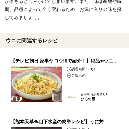
が落ちると苦みが出てしまいます。また、味は産地や時
期、品種によって全く変わるため、お気に入りの味を探
してみましょう。
ウニに関連するレシピ
【テレビ朝日 家事ヤロウ!!!で紹介！】絶品✨ウニバター炒飯
調理時間: 20分
ご飯もの
岩手県 九戸郡洋野町
ひろの屋
【熊本天草🐬山下水産の簡単レシピ】うに丼