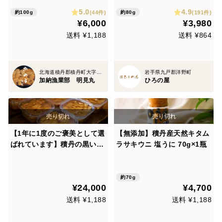
ック
5.0
4.9
(44件)
(191件)
約100g
約80g
¥6,000
¥3,980
送料 ¥1,188
送料 ¥864
北海道積丹郡積丹町大字日司町
岩手県九戸郡洋野町
加納漁業部 明見丸
ひろの屋
【1年に1度のご褒美として選
【無添加】積丹産天然キタム
ばれています】積丹の黒いダ
ラサキウニ 塩うに 70g×1瓶
イヤ！天然生ウニ 4パック(1
00gx4)
約70g
¥24,000
¥4,700
送料 ¥1,188
送料 ¥1,188