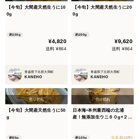
【今旬】大間産天然生うに10
【今旬】大間産天然生うに20
0g
0g
約100g
約200g
¥4,820
¥9,620
送料 ¥864
送料 ¥864
青森県下北郡大間町
青森県下北郡大間町
KANEHO
KANEHO
【今旬】大間産天然生うに50
日本海•本州最西端の北浦
g
産！無添加生ウニ６０g×２
(無選別)
4.9
(19件)
約50g
約120g