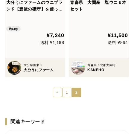
大分うにファームのウニブラ
青森県 大間産 塩ウニ６本
ンド【豊後の磯守】を使った
セット
粒うに
約60g
¥7,240
¥11,500
送料 ¥1,188
送料 ¥864
大分県国東市
青森県下北郡大間町
大分うにファーム
KANEHO
<
1
2
関連キーワード