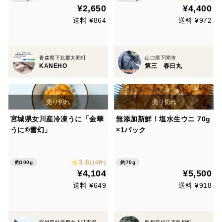
¥2,650
¥4,400
送料 ¥864
送料 ¥972
青森県下北郡大間町
山口県下関市
KANEHO
第三 春日丸
宮城県女川産冷凍うに「金華
無添加新鮮！塩水生ウニ 70g
うに®雪幻」
×1パック
3.6
(16件)
約100g
約70g
¥4,104
¥5,500
送料 ¥649
送料 ¥918