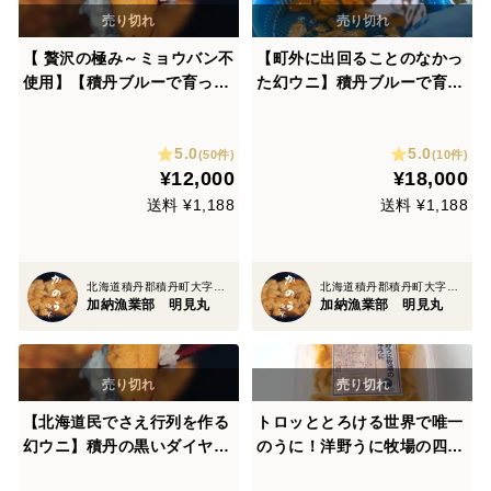
【 贅沢の極み～ミョウバン不
【町外に出回ることのなかっ
使用】【積丹ブルーで育った
た幻ウニ】積丹ブルーで育っ
濃厚ウニ！積丹ブルーで獲れ
た濃厚ウニ！天然生ウニ 3パ
たての黒いダイヤをお届け！
ック(100gx3)
5.0
5.0
天然生ウニ 2パック(100gx2)
(50件)
(10件)
¥12,000
¥18,000
送料 ¥1,188
送料 ¥1,188
北海道積丹郡積丹町大字日司町
北海道積丹郡積丹町大字日司町
加納漁業部 明見丸
加納漁業部 明見丸
【北海道民でさえ行列を作る
トロッととろける世界で唯一
幻ウニ】積丹の黒いダイヤ！
のうに！洋野うに牧場の四年
天然生ウニ 1パック(100g)
うに（塩水パック）80g/1パ