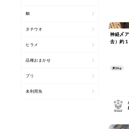
鯛
タチウオ
神経〆ア
去）約１
ヒラメ
品種おまかせ
約1kg
ブリ
未利用魚