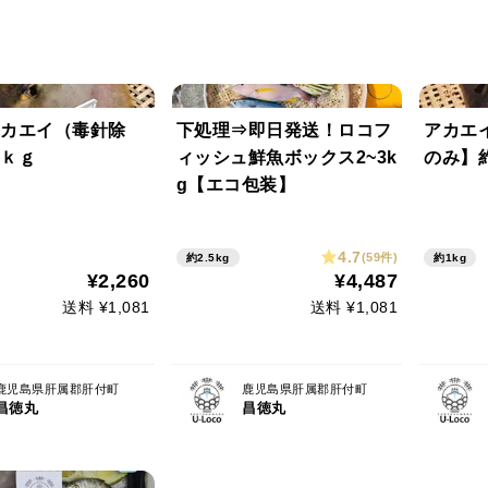
カエイ（毒針除
下処理⇒即日発送！ロコフ
アカエ
ｋｇ
ィッシュ鮮魚ボックス2~3k
のみ】
g【エコ包装】
4.7
(59件)
約2.5kg
約1kg
¥2,260
¥4,487
送料 ¥1,081
送料 ¥1,081
鹿児島県肝属郡肝付町
鹿児島県肝属郡肝付町
昌徳丸
昌徳丸