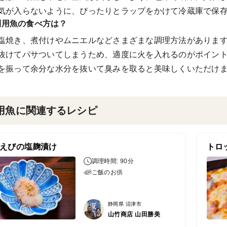
気が入らないように、ぴったりとラップをかけて冷蔵庫で保
利用魚の食べ方は？
塩焼き、煮付けやムニエルなどさまざまな調理方法がありま
抜けてパサついてしまうため、適度に火を入れるのがポイン
を振って余分な水分を抜いて臭みを取ると美味しくいただけ
用魚に関連するレシピ
えびの塩麹漬け
トロ
調理時間: 90分
ご飯のお供
静岡県 沼津市
山竹商店 山田勝美