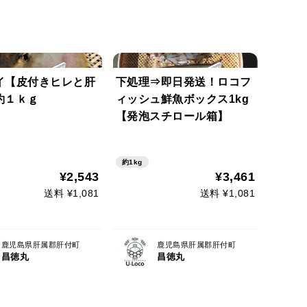
イ【皮付きヒレと肝
下処理⇒即日発送！ロコフ
約１ｋｇ
ィッシュ鮮魚ボックス1kg
【発泡スチロール箱】
約1kg
¥2,543
¥3,461
送料 ¥1,081
送料 ¥1,081
鹿児島県肝属郡肝付町
鹿児島県肝属郡肝付町
昌徳丸
昌徳丸