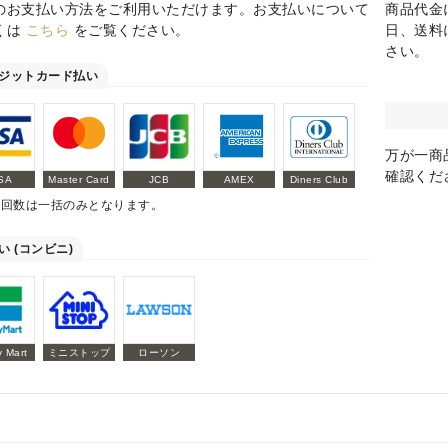
のお支払い方法をご利用いただけます。お支払いについて
商品代金
くは
こちら
をご覧ください。
日、送料
さい。
ジットカード払い
万が一商
確認くだ
SA
Master Card
JCB
AMEX
Diners Club
払回数は一括のみとなります。
い (コンビニ)
y Mart
ミニストップ
ローソン