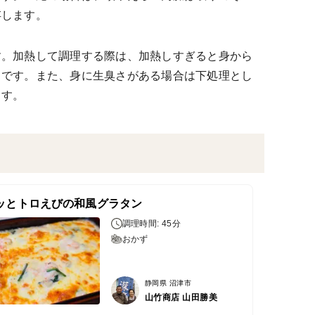
存します。
す。加熱して調理する際は、加熱しすぎると身から
トです。また、身に生臭さがある場合は下処理とし
ます。
ッとトロえびの和風グラタン
調理時間: 45分
おかず
静岡県 沼津市
山竹商店 山田勝美