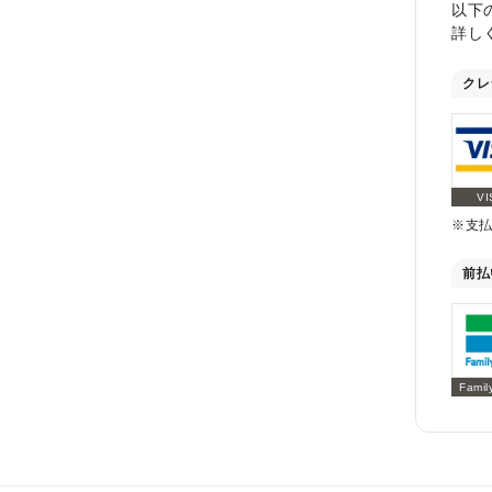
以下
詳し
クレ
VI
※支
前払
Famil