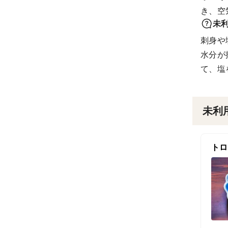
き、空
未
刺身や
水分が
て、塩
未利
トロ