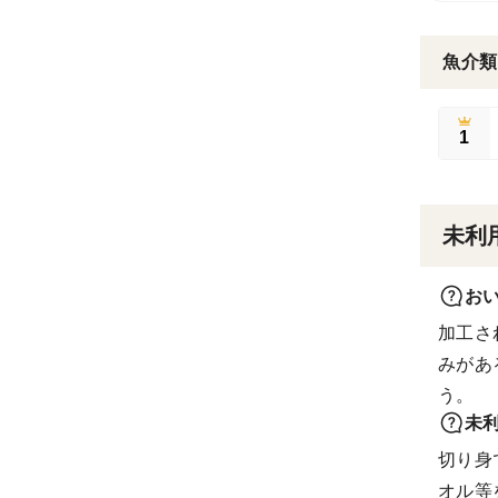
魚介類
1
未利
お
加工さ
みがあ
う。
未
切り身
オル等