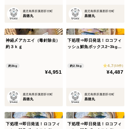
鹿児島県肝属郡肝付町
鹿児島県肝属郡肝付町
昌徳丸
昌徳丸
神経〆アカエイ（毒針除去）
下処理⇒即日発送！ロコフィ
約３ｋｇ
ッシュ鮮魚ボックス2~3kg
【エコ包装】
4.7
(59件)
約3kg
約2.5kg
¥4,951
¥4,487
鹿児島県肝属郡肝付町
鹿児島県肝属郡肝付町
昌徳丸
昌徳丸
下処理⇒即日発送！ロコフィ
下処理⇒即日発送！ロコフィ