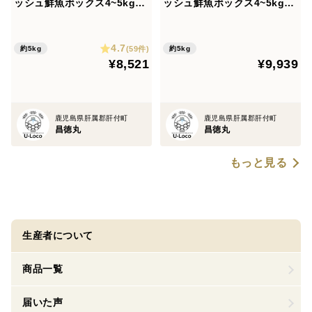
ッシュ鮮魚ボックス4~5kg
ッシュ鮮魚ボックス4~5kg
【エコ包装】
【発泡スチロール箱】
4.7
(59件)
約5kg
約5kg
¥8,521
¥9,939
鹿児島県肝属郡肝付町
鹿児島県肝属郡肝付町
昌徳丸
昌徳丸
もっと見る
生産者について
商品一覧
届いた声