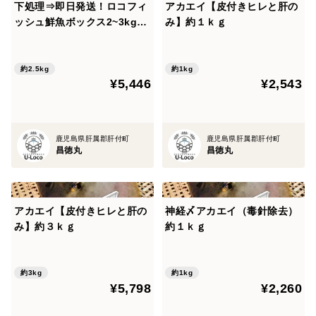
下処理⇒即日発送！ロコフィ
アカエイ【皮付きヒレと肝の
ッシュ鮮魚ボックス2~3kg
み】約１ｋｇ
【発泡スチロール箱】
約2.5kg
約1kg
¥5,446
¥2,543
鹿児島県肝属郡肝付町
鹿児島県肝属郡肝付町
昌徳丸
昌徳丸
アカエイ【皮付きヒレと肝の
神経〆アカエイ（毒針除去）
み】約３ｋｇ
約１ｋｇ
約3kg
約1kg
¥5,798
¥2,260