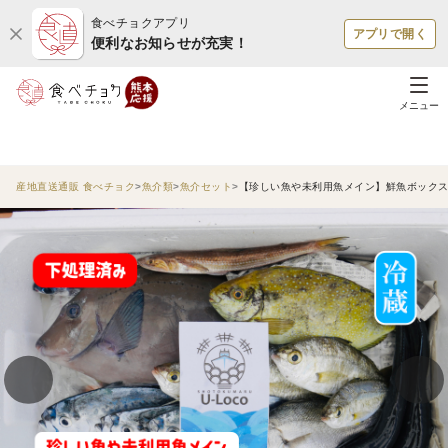
食べチョクアプリ
アプリで開く
便利なお知らせが充実！
メニュー
産地直送通販 食べチョク
魚介類
魚介セット
【珍しい魚や未利用魚メイン】鮮魚ボックス