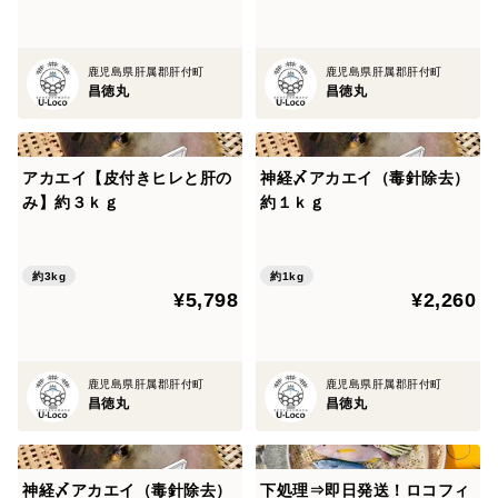
鹿児島県肝属郡肝付町
鹿児島県肝属郡肝付町
昌徳丸
昌徳丸
アカエイ【皮付きヒレと肝の
神経〆アカエイ（毒針除去）
み】約３ｋｇ
約１ｋｇ
約3kg
約1kg
¥5,798
¥2,260
鹿児島県肝属郡肝付町
鹿児島県肝属郡肝付町
昌徳丸
昌徳丸
神経〆アカエイ（毒針除去）
下処理⇒即日発送！ロコフィ