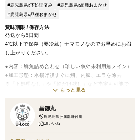
鹿児島県x下処理済み
鹿児島県x品種おまかせ
鹿児島県x品種おまかせ
賞味期限 / 保存方法
発送から5日間
4℃以下で保存（要冷蔵）ナマモノなのでお早めにお召
し上がりください。
●内容：鮮魚詰め合わせ（珍しい魚や未利用魚メイン）
●加工形態：水揚げ後すぐに鱗、内臓、エラを除去
※「下処理なし」や「鱗だけ残し」など指定も可能で
もっと見る
す。
その場合は必ずお知らせください。
昌徳丸
●保存方法：4℃以下で保存（要冷蔵）
鹿児島県肝属郡肝付町
●梱包方法：発泡スチロール箱+保冷剤
18いいね
●発送方法：クロネコヤマト冷蔵便（0℃～10℃）
●魚種指定について：珍しい魚や未利用魚メインでセッ