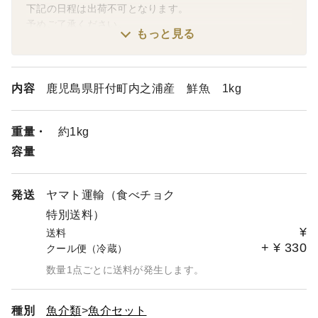
下記の日程は出荷不可となります。
予めご了承ください。
もっと見る
●日曜日
●2026年８月14日（金）～８月15日（土）
【ギフト対応について】
内容
鹿児島県肝付町内之浦産 鮮魚 1kg
追加料金なしで内熨斗を付けることが可能です。
メッセージ機能などで以下をお知らせください。
重量・
約1kg
①表書き（御祝など）
容量
②贈り主（氏名など）
③短いメッセージ文（誕生日おめでとうなど）
発送
ヤマト運輸（食べチョク
【生食について】
特別送料）
生食の場合は水揚げ日（=発送日）から５日以内を目処に
¥
送料
お召し上がりください。
+
¥
330
クール便（冷蔵）
数量1点ごとに送料が発生します。
種別
魚介類
魚介セット