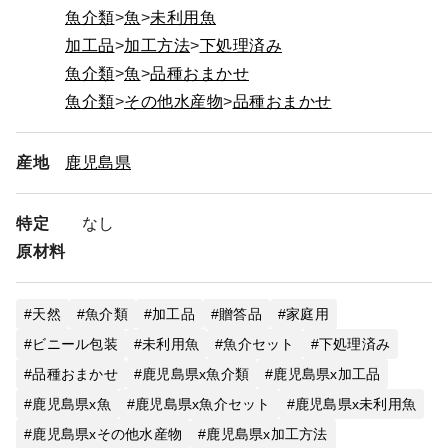
魚介類
魚
未利用魚
加工品
加工方法
下処理済み
魚介類
魚
品種おまかせ
魚介類
その他水産物
品種おまかせ
産地
鹿児島県
特定
なし
原材料
天然
魚介類
加工品
贈答品
家庭用
ビニール包装
未利用魚
魚介セット
下処理済み
品種おまかせ
鹿児島県x魚介類
鹿児島県x加工品
鹿児島県x魚
鹿児島県x魚介セット
鹿児島県x未利用魚
鹿児島県xその他水産物
鹿児島県x加工方法