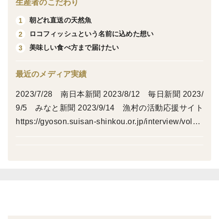
生産者のこだわり
トを作ります。
朝どれ直送の天然魚
1
●お届け日数の目安
ロコフィッシュという名前に込めた想い
2
①北海道, 東北, 関東,信越,北陸, 中部,沖縄,その他離島地
美味しい食べ方まで届けたい
3
域：翌々日着
②九州, 四国, 中国, 関西：翌日着
最近のメディア実績
※四国、中国、関西は午前中着指定の場合、翌々日着と
なります。
2023/7/28 南日本新聞 2023/8/12 毎日新聞 2023/
●商品画像はイメージです。
9/5 みなと新聞 2023/9/14 漁村の活動応援サイト
●天候不良等により出漁できない場合があります。その
https://gyoson.suisan-shinkou.or.jp/interview/vol6
場合、受取希望日の変更またはキャンセルとなります。
5.html 2023/9/19 MBC南日本放送ニューズナウ 2
予めご了承ください。
023/10/17 水産経済新聞 2023/10/24 南日本新聞
2024/10/8 かごんま食べる通信 https://taberu.me/
post/backnumber/20533.html 2024/11/12 海と日
本プロジェクト https://youtu.be/I_FrS_umU1w?si=
NxHuTpwTk9YOfHr3 2025/02/06 海と日本プロ
ジェクト https://youtu.be/0F-fUQFMrZk?si=3JlTUP