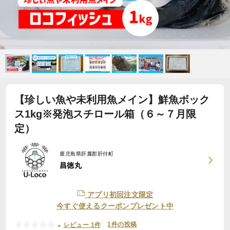
【珍しい魚や未利用魚メイン】鮮魚ボック
ス1kg※発泡スチロール箱（６～７月限
定）
鹿児島県肝属郡肝付町
昌徳丸
アプリ初回注文限定
今すぐ使えるクーポンプレゼント中
-
1件の投稿
レビュー 1件