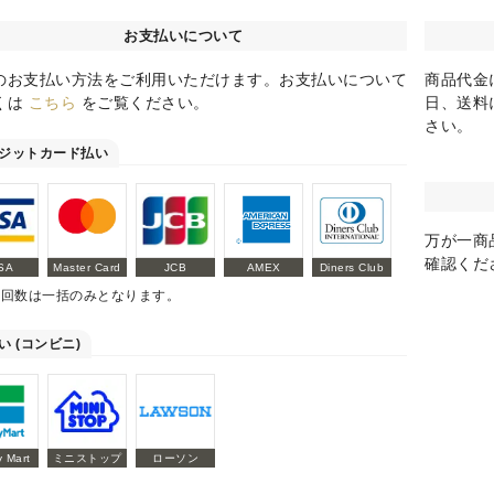
お支払いについて
のお支払い方法をご利用いただけます。お支払いについて
商品代金
くは
こちら
をご覧ください。
日、送料
さい。
ジットカード払い
万が一商
確認くだ
SA
Master Card
JCB
AMEX
Diners Club
払回数は一括のみとなります。
い (コンビニ)
y Mart
ミニストップ
ローソン