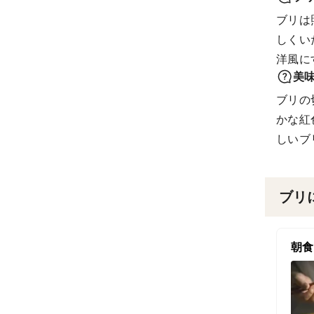
ブリは
しくい
洋風に
美
ブリの
かな紅
しいブ
ブリ