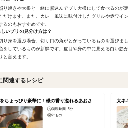
照り焼きや大根と一緒に煮込んでブリ大根にして食べるのが
ただけます。また、カレー風味に味付けしたグリルや赤ワイ
するのもおすすめです。
味しいブリの見分け方は？
切り身を選ぶ場合、切り口の角がとがっているものを選びま
色をしているものが新鮮です。皮目や身の中に見える白い筋
リと言えます。
に関連するレシピ
朝食をちょっぴり豪華に！磯の香り溢れるあおさのお味噌汁
太ネ
調理時間: 5分
汁もの