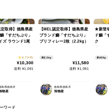
認定取得】徳島県産
【MEL認定取得】徳島県産
★新登
鰤「すだちぶり」
ブランド鰤「すだちぶり」
ド鰤「
サイズ ラウンド1尾
ブリフィレー2枚（2.2kg）
ク
4.7
(6件)
約2.2kg
約450g
¥10,300
¥11,580
送料 ¥1,081
送料 ¥1,081
徳島県徳島市
徳島県徳島市
旭物産
旭物産
ーワード