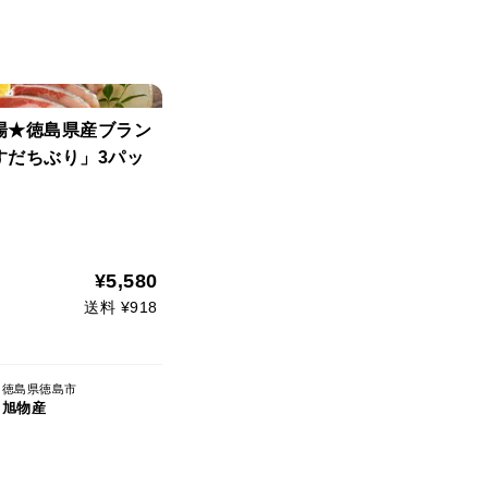
場★徳島県産ブラン
すだちぶり」3パッ
¥5,580
送料 ¥918
徳島県徳島市
旭物産