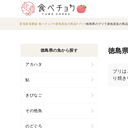
産地直送通販 食べチョク
産地直送の商品
ブリ
徳島県のブリで産地直送の商品
徳島県
徳島県の魚から探す
アカハタ
ブリは
り焼き
鮎
きびなご
その他魚
のどぐろ