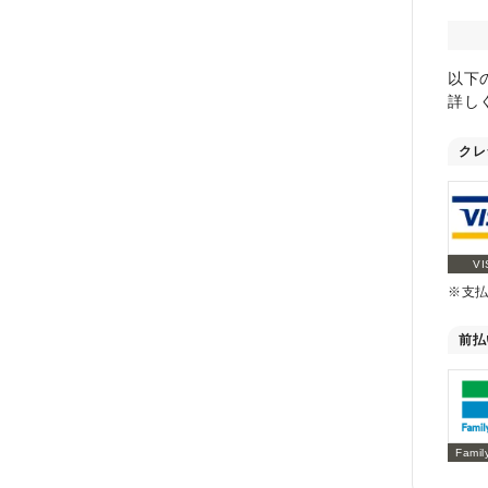
以下
詳し
クレ
VI
※支
前払
Famil