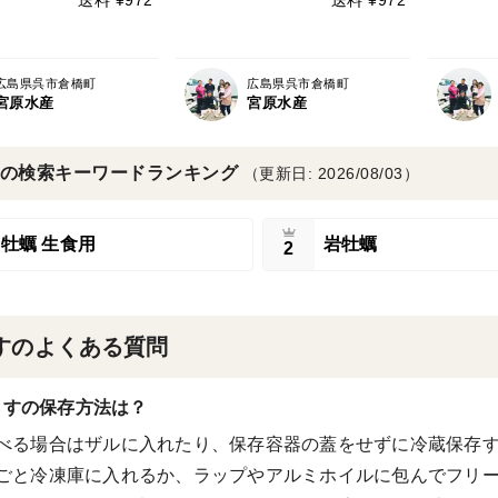
広島県呉市倉橋町
広島県呉市倉橋町
宮原水産
宮原水産
の検索キーワードランキング
（更新日: 2026/08/03）
牡蠣 生食用
岩牡蠣
2
すのよくある質問
らすの保存方法は？
べる場合はザルに入れたり、保存容器の蓋をせずに冷蔵保存
ごと冷凍庫に入れるか、ラップやアルミホイルに包んでフリ