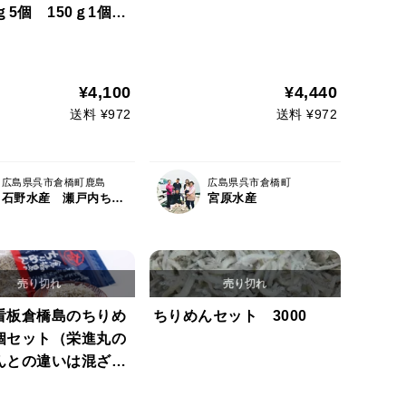
ｇ5個 150ｇ1個た
ほしい方は２セット
トもOK
¥4,100
¥4,440
送料 ¥972
送料 ¥972
広島県呉市倉橋町鹿島
広島県呉市倉橋町
石野水産 瀬戸内ちりめん ひじき
宮原水産
看板倉橋島のちりめ
ちりめんセット 3000
5個セット（栄進丸の
んとの違いは混ざり
り大きさのばらつき