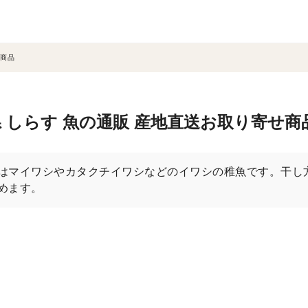
商品
 しらす 魚の通販 産地直送お取り寄せ商
はマイワシやカタクチイワシなどのイワシの稚魚です。干し
めます。