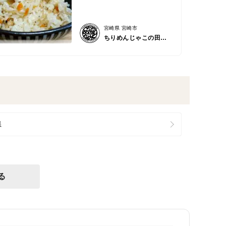
宮崎県 宮崎市
ちりめんじゃこの田本水産
県
る