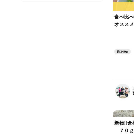
食べ比べ
オススメ
約340g
新物‼倉
７０ｇ