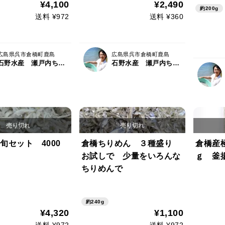
です。
¥4,100
¥2,490
約200g
送料 ¥972
送料 ¥360
広島県呉市倉橋町鹿島
広島県呉市倉橋町鹿島
石野水産 瀬戸内ちりめん ひじき
石野水産 瀬戸内ちりめん ひじき
旬セット 4000
倉橋ちりめん ３種盛り
倉橋産極
お試しで 少量をいろんな
ｇ 釜揚
ちりめんで
約240g
¥4,320
¥1,100
送料 ¥972
送料 ¥972