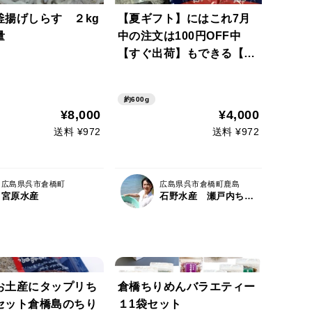
釜揚げしらす ２kg
【夏ギフト】にはこれ7月
量
中の注文は100円OFF中
【すぐ出荷】もできる【熨
斗】も付けられる【日付指
定OK】冷凍釜揚げとちり
約600g
めんセット とれたて釜揚
¥8,000
¥4,000
げちりめん2パック 倉橋
送料 ¥972
送料 ¥972
島のちりめん１５０ｇ2パ
ック
広島県呉市倉橋町
広島県呉市倉橋町鹿島
宮原水産
石野水産 瀬戸内ちりめん ひじき
お土産にタップリち
倉橋ちりめんバラエティー
セット倉橋島のちり
１1袋セット