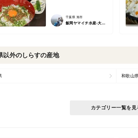
千葉県 旭市
飯岡ヤマイチ水産-大納屋-
県以外のしらすの産地
県
和歌山
カテゴリー一覧を見