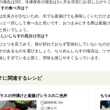
の場合は3日、冷凍保存の場合は1ヶ月を目安にお召し上がり
らすの食べ方は？
は生臭さが少ないため、生でも釜揚げでも美味しくいただけ
っと一回しして食べると良いです。おつまみにする際は釜揚
と良いでしょう。
味しいしらすの見分け方は？
ひとつを見てみて、身が折れておらず型崩れしていないもの
ヤがあるものを選びましょう。ちりめんしらすの場合は、ツ
燥しすぎていると固く、苦味も感じやすくなっています。
すに関連するレシピ
ラスの沖漬けと釜揚げシラスの二色丼
ちり
調理時間: 5分
ご飯もの