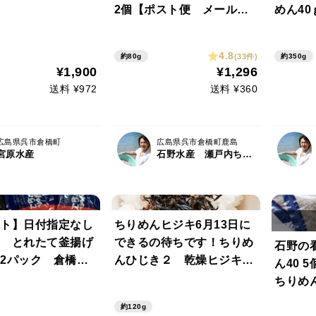
2個【ポスト便 メール
めん40
便】お手軽お試しどうぞ
くさん
３セッ
4.8
(33件)
約80g
約350g
¥1,900
¥1,296
送料 ¥972
送料 ¥360
広島県呉市倉橋町
広島県呉市倉橋町鹿島
宮原水産
石野水産 瀬戸内ちりめん ひじき
ト】日付指定なし
ちりめんヒジキ6月13日に
 とれたて釜揚げ
できるの待ちです！ちりめ
石野の
2パック 倉橋島
んひじき２ 乾燥ヒジキ２
ん40 
ん１５０ｇ2パッ
０ｇ2袋セットポスト便
ちりめ
ト
【メール便】お届け
だった
約120g