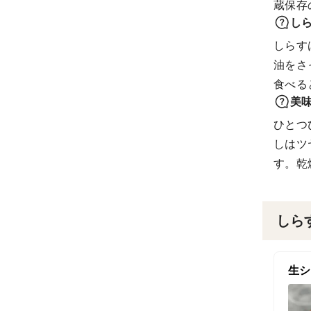
蔵保存
し
しらす
油をさ
食べる
美
ひとつ
しはツ
す。乾
しら
生シ