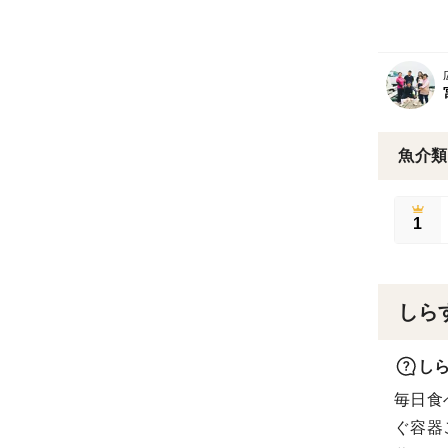
魚介類
1
しら
し
毎日食
ぐ容器