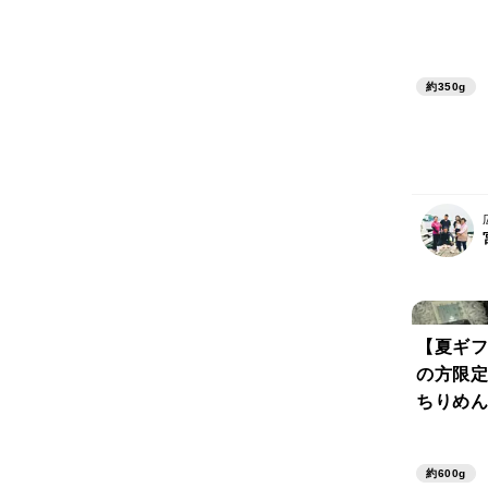
約350g
【夏ギフ
の方限定
ちりめん
のちりめ
ク セッ
約600g