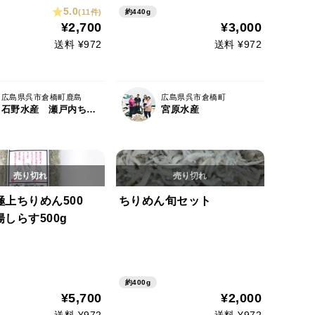
）
5.0
(11件)
約440g
¥2,700
¥3,000
送料 ¥972
送料 ¥972
広島県呉市倉橋町鹿島
広島県呉市倉橋町
石野水産 瀬戸内ちりめん ひじき
宮原水産
上ちりめん500
ちりめん旬セット
しらす500g
約400g
¥5,700
¥2,000
送料 ¥972
送料 ¥972