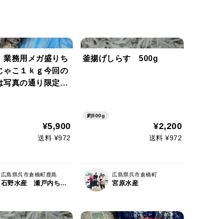
 業務用メガ盛りち
釜揚げしらす 500g
じゃこ１ｋｇ今回の
は写真の通り限定で
【すぐ発送放送もギ
コストダウンお得品
約500g
ちりめん【小魚】賞
¥5,900
¥2,200
60日同梱ＯＫ
送料 ¥972
送料 ¥972
広島県呉市倉橋町鹿島
広島県呉市倉橋町
石野水産 瀬戸内ちりめん ひじき
宮原水産