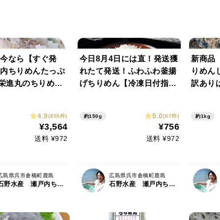
今なら【すぐ発
今日8月4日には直！発送獲
新商品
内ちりめんたっぷ
れたて発送！ふわふわ釜揚
りめん
ｇ栄進丸のちりめん
げちりめん【冷凍日付指定
訳あり
チリメン家庭用が
🆗】新物広島の解禁日いつ
の販売
燥が絶妙賞味期限
でもお届け釜揚げちりめん
リギリ
4.9
5.0
(655件)
(67件)
約150g
約1kg
最短明日着1袋～2袋
150ｇパックたっぷり！旬
瀬戸内
¥3,564
¥756
を産地から直送釜揚げシラ
味期限
送料 ¥972
送料 ¥972
ス
広島県呉市倉橋町鹿島
広島県呉市倉橋町鹿島
石野水産 瀬戸内ちりめん ひじき
石野水産 瀬戸内ちりめん ひじき