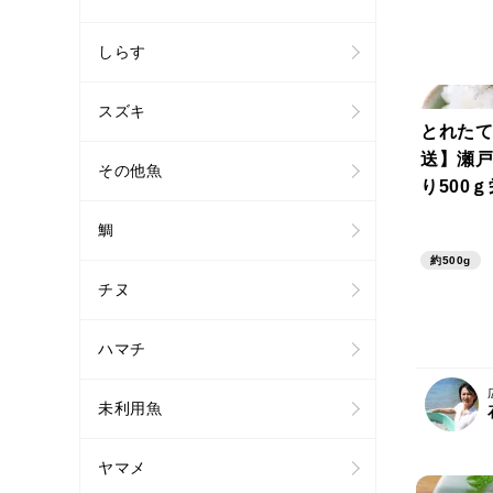
しらす
スズキ
とれたて
送】瀬戸
その他魚
り500
【小魚】
鯛
お得！乾
約500g
60日 
チヌ
まで
ハマチ
未利用魚
ヤマメ