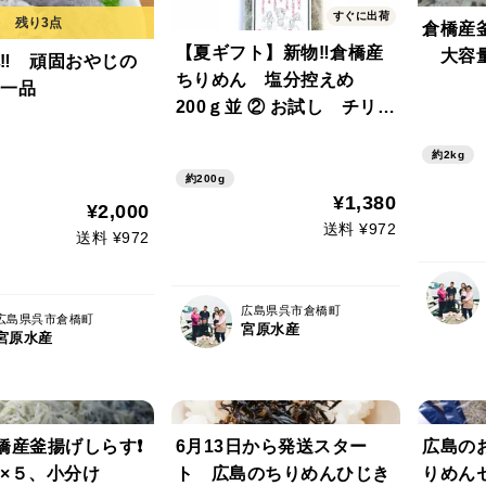
すぐに出荷
倉橋産
【夏ギフト】新物‼倉橋産
大容
‼ 頑固おやじの
ちりめん 塩分控えめ
一品
200ｇ並 ② お試し チリメ
ン、しらす,、少量
約2kg
約200g
¥1,380
¥2,000
送料 ¥972
送料 ¥972
広島県呉市倉橋町
広島県呉市倉橋町
宮原水産
宮原水産
橋産釜揚げしらす❗
6月13日から発送スター
広島の
×５、小分け
ト 広島のちりめんひじき
りめん