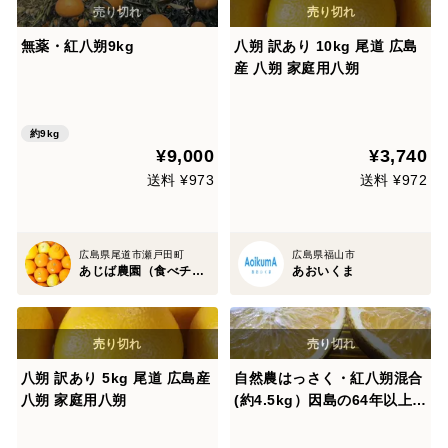
無薬・紅八朔9kg
八朔 訳あり 10kg 尾道 広島
産 八朔 家庭用八朔
約9kg
¥9,000
¥3,740
送料 ¥973
送料 ¥972
広島県尾道市瀬戸田町
広島県福山市
あじば農園（食べチョク）
あおいくま
八朔 訳あり 5kg 尾道 広島産
自然農はっさく・紅八朔混合
八朔 家庭用八朔
(約4.5kg）因島の64年以上農
薬肥料不使用の畑で栽培 木
なり完熟落果 周囲に民家の