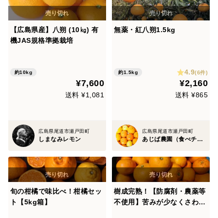
【広島県産】八朔 (10㎏) 有
無薬・紅八朔1.5kg
機JAS規格準拠栽培
4.9
(6件)
約10kg
約1.5kg
¥7,600
¥2,160
送料 ¥1,081
送料 ¥865
広島県尾道市瀬戸田町
広島県尾道市瀬戸田町
しまなみレモン
あじば農園（食べチョク）
旬の柑橘で味比べ！柑橘セッ
樹成完熟！【防腐剤・農薬等
ト【5kg箱】
不使用】苦みが少なくさわや
かな甘みの紅はっさく2キロ