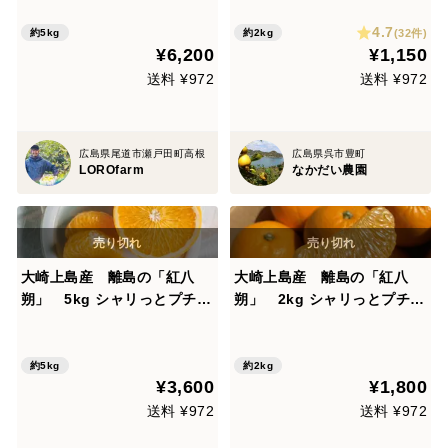
4.7
(32件)
約5kg
約2kg
¥6,200
¥1,150
送料 ¥972
送料 ¥972
広島県尾道市瀬戸田町高根
広島県呉市豊町
LOROfarm
なかだい農園
大崎上島産 離島の「紅八
大崎上島産 離島の「紅八
朔」 5kg シャリっとプチ
朔」 2kg シャリっとプチ
っ！ジュワッ！ほろ苦さと爽
っ！ジュワッ！ほろ苦さと爽
やかな香り！旬の柑橘をご自
やかな香り！旬の柑橘をご自
宅で！！
宅で！！
約5kg
約2kg
¥3,600
¥1,800
送料 ¥972
送料 ¥972