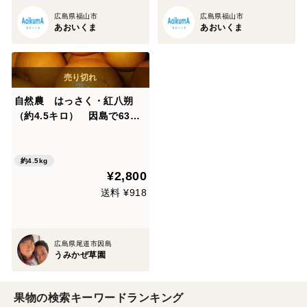
広島県福山市
広島県福山市
あおいくま
あおいくま
自然農 はっさく・紅八朔
（約4.5キロ） 因島で63年
以上農薬肥料不使用の畑で栽
培 希少な昔ながらの品種
約4.5kg
¥2,800
送料 ¥918
広島県尾道市因島
うみかぜ草園
果物の検索キーワードランキング