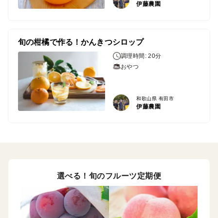
伊藤農園
旬の柑橘で作る！かんきつシロップ
調理時間: 20分
おやつ
和歌山県 有田市
伊藤農園
選べる！旬のフルーツ定期便