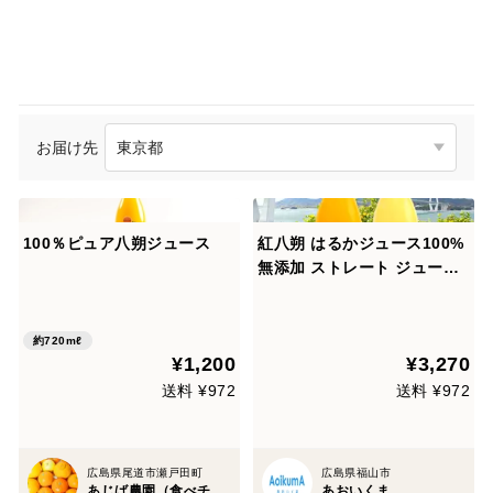
お届け先
100％ピュア八朔ジュース
紅八朔 はるかジュース100%
無添加 ストレート ジュース
720ml×2本
約720mℓ
¥1,200
¥3,270
送料 ¥972
送料 ¥972
広島県尾道市瀬戸田町
広島県福山市
あじば農園（食べチョク）
あおいくま