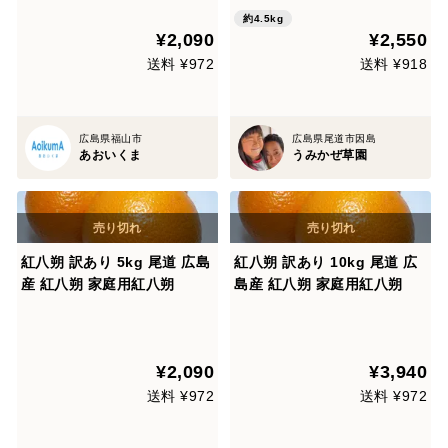
ない国立公園内
約4.5kg
¥2,090
¥2,550
送料 ¥972
送料 ¥918
広島県福山市
広島県尾道市因島
あおいくま
うみかぜ草園
紅八朔 訳あり 5kg 尾道 広島
紅八朔 訳あり 10kg 尾道 広
産 紅八朔 家庭用紅八朔
島産 紅八朔 家庭用紅八朔
¥2,090
¥3,940
送料 ¥972
送料 ¥972