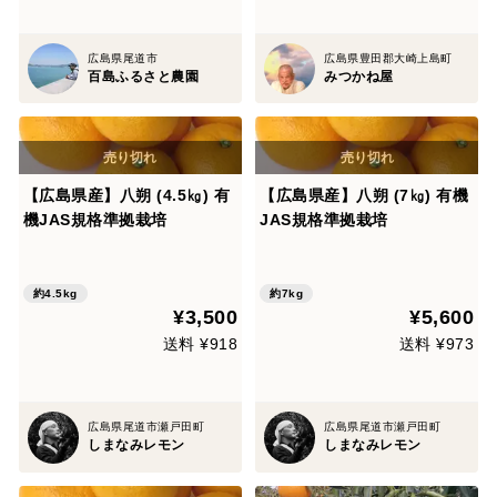
広島県尾道市
広島県豊田郡大崎上島町
百島ふるさと農園
みつかね屋
【広島県産】八朔 (4.5㎏) 有
【広島県産】八朔 (7㎏) 有機
機JAS規格準拠栽培
JAS規格準拠栽培
約4.5kg
約7kg
¥3,500
¥5,600
送料 ¥918
送料 ¥973
広島県尾道市瀬戸田町
広島県尾道市瀬戸田町
しまなみレモン
しまなみレモン