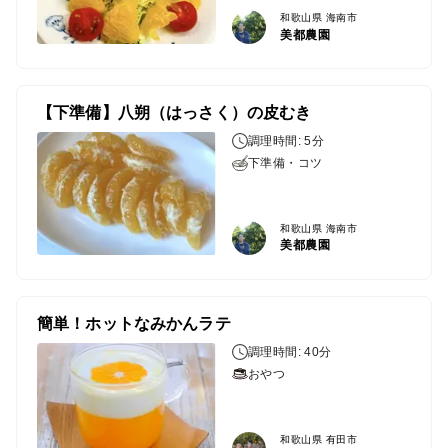
和歌山県 海南市
美都農園
【下準備】八朔（はっさく）の皮むき
調理時間: 5分
下準備・コツ
和歌山県 海南市
美都農園
簡単！ホットなみかんラテ
調理時間: 40分
おやつ
和歌山県 有田市