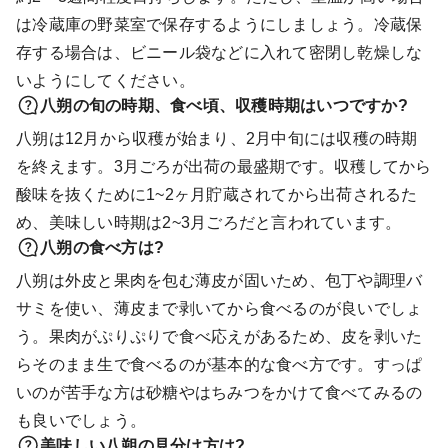
は冷蔵庫の野菜室で保存するようにしましょう。冷蔵保
存する場合は、ビニール袋などに入れて密閉し乾燥しな
いようにしてください。
八朔の旬の時期、食べ頃、収穫時期はいつですか?
八朔は12月から収穫が始まり、2月中旬には収穫の時期
を終えます。3月ごろが出荷の最盛期です。収穫してから
酸味を抜くために1~2ヶ月貯蔵されてから出荷されるた
め、美味しい時期は2~3月ごろだと言われています。
八朔の食べ方は?
八朔は外皮と果肉を包む薄皮が固いため、包丁や調理バ
サミを使い、薄皮まで剥いてから食べるのが良いでしょ
う。果肉がぷりぷりで食べ応えがあるため、皮を剥いた
らそのまま生で食べるのが基本的な食べ方です。すっぱ
いのが苦手な方は砂糖やはちみつをかけて食べてみるの
も良いでしょう。
美味しい八朔の見分け方は?