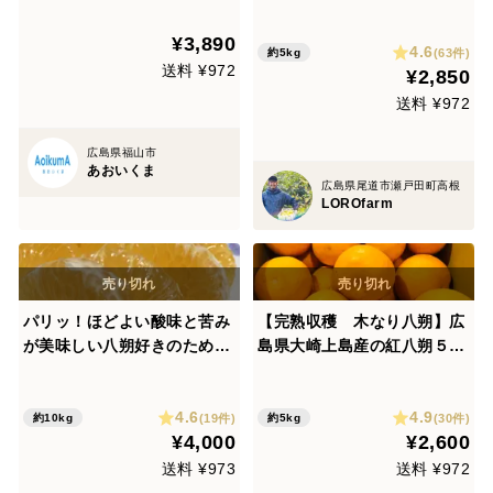
朔【ご家庭用】
¥3,890
4.6
(63件)
約5kg
送料 ¥972
¥2,850
送料 ¥972
広島県福山市
あおいくま
広島県尾道市瀬戸田町高根
LOROfarm
パリッ！ほどよい酸味と苦み
【完熟収穫 木なり八朔】広
が美味しい八朔好きのための
島県大崎上島産の紅八朔５キ
八朔（箱込み１０kg L~LL玉
ロ 自然栽培 ご注文いただ
中心）
いてから収穫いたします！！
4.6
4.9
一度食べてみんしゃい
(19件)
(30件)
約10kg
約5kg
¥4,000
¥2,600
送料 ¥973
送料 ¥972