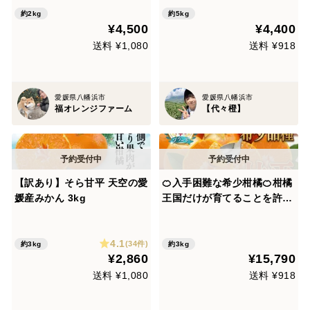
約2kg
約5kg
¥4,500
¥4,400
送料 ¥1,080
送料 ¥918
愛媛県八幡浜市
愛媛県八幡浜市
福オレンジファーム
【代々橙】
【訳あり】そら甘平 天空の愛
🍊入手困難な希少柑橘🍊柑橘
媛産みかん 3kg
王国だけが育てることを許さ
れた“本物の甘さ”『甘平』大
容量パッケージ約3㎏【2月上
4.1
旬予約】
(34件)
約3kg
約3kg
¥2,860
¥15,790
送料 ¥1,080
送料 ¥918