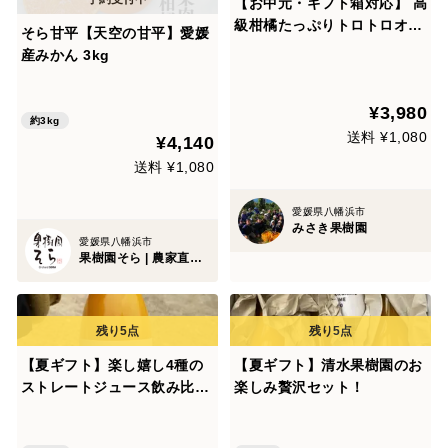
【お中元・ギフト箱対応】 高
級柑橘たっぷりトロトロオレ
そら甘平【天空の甘平】愛媛
ンジゼリー9本セット
産みかん 3kg
¥3,980
約3kg
送料 ¥1,080
¥4,140
送料 ¥1,080
愛媛県八幡浜市
みさき果樹園
愛媛県八幡浜市
果樹園そら | 農家直送みかん
【夏ギフト】楽し嬉し4種の
【夏ギフト】清水果樹園のお
ストレートジュース飲み比べ
楽しみ贅沢セット！
贅沢セット！（温州みかん・
せとか・甘平・プリンセス4