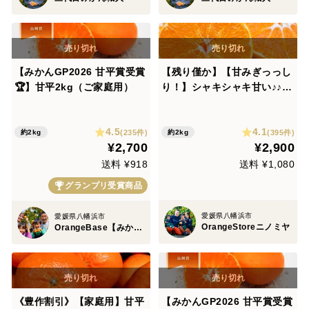
【みかんGP2026 甘平賞受賞
【残り僅か】【甘みぎっっし
🏆】甘平2kg（ご家庭用）
り！】シャキシャキ甘い♪♪
甘平 （ご家庭用・２㎏）
4.5
4.1
(235件)
(395件)
約2kg
約2kg
¥2,700
¥2,900
送料 ¥918
送料 ¥1,080
グランプリ受賞商品
愛媛県八幡浜市
愛媛県八幡浜市
OrangeStoreニノミヤ
OrangeBase【みかん・柑橘グランプリ2026受賞園】
《豊作割引》【家庭用】甘平
【みかんGP2026 甘平賞受賞