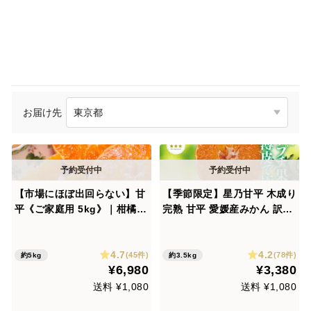
お届け先
【市場にほぼ出回らない】甘
【季節限定】星乃甘平 木成り
平《ご家庭用 5kg》｜柑橘史
完熟 甘平 愛媛産みかん 訳あ
上トップクラスの甘さ×“シャ
り 3.5kg
キッと食感”｜愛媛・西宇和
4.7
4.2
産
(45件)
(78件)
約5kg
約3.5kg
¥6,980
¥3,380
送料 ¥1,080
送料 ¥1,080