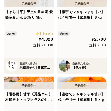
【そら甘平】天空の果樹園 愛
【濃密でシャキシャキ甘い】
媛産みかん 訳あり 5kg
代々橙甘平【家庭用】３kg
3.9
(84件)
約5kg
約3kg
¥4,320
¥2,700
送料 ¥1,080
送料 ¥918
愛媛県八幡浜市
愛媛県八幡浜市
果樹園そら | 農家直送みかん
【代々橙】
【贈答用】甘平《秀品 2kg》
【濃密でシャキシャキ甘い】
柑橘史上トップクラスの甘さ
代々橙甘平【家庭用】５ｋｇ
×“シャキッと食感”｜愛媛・
西宇和産