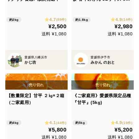
入り（ご家庭用）
4.7
4.9
(89件)
(14件)
約2kg
約1.8kg
¥2,500
¥2,980
送料 ¥1,080
送料 ¥1,080
愛媛県八幡浜市
愛媛県伊予市
かじ坊
みかん のおと
【数量限定】甘平 ２㎏×２箱
《ご家庭用》愛媛県限定品種
（ご家庭用）
『甘平』(5kg)
4.1
4.9
(44件)
(19件)
約4kg
約5kg
¥5,800
¥5,200
送料 ¥1,080
送料 ¥1,080