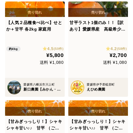
【人気２品種食べ比べ】せと
甘平ラスト1個のみ！！【訳
か＋甘平 各2kg 家庭用
あり】愛媛県産 高級希少品
種 甘平 サイズ不揃い ３
キロ 家庭用
4.5
4.2
(50件)
(58件)
約4kg
¥5,800
¥2,700
送料 ¥1,080
送料 ¥1,080
愛媛県八幡浜市川上町
愛媛県伊予郡砥部町
新口農園【みかん・柑橘グランプリ2026最高金賞受賞】
えひめ農園
【甘みぎっっしり！】シャキ
【甘みぎっっしり！】シャキ
シャキ甘い♪♪ 甘平 （ご家
シャキ甘い♪♪ 甘平 （ご家