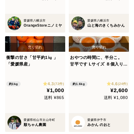
愛媛県八幡浜市
愛媛県八幡浜市
OrangeStoreニノミヤ
山と海のきくちみかん
衝撃の甘さ「甘平約1㎏ 」
おやつの時間に、半分こ。
「愛媛県産」
甘平です Lサイズ ８個入り
（ご家庭用）
4.3
4.6
(72件)
(24件)
約1kg
約1.6kg
¥1,000
¥2,600
送料 ¥865
送料 ¥1,080
愛媛県松山市太山寺町
愛媛県伊予市
順ちゃん農園
みかん のおと