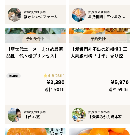
愛媛県八幡浜市
愛媛県八幡浜市
福オレンジファーム
星乃柑園 | 三つ星みかん |
【新世代エース！えひめ最新
【愛媛門外不出の幻柑橘】三
品種 代々橙プリンセス】訳
大高級柑橘『甘平』香り控え
あり 3kg
めで甘み爆発☆噛むたびシャ
キッと甘い！探しても見つか
4.5
らないみかん🍊お試しキャン
(23件)
約3kg
¥3,380
¥5,970
ペーン約1㎏【2月上旬予約】
送料 ¥918
送料 ¥865
愛媛県八幡浜市
愛媛県宇和島市
【代々橙】
【愛媛みかん総本家】山内ファーム崖上の宇和島ブランド