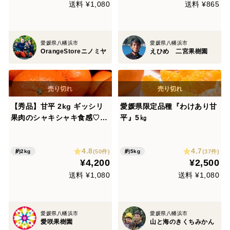
送料 ¥1,080
送料 ¥865
愛媛県八幡浜市
愛媛県八幡浜市
OrangeStoreニノミヤ
えひめ 二宮果樹園
【秀品】甘平 2kg ギッシリ
愛媛県限定品種『わけあり甘
果肉のシャキシャキ食感♡愛
平』5㎏
媛限定高級柑橘♫愛媛みか
ん！！【冬ギフト】
4.8
4.7
(50件)
(37件)
約2kg
約5kg
¥4,200
¥2,500
送料 ¥1,080
送料 ¥1,080
愛媛県八幡浜市
愛媛県八幡浜市
愛咲果樹園
山と海のきくちみかん