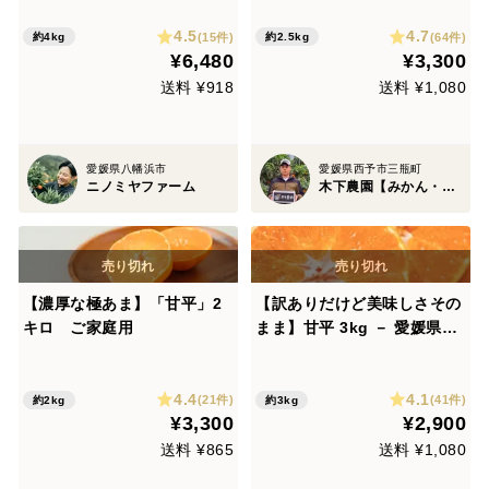
4.5
4.7
(15件)
(64件)
約4kg
約2.5kg
¥6,480
¥3,300
送料 ¥918
送料 ¥1,080
愛媛県八幡浜市
愛媛県西予市三瓶町
ニノミヤファーム
木下農園【みかん・柑橘グランプリ2026総合部門銅賞受賞】
【濃厚な極あま】「甘平」2
【訳ありだけど美味しさその
キロ ご家庭用
まま】甘平 3kg － 愛媛県
産・訳あり
4.4
4.1
(21件)
(41件)
約2kg
約3kg
¥3,300
¥2,900
送料 ¥865
送料 ¥1,080