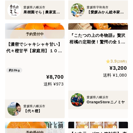
愛媛県八幡浜市
愛媛県宇和島市
果樹園そら | 農家直送みかん
【愛媛みかん総本家】山内ファーム崖上の宇和島ブランド
『こたつの上の冬物語』贅沢
柑橘の定期便！驚愕の全１５
【濃密でシャキシャキ甘い】
種類！！
代々橙甘平【家庭用】１０ｋ
ｇ（5㎏×2箱）
3.9
(28件)
¥3,200
約10kg
送料 ¥1,080
¥8,700
送料 ¥973
愛媛県八幡浜市
OrangeStoreニノミヤ
愛媛県八幡浜市
【代々橙】