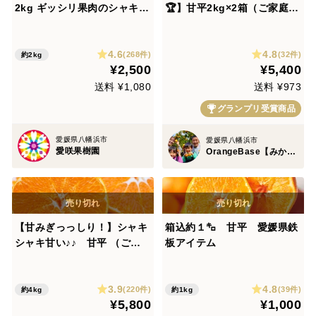
2kg ギッシリ果肉のシャキシ
🏆】甘平2kg×2箱（ご家庭
ャキ食感♡愛媛限定高級柑橘
用）
♫愛媛みかん！！
4.6
4.8
(268件)
(32件)
約2kg
¥2,500
¥5,400
送料 ¥1,080
送料 ¥973
グランプリ受賞商品
愛媛県八幡浜市
愛媛県八幡浜市
愛咲果樹園
OrangeBase【みかん・柑橘グランプリ2026受賞園】
【甘みぎっっしり！】シャキ
箱込約１㌔ 甘平 愛媛県鉄
シャキ甘い♪♪ 甘平 （ご家
板アイテム
庭用・２㎏）×2箱
3.9
4.8
(220件)
(39件)
約4kg
約1kg
¥5,800
¥1,000