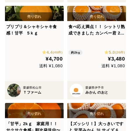
プリプリ＆シャキシャキ食
食べ応え満点！！ シットリ熟
感！甘平 5ｋｇ
成できました カンペー君 2 L
サイズ 9個入り（ご家庭用）
4.4
5.0
(46件)
(26件)
約2kg
¥4,700
¥3,480
送料 ¥1,080
送料 ¥1,080
愛媛県松山市
愛媛県伊予市
Ｔファーム
みかん のおと
「甘平」2kｇ 家庭用！！
【ズッシリ！】大っきいです
サクサク食感♪ 順次発送中〜
よ 甘平みかん 3Lサイズ 6個