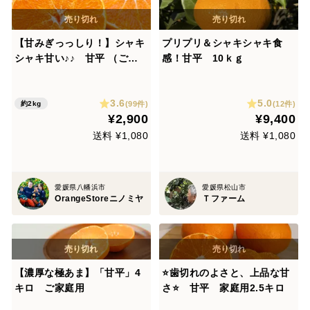
【甘みぎっっしり！】シャキ
プリプリ＆シャキシャキ食
シャキ甘い♪♪ 甘平 （ご家
感！甘平 10ｋｇ
庭用・２㎏）
3.6
5.0
(99件)
(12件)
約2kg
¥2,900
¥9,400
送料 ¥1,080
送料 ¥1,080
愛媛県八幡浜市
愛媛県松山市
OrangeStoreニノミヤ
Ｔファーム
【濃厚な極あま】「甘平」4
⭐️歯切れのよさと、上品な甘
キロ ご家庭用
さ⭐️ 甘平 家庭用2.5キロ