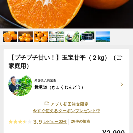
【プチプチ甘い！】玉宝甘平（２kg）（ご
家庭用）
愛媛県八幡浜市
極尽道（きょくじんどう）
アプリ初回注文限定
今すぐ使えるクーポンプレゼント中
3.9
26件の投稿
レビュー 22件
¥
2,900