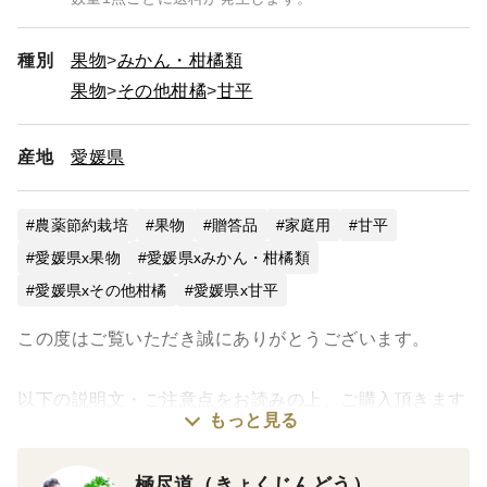
種別
果物
みかん・柑橘類
果物
その他柑橘
甘平
産地
愛媛県
農薬節約栽培
果物
贈答品
家庭用
甘平
愛媛県x果物
愛媛県xみかん・柑橘類
愛媛県xその他柑橘
愛媛県x甘平
この度はご覧いただき誠にありがとうございます。
以下の説明文・ご注意点をお読みの上、ご購入頂きます
もっと見る
よう宜しくお願い致します。
極尽道（きょくじんどう）