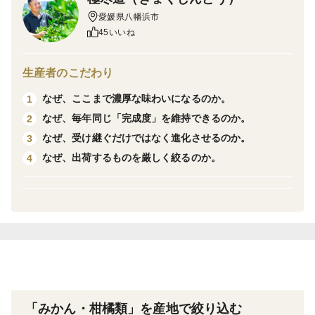
【三つの太陽に照らされて】
愛媛県八幡浜市
愛媛のみかんは太陽と海、そして、石垣からの反射熱、
45いいね
これを三つの太陽と呼んでいます。様々な方向から光を
浴びたみかんの樹は、糖のある美味しいみかんができる
生産者のこだわり
のです。また、ミネラルを含んだ潮風をいっぱいに浴び
なぜ、ここまで濃厚な味わいになるのか。
1
て育っています。
なぜ、毎年同じ「完成度」を維持できるのか。
2
なぜ、受け継ぐだけではなく進化させるのか。
3
真面目にそして謙虚に最高のみかんを極め尽くす。
なぜ、出荷するものを厳しく絞るのか。
4
本当に美味しいみかんを味わっていただきたい。
美味しいみかんを徹底的に追求し、努力を惜しまず極め
尽くす。それが「極尽道」の使命です。
【職人技】
冬場に採れるみかんを育てるためにやるべきことは多岐
に渡ります。良質な土づくりから始まり、良質な木を作
「みかん・柑橘類」を産地で絞り込む