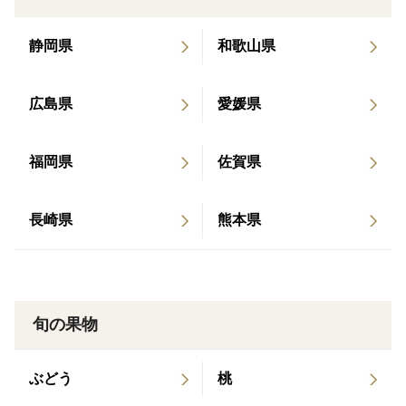
り、最高のみかんをつくります。
一年をかけて様々な気候に左右されながらも、お客さま
静岡県
和歌山県
に「変わらぬ美味しいみかんを届ける」極め尽くされた
職人技です。
広島県
愛媛県
【「温故知新」 ・・・故きを温ねて新しきを知る】
私たちは先代・先々代から受け継がれてきた「技術」
福岡県
佐賀県
「土地」「みかんの木」を大切にし、日々変わりゆく
「気候」や「より良い技術」を取り入れ、日々進化して
長崎県
熊本県
いきます。
・薄皮でジューシーな果肉がたっぷり詰まっているのが
特徴です。
旬の果物
・西之香とぽんかんの掛け合わせでできた品種。ジュー
ぶどう
桃
シーな果汁は西之香、甘みの強さはぽんかんからそれぞ