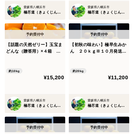
愛媛県八幡浜市
愛媛県八幡浜市
極尽道（きょくじんどう）
極尽道（きょくじんどう）
【話題の天然ゼリー】玉宝ま
【初秋の味わい】極早生みか
どんな（贈答用）×４箱 ※
ん ２０ｋｇ※１０月発送開
１１月下旬発送開始
始
約10kg
約20kg
¥15,200
¥11,200
愛媛県八幡浜市
愛媛県八幡浜市
極尽道（きょくじんどう）
極尽道（きょくじんどう）