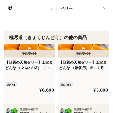
れ引き継いでいます。糖度が高く、プチプチとした食感
が楽しめます。
梨
ベリー
３つの「極」
１. 味の極
極尽道（きょくじんどう）の他の商品
２. 鮮度の極
３. 安心・安全の極
上記の「極」を目指し栽培された当農園のオリジナルブ
【話題の天然ゼリー】玉宝ま
【話題の天然ゼリー】玉宝ま
ランドとなります。
どんな （２㎏×２箱）（ご家
どんな （贈答用）※１１月下
庭用）※１１月下旬発送開始
旬発送開始
【サイズ】
約4kg
約2.5kg
M〜3L 玉混合
¥6,600
¥3,800
およそ10個程になるかと思いますが、大きさにばらつき
がある為、小さめのものが多めですと20個程入ります
愛媛県八幡浜市
愛媛県八幡浜市