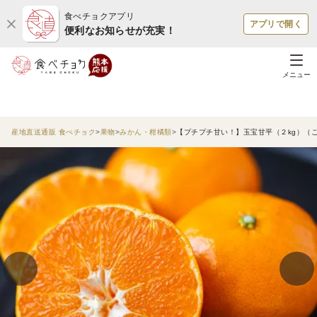
食べチョクアプリ
アプリで開く
便利なお知らせが充実！
メニュー
産地直送通販 食べチョク
果物
みかん・柑橘類
【プチプチ甘い！】玉宝甘平（２kg）（