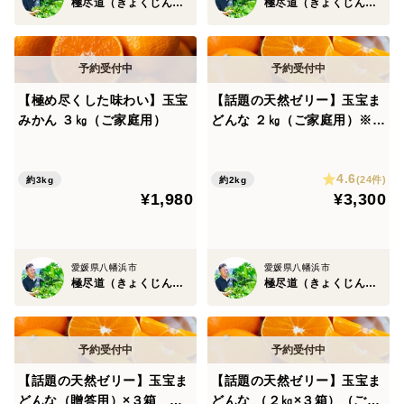
し、大きめのものが多めですと6個程となり、大きさに
極尽道（きょくじんどう）
極尽道（きょくじんどう）
よって結構個数が変わってきてしまいます。
平均的には10個〜15個程になるかと思います。
【極め尽くした味わい】玉宝
【話題の天然ゼリー】玉宝ま
※容量は箱込みの重さとなり目安です。
みかん ３㎏（ご家庭用）
どんな ２㎏（ご家庭用）※１
１月下旬発送開始
※「ご家庭用」となります。
4.6
見た目に多少キズや着色ムラがある場合がございます。
(24件)
約3kg
約2kg
¥1,980
¥3,300
どうか宜しくお願い致します。
愛媛県八幡浜市
愛媛県八幡浜市
農薬節約率50％
極尽道（きょくじんどう）
極尽道（きょくじんどう）
【話題の天然ゼリー】玉宝ま
【話題の天然ゼリー】玉宝ま
どんな（贈答用）×３箱 ※
どんな （２㎏×３箱）（ご家