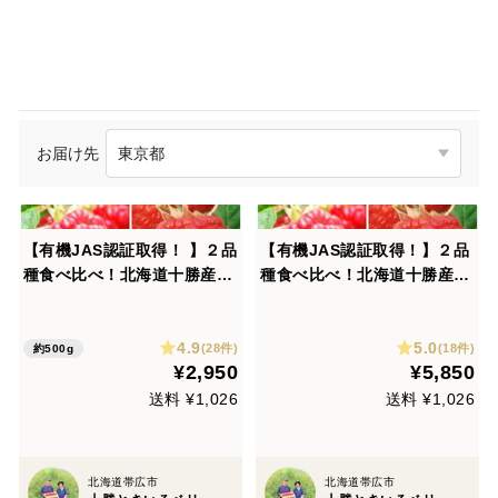
お届け先
【有機JAS認証取得！ 】２品
【有機JAS認証取得！】２品
種食べ比べ！北海道十勝産冷
種食べ比べ！北海道十勝産冷
凍ラズベリー（お勧め品種25
凍ラズベリー（お勧め品種50
0gずつ2品種）［計500g］
0gずつ2品種）［計1kg］
4.9
5.0
(28件)
(18件)
約500g
¥2,950
¥5,850
送料 ¥1,026
送料 ¥1,026
北海道帯広市
北海道帯広市