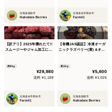
北海道函館市
北海道余市郡余市
Hakodate Berries
Farm41
【訳アリ】2025年獲れたて!!
【有機JAS認証】冷凍オーガ
スムージーやジャム加工に！
ニックラズベリー(黄) &オー
北海道産ラズベリー800g×10
ガニックブラックベリー 各5
00g×1袋 1kgセット
約8kg
約1kg
¥29,980
¥5,600
送料 ¥1,188
送料 ¥1,026
北海道余市郡余市
北海道函館市
Farm41
Hakodate Berries