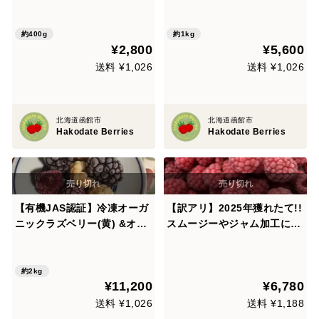
リー 100g×４パック
ガニックブラックベリー 各5
00g×1袋 1kgセット
約400g
約1kg
¥2,800
¥5,600
送料 ¥1,026
送料 ¥1,026
北海道函館市
北海道函館市
Hakodate Berries
Hakodate Berries
【有機JAS認証】冷凍オーガ
【訳アリ】2025年獲れたて!!
ニックラズベリー(黄) &オー
スムージーやジャム加工に！
ガニックブラックベリー 各5
北海道産ラズベリー800g×2
00g×2袋 2kgセット
約2kg
¥11,200
¥6,780
送料 ¥1,026
送料 ¥1,188