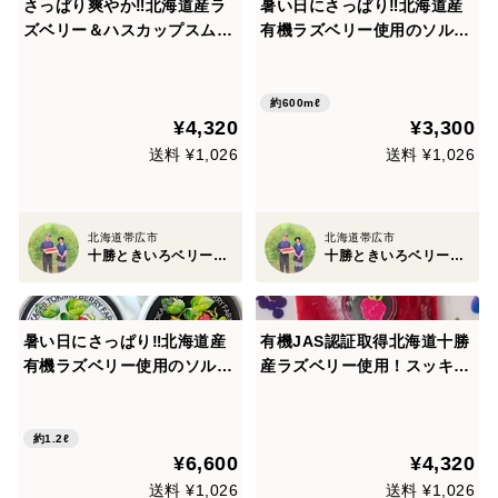
さっぱり爽やか‼北海道産ラ
暑い日にさっぱり‼北海道産
ズベリー＆ハスカップスムー
有機ラズベリー使用のソルベ
ジーセット（100g各5パッ
＆ミルクアイスセット（100
ク）
mlカップ各3個）
約600mℓ
¥4,320
¥3,300
送料 ¥1,026
送料 ¥1,026
北海道帯広市
北海道帯広市
十勝ときいろベリーファーム
十勝ときいろベリーファーム
暑い日にさっぱり‼北海道産
有機JAS認証取得北海道十勝
有機ラズベリー使用のソルベ
産ラズベリー使用！スッキリ
＆ミルクアイスセット（100
爽快‼北海道産ラズベリース
mlカップ各6個）
ムージー（100g×10パック）
約1.2ℓ
¥6,600
¥4,320
送料 ¥1,026
送料 ¥1,026