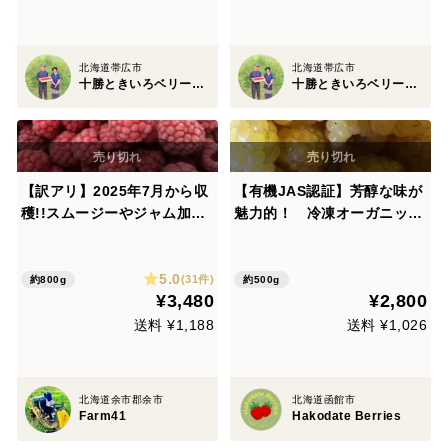
北海道帯広市
北海道帯広市
十勝ときいろベリーファーム
十勝ときいろベリーファーム
【訳アリ】2025年7月から収
【有機JAS認証】芳醇な味が
穫!!スムージーやジャム加工
魅力的！ 冷凍オーガニック
に！北海道産ラズベリー800
ゴールデンラズベリー500g
g【農薬不使用】
5.0
(31件)
約800g
約500g
¥3,480
¥2,800
送料 ¥1,188
送料 ¥1,026
北海道余市郡余市
北海道函館市
Farm41
Hakodate Berries