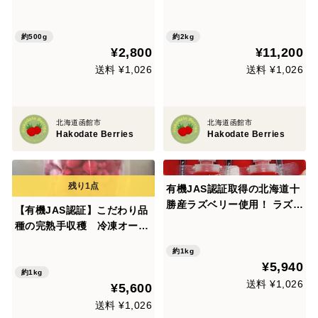
ニックラズベリー(赤） 500g
ガニックブラックベリー 各5
00g×2袋 2kgセット
約500g
約2kg
¥2,800
¥11,200
送料 ¥1,026
送料 ¥1,026
北海道函館市
北海道函館市
Hakodate Berries
Hakodate Berries
有機JAS認証取得の北海道十
勝産ラズベリー使用！ ラズベ
【有機JAS認証】こだわり品
リーピューレ100g×10パック
種の完熟手収穫 冷凍オーガ
ニックラズベリー(赤） 500g
約1kg
×2袋
¥5,940
約1kg
送料 ¥1,026
¥5,600
送料 ¥1,026