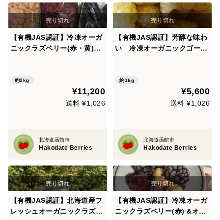
【有機JAS認証】冷凍オーガ
【有機JAS認証】芳醇な味わ
ニックラズベリー(赤・黄)各
い 冷凍オーガニックゴール
500g &オーガニックブラッ
デンラズベリー 500g×2袋
クベリー 1kg 合計2kgセッ
ト
約2kg
約1kg
¥11,200
¥5,600
送料 ¥1,026
送料 ¥1,026
北海道函館市
北海道函館市
Hakodate Berries
Hakodate Berries
【有機JAS認証】北海道産フ
【有機JAS認証】冷凍オーガ
レッシュオーガニックラズベ
ニックラズベリー(赤) &オー