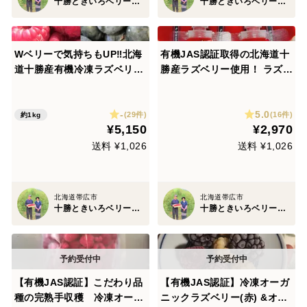
十勝ときいろベリーファーム
十勝ときいろベリーファーム
Wベリーで気持ちもUP‼北海
有機JAS認証取得の北海道十
道十勝産有機冷凍ラズベリー
勝産ラズベリー使用！ ラズベ
＆ブルーベリーセット［各50
リーピューレ100g×5パック
0g］
-
5.0
(29件)
(16件)
約1kg
¥5,150
¥2,970
送料 ¥1,026
送料 ¥1,026
北海道帯広市
北海道帯広市
十勝ときいろベリーファーム
十勝ときいろベリーファーム
【有機JAS認証】こだわり品
【有機JAS認証】冷凍オーガ
種の完熟手収穫 冷凍オーガ
ニックラズベリー(赤) &オー