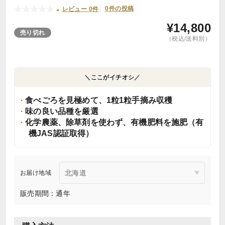
-
0件の投稿
レビュー 0件
¥
14,800
売り切れ
（税込/送料別）
＼ここがイチオシ／
食べごろを見極めて、1粒1粒手摘み収穫
味の良い品種を厳選
化学農薬、除草剤を使わず、有機肥料を施肥（有
機JAS認証取得）
お届け地域
販売期間：通年