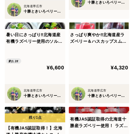
十勝ときいろベリーファーム
北海道帯広市
十勝ときいろベリーファーム
暑い日にさっぱり‼北海道産
さっぱり爽やか‼北海道産ラ
有機ラズベリー使用のソルベ
ズベリー＆ハスカップスムー
＆ミルクアイスセット（100
ジーセット（100g各5パッ
mlカップ各6個）
ク）
約1.2ℓ
¥6,600
¥4,320
北海道帯広市
北海道帯広市
十勝ときいろベリーファーム
十勝ときいろベリーファーム
有機JAS認証取得の北海道十
勝産ラズベリー使用！ ラズベ
【有機JAS認証取得！】北海
リーピューレ100g×5パック