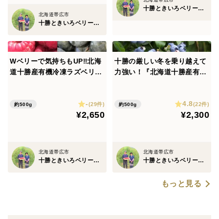
十勝ときいろベリーファーム
北海道帯広市
十勝ときいろベリーファーム
Wベリーで気持ちもUP‼北海
十勝の厳しい冬を乗り越えて
道十勝産有機冷凍ラズベリー
力強い！『北海道十勝産有機
＆ブルーベリーセット［各25
冷凍ブルーベリー』【サイズ
0g］
混】（500g）
-
4.8
(29件)
(22件)
約500g
約500g
¥2,650
¥2,300
北海道帯広市
北海道帯広市
十勝ときいろベリーファーム
十勝ときいろベリーファーム
もっと見る