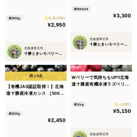
いが特徴。
mlカップ各3個）
凍ラズベリー（お勧め品種25
冷凍保存しているため、色や風味が落ちることなく、生
約600mℓ
0gずつ2品種）［計500g］
¥3,300
4.9
の状態とほとんど変わらないおいしさをお楽しみいただ
(28件)
約500g
¥2,950
けます。
バターやクリームチーズにのせて、パンケーキやヨーグ
北海道帯広市
ルトにトッピングしてもおいしいですよ。
十勝ときいろベリーファーム
北海道帯広市
十勝ときいろベリーファーム
北海道の美しい自然と太陽の光の下で育まれた、この味
わいをぜひご堪能ください。
Wベリーで気持ちもUP‼北海
道十勝産有機冷凍ラズベリー
【有機JAS認証取得！】北海
珍しい国産のラズベリーを、是非、お召し上がりくださ
＆ブルーベリーセット［各50
道十勝産冷凍カシス ［500
い。
0g］
g］
-
(29件)
約1kg
¥5,150
約500g
¥2,450
北海道帯広市