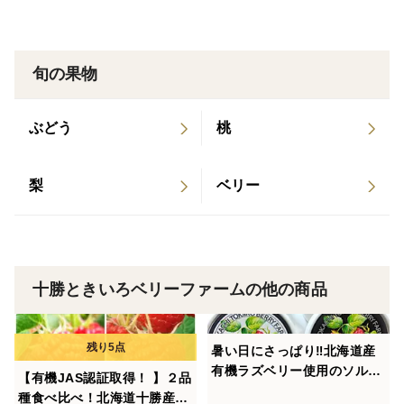
⑦食べ比べできるよう、品種ごとに冷凍保管
ラズベリーはビタミンC・ビタミンEなどのビタミン
旬の果物
類、カリウムやマグネシウム・鉄分などのミネラル類を
幅広く含有し、エラグ酸やアントシアニンなどのポリ
ぶどう
桃
フェノールも豊富に含まれています。
美味しい品種にこだわり、しているので、輸入物とは比
梨
ベリー
較にならないほど香り高いです。
確かな品質とおいしさをお届けするため、手間ひまを惜
しみません。
十勝ときいろベリーファームの他の商品
冷凍した状態でお届けするので、いつでもおいしいラズ
暑い日にさっぱり‼北海道産
ベリーが手軽に食べられます。
有機ラズベリー使用のソルベ
【有機JAS認証取得！ 】２品
そんなこのラズベリーは、果汁たっぷりで香り高い味わ
＆ミルクアイスセット（100
種食べ比べ！北海道十勝産冷