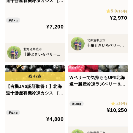
道十勝産有機冷凍カシス ［1.
5kg］
5.0
(16件)
¥2,970
約1kg
¥7,200
北海道帯広市
十勝ときいろベリーファーム
北海道帯広市
十勝ときいろベリーファーム
Wベリーで気持ちもUP‼北海
道十勝産冷凍ラズベリー＆ブ
【有機JAS認証取得！】北海
ルーベリーセット［各1kg］
道十勝産有機冷凍カシス ［1
kg］
-
(29件)
約2kg
¥10,250
約1kg
¥4,800
北海道帯広市