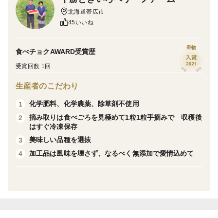
味、香りはホールとほぼ同様です。
北海道帯広市
ジャムやソース、スムージーなどの形の関係ない加工
45いいね
品にご利用下さい。
果物
食べチョクAWARD受賞歴
ときいろラズベリーは、以下のように様々な作業によ
受賞回数 1回
り、販売されております。
生産者のこだわり
①越冬は雪の中になるよう、枝を1本1本伏せ、春に1本
化学肥料、化学農薬、除草剤不使用
1
1本、立ち上げる
摘み取りは食べごろを見極めて1粒1粒手摘みで 収穫後
2
②太い枝を残し、細い枝は鎌で剪定
はすぐ冷凍保存
③有機肥料を施し、微生物が活きている土壌で育成
美味しい品種を選抜
3
④湿気ですぐに傷んでしまう為、収穫時は雨除けビニー
加工品は風味を壊さず、なるべく無添加で愛情込めて
4
ルをかけて、実を保護
⑤熟したころに1粒1粒、手で収穫
⑥『ヌートカ』や『セプテンバー』など、ほかの農園で
は見られない美味しい希少品種を厳選