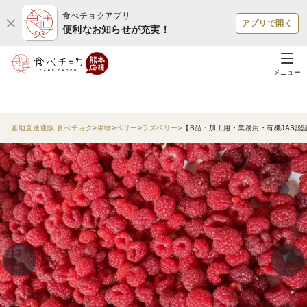
食べチョクアプリ
アプリで開く
便利なお知らせが充実！
メニュー
産地直送通販 食べチョク
果物
ベリー
ラズベリー
【B品・加工用・業務用・有機JAS認