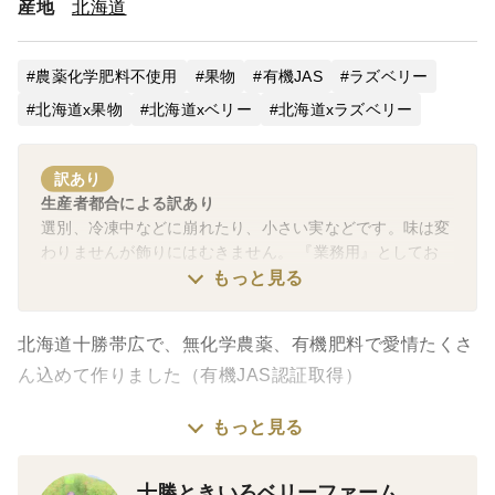
産地
北海道
農薬化学肥料不使用
果物
有機JAS
ラズベリー
北海道x果物
北海道xベリー
北海道xラズベリー
訳あり
生産者都合による訳あり
選別、冷凍中などに崩れたり、小さい実などです。味は変
わりませんが飾りにはむきません。 『業務用』としてお
りますが一般の方も購入可能です。
もっと見る
北海道十勝帯広で、無化学農薬、有機肥料で愛情たくさ
ん込めて作りました（有機JAS認証取得）
もっと見る
※小さい実やくずれた実も入っている為、お買い得で
す。
十勝ときいろベリーファーム