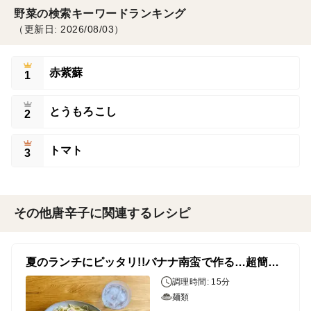
野菜の検索キーワードランキング
（更新日: 2026/08/03）
赤紫蘇
1
とうもろこし
2
トマト
3
その他唐辛子に関連するレシピ
夏のランチにピッタリ!!バナナ南蛮で作る…超簡単ペペロンチーノ
調理時間: 15分
麺類