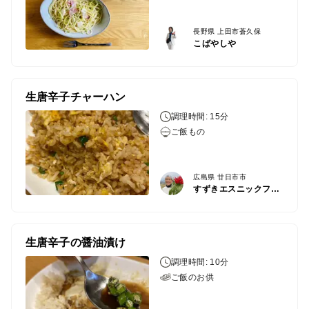
長野県 上田市蒼久保
こばやしや
生唐辛子チャーハン
調理時間: 15分
ご飯もの
広島県 廿日市市
すずきエスニックファーム
生唐辛子の醤油漬け
調理時間: 10分
ご飯のお供