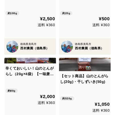
子】
約100g
約20g
¥2,500
¥500
送料 ¥360
送料 ¥360
徳島県美馬市
徳島県美馬市
西村農園（徳島県）
西村農園（徳島県）
辛くておいしい！山のとんが
らし（20g×4袋）【一味唐辛
【セット商品】山のとんがら
子】
し(20g)・干しずいき(50g)
約80g
¥2,000
約520g
送料 ¥360
¥1,050
送料 ¥360