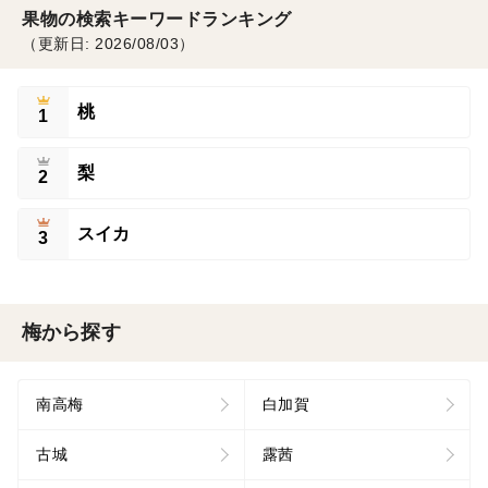
果物の検索キーワードランキング
（更新日: 2026/08/03）
桃
1
梨
2
スイカ
3
梅から探す
南高梅
白加賀
古城
露茜