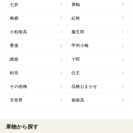
七折
青軸
梅郷
紅映
小粒南高
藤五郎
豊後
甲州小梅
織姫
十郎
剣先
白王
その他梅
品種おまかせ
月世界
姫南高
果物から探す