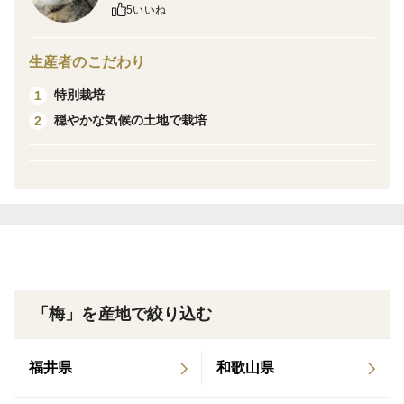
5いいね
梅専用選果機で大きさの出荷基準を基に選別しておりま
生産者のこだわり
す
特別栽培
1
穏やかな気候の土地で栽培
2
農薬はJA八戸の令和8年うめ・あんず病害虫防除暦に基
づいて適切に散布しました
肥料は自家水田から収穫した籾を精米時に出る米糠を利
用して有機肥料を使用しております
青梅希望の方は早めの購入をお勧めします
「梅」を産地で絞り込む
一部にキズ,斑点,サビなど入る場合がありますので,ご了
承ください
福井県
和歌山県
無地のダンボールに新聞紙を利用してバラ詰めします