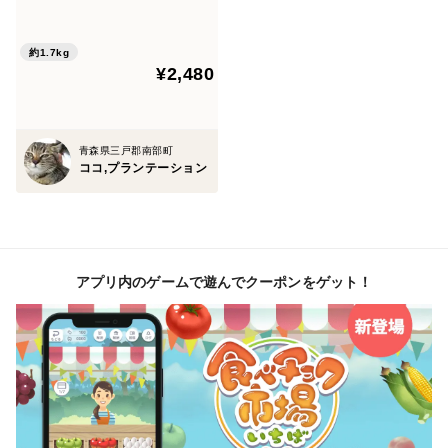
桃(夏かんろ) 7玉～ 総重量
虫防除暦に基づいて適切に散布しております
1.7kg前後 全般に小さめ
肥料は自家水田から収穫した籾を精米時に出る米糠を利
独自の方法で育てた桃農家生
約1.7kg
用して有機肥料を使用しております
¥2,480
産直送品
産地の特徴
青森県では、南部町や三戸町を中心に豊後梅が栽培され
青森県三戸郡南部町
ココ,プランテーション
ており、東北地方の冷涼な気候が梅の生育に適していま
す。青森産の豊後梅は全国的にも流通量が多く、梅干し
や梅酒用として利用されます
アプリ内のゲームで遊んでクーポンをゲット！
品種の特徴
豊後梅は、ウメとアンズの交配種であり、一般的な梅よ
りも枝が太く樹勢が強いのが特徴です。果実は大粒で果
肉が厚く、種が小さいため食べごたえがあります。果皮
は熟すと黄色からオレンジ色に色づき、香りも豊かです