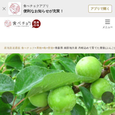
食べチョクアプリ
アプリで開く
便利なお知らせが充実！
メニュー
産地直送通販 食べチョク
果物
梅
豊後
青森県 南部地方産 丹精込めて育てた豊後(ぶんご)