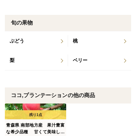
購入様には新鮮な梅を1日でも早く届けたいと思ってお
旬の果物
ります
ぶどう
桃
宜しくお願いします。
特徴...梅農家生産直送品
梨
ベリー
味
豊後梅の味は、酸味が少なく、果肉が厚く、種が小さい
ため、食用部位が多いのが特徴です。また、直径約
ココ,プランテーションの他の商品
5cm、重さ60gになる特大に大きな果実で、果肉が厚
く、酸味が少なく、食味が程よく良いとされています
栽培・生産のこだわり
青森県 南部地方産 果汁豊富
農薬は使用しますがJA八戸の令和8年うめ・あんず病害
な希少品種 甘くて美味しい