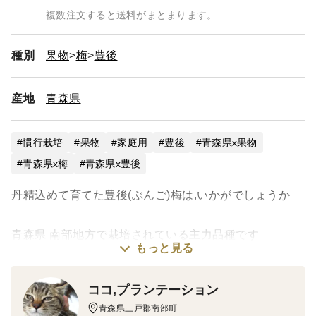
複数注文すると送料がまとまります。
種別
果物
梅
豊後
産地
青森県
慣行栽培
果物
家庭用
豊後
青森県x果物
青森県x梅
青森県x豊後
丹精込めて育てた豊後(ぶんご)梅は,いかがでしょうか
青森県 南部地方で栽培されている主力品種です
もっと見る
こちらの豊後梅は青梅で梅専用選果機で大きさを選別し
ココ,プランテーション
たLサイズ総重量4.5㎏になります
青森県三戸郡南部町
※総重量はダンボールの重さも含みます