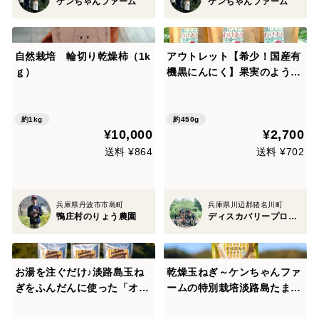
ケンちゃんファーム
ケンちゃんファーム
自然栽培 輪切り乾燥柿（1k
アウトレット【希少！国産有
ｇ）
機黒にんにく】果実のような
濃密な甘さ！150ｇ×3p
約1kg
約450g
¥10,000
¥2,700
送料 ¥864
送料 ¥702
兵庫県丹波市市島町
兵庫県川辺郡猪名川町
鴨庄村のりょう農園
ディスカバリープロジェクト
お湯を注ぐだけ♪淡路島玉ね
乾燥玉ねぎ～ケンちゃんファ
ぎをふんだんに使った「オニ
ームの特別栽培淡路島たまね
オンスープ（大容量パッ
ぎ使用
ク）」３個セット