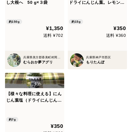
し大根へ 50 g×３袋
ドライにんじん葉。レモング
ラス入り（15g）
約150g
約15g
¥1,350
¥350
送料 ¥702
送料 ¥360
兵庫県美方郡香美町村岡区原
兵庫県神戸市西区
むらおか夢アグリ
もりたんぼ
【様々な料理に使える】にん
じん葉塩（ドライにんじん葉
と岩塩のみ7g）
約7g
¥350