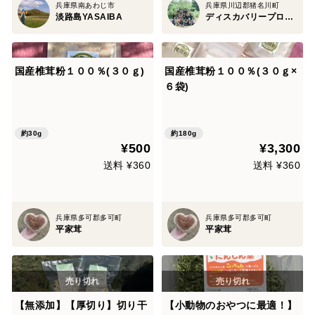
兵庫県南あわじ市
兵庫県川辺郡猪名川町
淡路島YASAIBA
ディスカバリープロジェクト
国産椎茸粉１００％(３０ｇ)
国産椎茸粉１００％(３０ｇ×
６袋)
約30g
約180g
¥500
¥3,300
送料 ¥360
送料 ¥360
兵庫県多可郡多可町
兵庫県多可郡多可町
平家茸
平家茸
【無添加】【厚切り】切り干
【小動物のおやつに最適！】