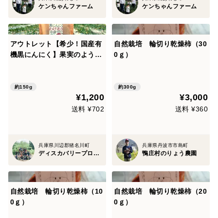
ケンちゃんファーム
ケンちゃんファーム
アウトレット【希少！国産有
自然栽培 輪切り乾燥柿（30
機黒にんにく】果実のような
0ｇ）
濃密な甘さ！ 150ｇ
約150g
約300g
¥1,200
¥3,000
送料 ¥702
送料 ¥360
兵庫県川辺郡猪名川町
兵庫県丹波市市島町
ディスカバリープロジェクト
鴨庄村のりょう農園
自然栽培 輪切り乾燥柿（10
自然栽培 輪切り乾燥柿（20
0ｇ）
0ｇ）