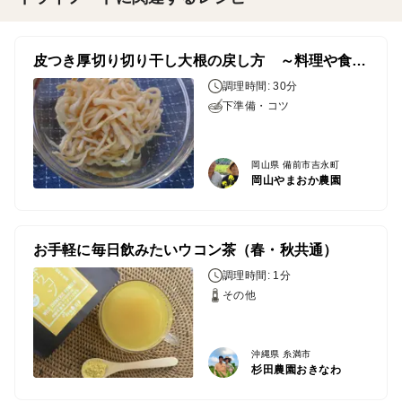
皮つき厚切り切り干し大根の戻し方 ～料理や食感等にあわせて～
調理時間: 30分
下準備・コツ
岡山県 備前市吉永町
岡山やまおか農園
お手軽に毎日飲みたいウコン茶（春・秋共通）
調理時間: 1分
その他
沖縄県 糸満市
杉田農園おきなわ