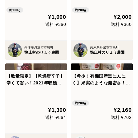
約100g
約200g
¥1,000
¥2,000
送料 ¥360
送料 ¥360
兵庫県丹波市市島町
兵庫県丹波市市島町
鴨庄村のりょう農園
鴨庄村のりょう農園
【数量限定】【乾燥唐辛子】
【希少！有機国産黒にんに
辛くて旨い！2021年収穫 1
く】果実のような濃密さ！10
袋（40g）
0g×２パック
約200g
¥1,300
¥2,160
送料 ¥864
送料 ¥702