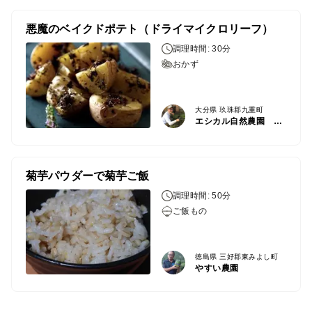
悪魔のベイクドポテト（ドライマイクロリーフ）
調理時間: 30分
おかず
大分県 玖珠郡九重町
エシカル自然農園 九重スマイルパーク
菊芋パウダーで菊芋ご飯
調理時間: 50分
ご飯もの
徳島県 三好郡東みよし町
やすい農園