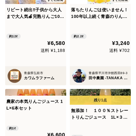
リピート続出‼️子供から大人
落ちたりんごは使いません！
まで大人気🍎完熟りんご10
100年以上続く青森のりんご
0%ジュース 12本入り
農家が作った無添加100％ス
トレート蜜星りんごジュース
☆180㎖瓶(12本入)大切な方
約12ℓ
約2.2ℓ
¥6,580
¥3,240
へのプレゼントにもおススメ
です♪
送料 ¥1,188
送料 ¥702
青森県弘前市
青森県平川市沖館西田89-3
カワムラファーム
田中農園 -TANAKA FARM since 1893-
農家の本気りんごジュース 1
L×6本セット
無添加！ １００％ストレー
トりんごジュース 1L×３本
入
約1ℓ
¥6,600