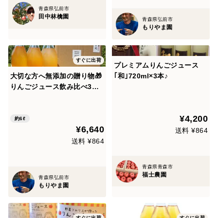
青森県弘前市
田中林檎園
青森県弘前市
もりやま園
すぐに出荷
プレミアムりんごジュース
大切な方へ無添加の贈り物🎁
｢和｣720ml×3本♪
りんごジュース飲み比べ3種
類6本セット🍎特別栽培りん
ご ふじ・王林・こうとく🍎品
¥4,200
種の違いを楽しむ♪【御中
約6ℓ
¥6,640
元】【夏ギフト】ひんやりギ
送料 ¥864
フト
送料 ¥864
青森県青森市
福士農園
青森県弘前市
もりやま園
すぐに出荷
すぐに出荷