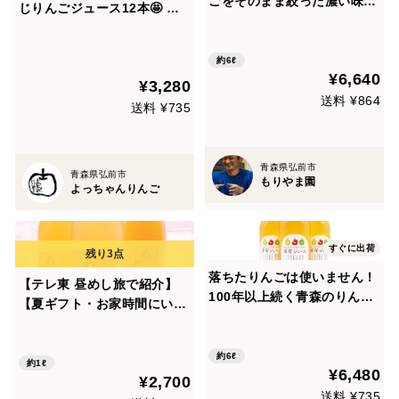
ごをそのまま絞った濃い味の
じりんごジュース12本🤩 無
ジュース🍎🍏ふじ・王林3本
添加ごっくん生搾り🥂🍎180
ずつ計6本セット ノンフィル
ml×12本
ター100%ストレート果汁
約6ℓ
¥6,640
お届け希望日・熨斗対応可能
¥3,280
✨
送料 ¥864
送料 ¥735
青森県弘前市
青森県弘前市
もりやま園
よっちゃんりんご
すぐに出荷
落ちたりんごは使いません！
【テレ東 昼めし旅で紹介】
100年以上続く青森のりんご
【夏ギフト・お家時間にいか
農家が作った無添加100％ス
がでしょうか??】 無添加り
トレート『蜜星りんごジュー
んごジュース『あどはだり』
ス』１リットル瓶×６本
約6ℓ
3本SET 【内熨斗対応可】
約1ℓ
¥6,480
¥2,700
送料 ¥735