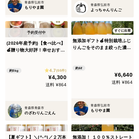
青森県弘前市
青森県弘前市
もりやま園
よっちゃんりんご
すぐに出荷
無添加ギフト🍎特別栽培ふじ
(2026年産予約)【食べ比べ】
りんごをそのまま絞った濃い
🍎贈り物大好評！幸せおすそ
味のジュース🍎6本入 ノンフ
分け5キロ箱🍎 ミックス 青森
ィルター100%ストレート果
りんご ギフト 商品ID16178
汁 お届け希望日・熨斗対応
約6ℓ
4.7
0 リンゴ 果物 フルーツ 歳暮
(66件)
約5kg
¥6,640
可能✨
¥4,300
ジュース 詰め合わせ
送料 ¥864
送料 ¥864
青森県弘前市
青森県青森市
もりやま園
のざわりんごえん
【夏ギフト】＼(^-^)／２万本
無添加！ １００％ストレート