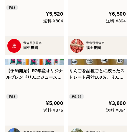
ごジュース『あどはだり』6
本SET 【内熨斗対応可】
約1ℓ
¥5,520
¥6,500
送料 ¥864
送料 ¥864
青森県弘前市
青森県青森市
田中農園
福士農園
【予約開始】R7年産オリジナ
りんごを品種ごとに絞ったス
ルブレンドりんごジュース！
トレート果汁100％。りんご
６本セット☆
ランドジュース 180ｍｌ×1
2本
約1ℓ
約2.2ℓ
¥5,000
¥3,800
送料 ¥876
送料 ¥864