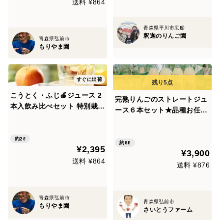
送料 ¥864
青森県平川市広船
釈迦のりんご園
青森県弘前市
もりやま園
すぐに出荷
こうとく・ふじ🍎ジュース 2
完熟りんごのストレートジュ
本入飲み比べセット 特別栽培
ース６本セット★品種お任せ
りんごのｽﾄﾚｰﾄ果汁100% 無
★「蜜絞り葉取らずサンふ
添加りんごジュース お届け希
じ・蜜絞り青りんごブレン
望日・熨斗対応可能✨【夏ギ
約2ℓ
ド・旬のりんごをギュッと絞
約6ℓ
¥2,395
フト】【御中元】におすすめ
¥3,900
ったオリジナルブレンド・甘
👍希少品種
送料 ¥864
酸っぱい紅玉ブレンド」
送料 ¥876
青森県弘前市
青森県弘前市
もりやま園
さいとうファーム