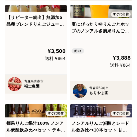
すぐに出荷
【リピーター続出】無添加5
品種ブレンドりんごジュース
夏にぴったり🌞りんごとホッ
3本セット(青森県産)♪
プのノンアル🍏摘果りんごに
新しい命を🥂テキカカアップ
ルソーダ ホップド6本入🥂砂
¥3,500
糖・香料・保存料無添加 お届
約2ℓ
¥3,888
け日時指定可 ギフトに自分
送料 ¥864
へのご褒美に🎁【夏ギフト】
送料 ¥864
青森県青森市
福士農園
青森県弘前市
もりやま園
すぐに出荷
すぐに出荷
摘果りんご果汁100% ノンア
ノンアルりんご炭酸とシード
ル炭酸飲み比べセット テキカ
ル飲み比べ10本セット 甘く
カアップルソーダ&ホップド
ないドライな味わい🍺 ギフト