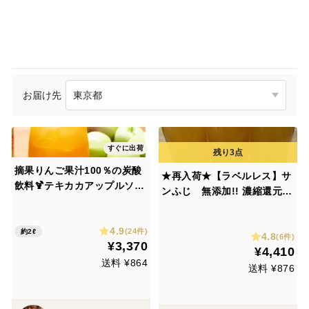
お届け先
すぐに出荷
摘果りんご果汁100％の炭酸
★再入荷★【ラベルレス】サ
飲料🍹テキカカアップルソー
ンふじ 無添加!! 濃縮還元で
ダ 6本入 砂糖不使用・無添
はない生搾り 青森県産100％
加・ノンアルコール 御中
ストレート 家庭消費 業務用
4.9
元、御祝や御礼 【夏ギフト】
(24件)
約2ℓ
4.8
【ラベル・箱を低コストへ抑
(6件)
¥3,370
¥4,410
えたお値段】無添加1ℓ×6本
送料 ¥864
送料 ¥876