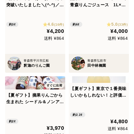
突破いたしました＼(^-^)／
青森りんごジュース 1L×６
完全無添加✨完熟りんご３品
本入
種ブレンド 「百年の想い 」1
4.6
5.0
リットル 3本
(16件)
(33件)
約3ℓ
約6ℓ
¥4,200
¥4,000
送料 ¥864
送料 ¥864
青森県平川市広船
青森県弘前市
釈迦のりんご園
田中林檎園
すぐに出荷
【夏ギフト】東京で１番美味
【夏ギフト】摘果りんごから
しいかもしれない！と評価し
生まれた シードル＆ノンアル
ていただきました✨贅沢５品
6本セット｜受賞シードル入
種ブレンドりんごジュース
り テキカカシードル＆テキ
「百年の想い」 720ml 3本セ
約2.2ℓ
¥4,800
カカアップルソーダ
ット
約2ℓ
¥3,970
送料 ¥864