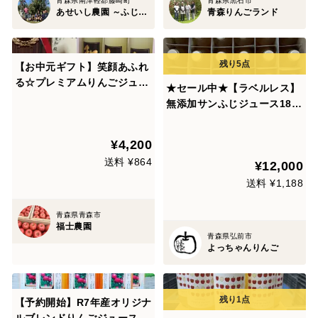
青森県南津軽郡藤崎町
青森県黒石市
あせいし農園 ～ふじりんごの故郷～
青森りんごランド
【お中元ギフト】笑顔あふれ
る☆プレミアムりんごジュー
★セール中★【ラベルレス】
ス｢和｣720ml×3本
無添加サンふじジュース180
ml×60本🤩ごっくん生搾り🥂
🍎業務用 家庭用
¥4,200
送料 ¥864
¥12,000
送料 ¥1,188
青森県青森市
福士農園
青森県弘前市
よっちゃんりんご
【予約開始】R7年産オリジナ