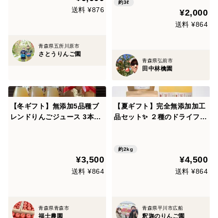
約3ℓ
送料 ¥876
¥2,000
送料 ¥864
青森県五所川原市
さとうりんご園
青森県弘前市
田中林檎園
【冬ギフト】無添加5品種ブ
【夏ギフト】完全無添加加工
レンドりんごジュース 3本セ
品セット✨ ２種のドライフル
ット(青森県産)★
ーツ各２袋 ３品種ブレンドジ
ュース２本
約2kg
¥3,500
¥4,500
送料 ¥864
送料 ¥864
青森県青森市
青森県平川市広船
福士農園
釈迦のりんご園