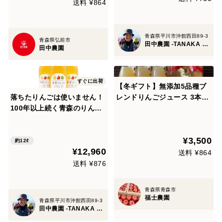
送料 ¥864
青森県平川市沖館西田89-3
青森県弘前市
田中農園 -TANAKA FARM since 1893-
田中農園
すぐに出荷
【冬ギフト】無添加5品種ブ
落ちたりんごは使いません！
レンドりんごジュース 3本セ
100年以上続く青森のりんご
ット(青森県産)★
農家が作った無添加100％ス
トレート『蜜星りんごジュー
¥3,500
ス』１リットル瓶×１２本
約12ℓ
¥12,960
送料 ¥864
送料 ¥876
青森県青森市
福士農園
青森県平川市沖館西田89-3
田中農園 -TANAKA FARM since 1893-