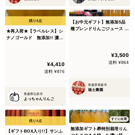
【お中元ギフト】無添加5品
種ブレンドりんごジュース 3
★再入荷★【ラベルレス】シ
本セット(青森県産)★
ナノゴールド 無添加!! 濃縮
還元ではない生搾り 青森県産
100％ ストレート 家庭消費
¥3,500
業務用【ラベル・箱を低コス
送料 ¥864
¥4,410
トへ抑えたお値段】無添加1ℓ
×6本
送料 ¥876
青森県青森市
福士農園
青森県弘前市
よっちゃんりんご
すぐに出荷
無添加ギフト🎁特別栽培りん
【ギフトBOX入り!!】サンふ