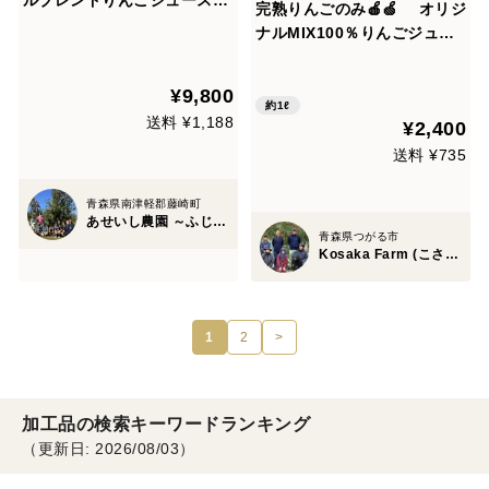
ルブレンドりんごジュース！
完熟りんごのみ🍎🍏 オリジ
得々12本セット☆
ナルMIX100％りんごジュー
ス🍎🍏 深みのある豊かな味🍎
🍏 3本セット
¥9,800
約1ℓ
送料 ¥1,188
¥2,400
送料 ¥735
青森県南津軽郡藤崎町
あせいし農園 ～ふじりんごの故郷～
青森県つがる市
Kosaka Farm (こさかファーム)
1
2
>
加工品の検索キーワードランキング
（更新日: 2026/08/03）