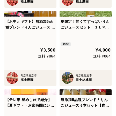
福士農園
福士農園
【お中元ギフト】無添加5品
夏限定！甘くてすっぱいりん
種ブレンドりんごジュース 3
ごジュースセット １Ｌ✕６
本セット(青森県産)★
本
約6ℓ
¥3,500
¥4,000
送料 ¥864
送料 ¥864
青森県青森市
青森県弘前市
福士農園
田中林檎園
【テレ東 昼めし旅で紹介】
無添加5品種ブレンド＊りん
【夏ギフト・お家時間にいか
ごジュース 6本セット【青森
がでしょうか??】無添加りん
県産】