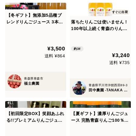
すぐに出荷
【冬ギフト】無添加5品種ブ
レンドりんごジュース 3本セ
落ちたりんごは使いません！
ット(青森県産)★
100年以上続く青森のりんご
農家が作った無添加100％ス
トレート『蜜星りんごジュー
¥3,500
ス』１リットル瓶×３本
約3ℓ
¥3,240
送料 ¥864
送料 ¥735
青森県青森市
福士農園
青森県平川市沖館西田89-3
田中農園 -TANAKA FARM since 1893-
【初回限定BOX】笑顔あふれ
【夏ギフト】濃厚りんごジュ
る!!プレミアムりんごジュー
ース 完熟青森りんご100％
ス｢和｣720ml×3本
『しぼってそのまんま』（1
Ｌ×6本入）