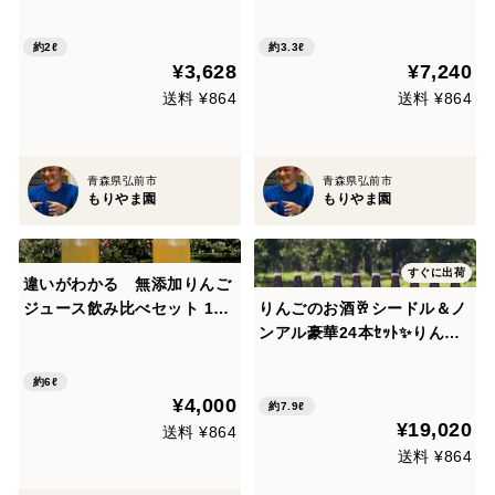
各3本計6本セット 甘味料・
にもおすすめ🎁【夏ギフト】
香料・保存料不使用で体にう
約2ℓ
約3.3ℓ
¥3,628
¥7,240
れしい超さわやか炭酸ドリン
ク🍹お食事にも合う！！【夏
送料 ¥864
送料 ¥864
ギフト】
青森県弘前市
青森県弘前市
もりやま園
もりやま園
すぐに出荷
違いがわかる 無添加りんご
ジュース飲み比べセット 100
りんごのお酒🥂シードル＆ノ
0ｍｌ×６本
ンアル豪華24本ｾｯﾄ✨りんご
園が造るクラフトシードルと
大人のアップルソーダ全10種
約6ℓ
¥4,000
類飲み比べ 【夏ギフト】おも
約7.9ℓ
¥19,020
てなし 晩酌 家飲み ホームパ
送料 ¥864
ーティやBBQにもおすすめ👍
送料 ¥864