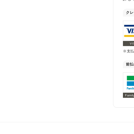
クレ
VI
※支
前払
Famil