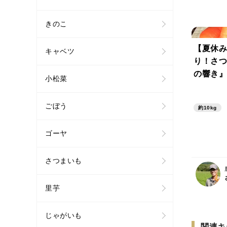
きのこ
【夏休み
キャベツ
り！さつ
の響き
小松菜
『銅』が
い 10
ごぼう
約10kg
わらかく
み クー
ゴーヤ
ュースや
格外
さつまいも
里芋
じゃがいも
関連キ