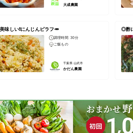
大成農園
美味しい❗️にんじんピラフ🥕
◎酢
調理時間: 30分
ご飯もの
千葉県 山武市
かだん農園