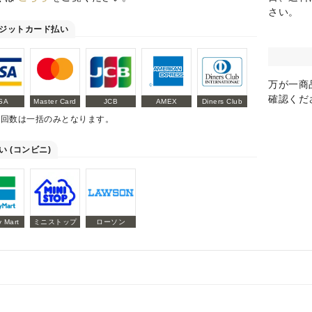
さい。
ジットカード払い
万が一商
確認くだ
SA
Master Card
JCB
AMEX
Diners Club
払回数は一括のみとなります。
い (コンビニ)
y Mart
ミニストップ
ローソン