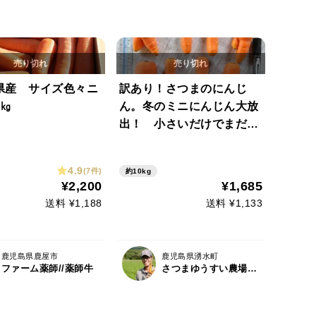
県産 サイズ色々ニ
訳あり！さつまのにんじ
6㎏
ん。冬のミニにんじん大放
出！ 小さいだけでまだま
だおいしい冬にんじんをお
求めやすく。 10ｋｇ 有
4.9
(7件)
約10kg
機JAS やわらかくほのか
¥2,200
¥1,685
な甘み ジュースやサラダ
送料 ¥1,188
送料 ¥1,133
にも！ 規格外
鹿児島県鹿屋市
鹿児島県湧水町
ファーム薬師//薬師牛
さつまゆうすい農場 そのやま農園