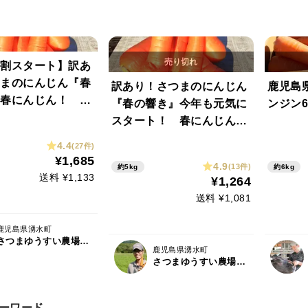
割スタート】訳あ
まのにんじん『春
訳あり！さつまのにんじん
鹿児島
』春にんじん！
『春の響き』今年も元気に
ンジン
豊富で体においし
スタート！ 春にんじん出
ｋｇ 有機JAS や
ました5ｋｇ箱！ 冷蔵庫
4.4
(27件)
すっきりした甘
に収まります！ 有機JAS
¥1,685
4.9
(13件)
約5kg
約6kg
ル便でお届け ジ
『銅』が豊富 ジュース
送料 ¥1,133
¥1,264
サラダにも！ 規
やサラダにも！ 規格外
送料 ¥1,081
画像は10ｋｇです
鹿児島県湧水町
さつまゆうすい農場 そのやま農園
鹿児島県湧水町
さつまゆうすい農場 そのやま農園
ーワード