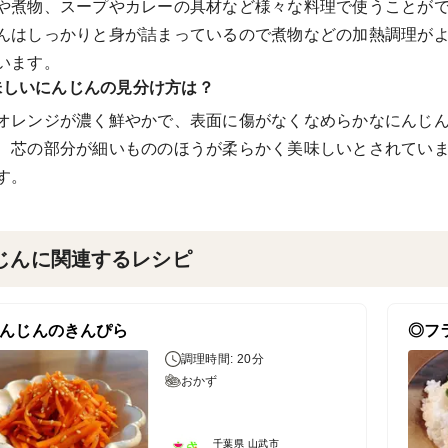
や煮物、スープやカレーの具材など様々な料理で使うことがで
んはしっかりと身が詰まっているので煮物などの加熱調理が
います。
味しいにんじんの見分け方は？
オレンジが濃く鮮やかで、表面に傷がなくなめらかなにんじ
、芯の部分が細いもののほうが柔らかく美味しいとされてい
す。
じんに関連するレシピ
んじんのきんぴら
◎フ
調理時間: 20分
おかず
千葉県 山武市