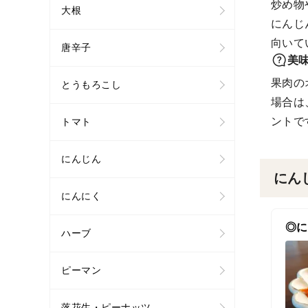
炒め物
大根
にんじ
向いて
唐辛子
美
果肉の
とうもろこし
場合は
ントで
トマト
にんじん
にん
にんにく
◎に
ハーブ
ピーマン
落花生・ピーナッツ