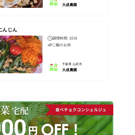
大成農園
にんじん
調理時間: 10分
ご飯のお供
千葉県 山武市
大成農園