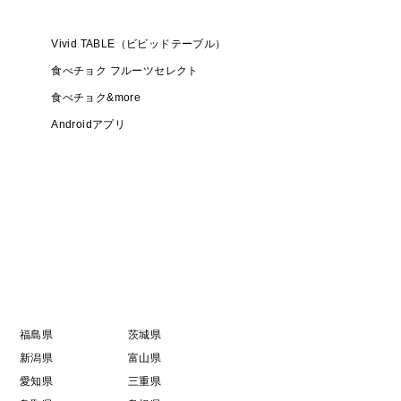
Vivid TABLE（ビビッドテーブル）
食べチョク フルーツセレクト
食べチョク&more
Androidアプリ
福島県
茨城県
新潟県
富山県
愛知県
三重県