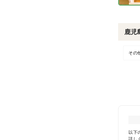
鹿児
その
以下
詳し