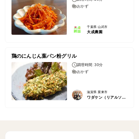
おかず
千葉県 山武市
大成農園
鶏のにんじん葉パン粉グリル
調理時間: 30分
おかず
滋賀県 栗東市
ワダケン（リアルソイルハウス）