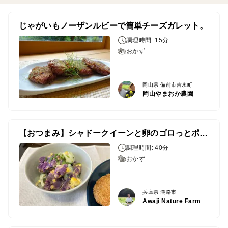
じゃがいもノーザンルビーで簡単チーズガレット。
調理時間: 15分
おかず
岡山県 備前市吉永町
岡山やまおか農園
【おつまみ】シャドークイーンと卵のゴロっとポテトサラダ
調理時間: 40分
おかず
兵庫県 淡路市
Awaji Nature Farm