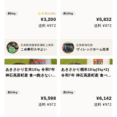
ーいお米
ランスが絶妙！
4.8
(54件)
約5kg
約10kg
¥3,200
¥5,832
送料 ¥972
送料 ¥972
広島県世羅郡世羅町上津田
広島県神石郡
こめ奉行☆やよい
ヴィレッジホーム光末
あきさかり玄米10㎏ 令和7年
あきさかり精米10㎏(5㎏×2)
神石高原町産 食べ飽きないあ
令和7年 神石高原町産 食べ飽
っさり食感！
きないあっさり食感！
約10kg
約10kg
¥5,598
¥6,142
送料 ¥972
送料 ¥972