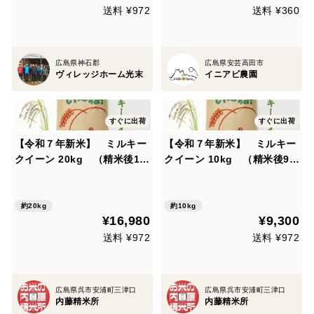
送料 ¥972
送料 ¥360
広島県神石郡
広島県安芸高田市
ヴィレッジホーム光末
イニアビ農園
すぐに出荷
すぐに出荷
【令和７年新米】 ミルキー
【令和７年新米】 ミルキー
クイーン 20kg （精米後18
クイーン 10kg （精米後9k
kg）
g）
約20kg
約10kg
¥16,980
¥9,300
送料 ¥972
送料 ¥972
広島県呉市安浦町三津口
広島県呉市安浦町三津口
内藤精米所
内藤精米所