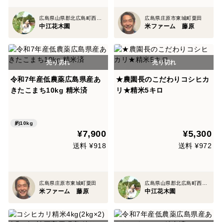
広島県山県郡北広島町西八幡原
広島県庄原市東城町粟田
中江花木園
米ファーム 藤原
令和7年産低農薬広島県産あ
★農園長のこだわりコシヒカ
きたこまち10kg 精米済
リ★精米5キロ
約10kg
¥7,900
¥5,300
送料 ¥918
送料 ¥972
広島県庄原市東城町粟田
広島県山県郡北広島町西八幡原
米ファーム 藤原
中江花木園