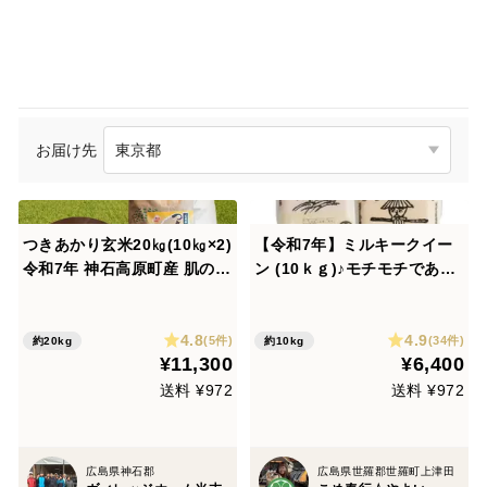
お届け先
つきあかり玄米20㎏(10㎏×2)
【令和7年】ミルキークイー
令和7年 神石高原町産 肌のう
ン (10ｋｇ)♪モチモチであま
るおいを保つ「グルコシルセ
ーいお米
ラミド」を豊富に含む美容
4.8
4.9
米！
(5件)
(34件)
約20kg
約10kg
¥11,300
¥6,400
送料 ¥972
送料 ¥972
広島県神石郡
広島県世羅郡世羅町上津田