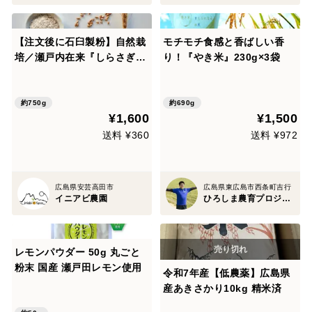
【注文後に石臼製粉】自然栽
モチモチ食感と香ばしい香
培／瀬戸内在来『しらさぎ小
り！『やき米』230g×3袋
麦』 全粒粉（750g）
約750g
約690g
¥1,600
¥1,500
送料 ¥360
送料 ¥972
広島県安芸高田市
広島県東広島市西条町吉行
イニアビ農園
ひろしま農育プロジェクト
レモンパウダー 50g 丸ごと
粉末 国産 瀬戸田レモン使用
令和7年産【低農薬】広島県
産あきさかり10kg 精米済