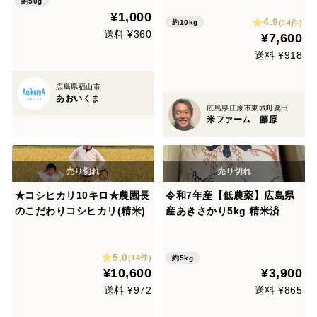
約50g
¥1,000
4.9
(14件)
約10kg
送料 ¥360
¥7,600
送料 ¥918
広島県福山市
あおいくま
広島県庄原市東城町粟田
米ファーム 藤原
★コシヒカリ10キロ★農園長
令和7年産【低農薬】広島県
のこだわりコシヒカリ(精米)
産あきさかり5kg 精米済
5.0
(14件)
約5kg
¥10,600
¥3,900
送料 ¥972
送料 ¥865