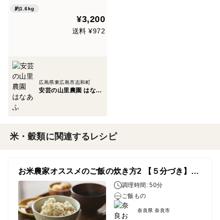
約1.6kg
¥3,200
送料 ¥972
広島県東広島市志和町
安芸の山里農園 はなあふ
米・穀類に関連するレシピ
お米農家オススメのご飯の炊き方2 【５分づき】のお米
調理時間: 50分
ご飯もの
奈良県 奈良市