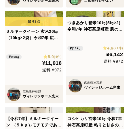
ヴィレッジホーム光末
こめ奉行☆やよい
つきあかり精米10㎏(5㎏×2)
令和7年 神石高原町産 肌のう
ミルキークイーン 玄米20㎏
るおいを保つ「グルコシルセ
（10kg×2袋）令和7年 広島
ラミド」を豊富に含む美容
県神石高原町産 もちもち食感
4.6
米！
(21件)
約10kg
がたまりません！
¥6,142
5.0
(4件)
約20kg
送料 ¥972
¥11,918
送料 ¥972
広島県神石郡
ヴィレッジホーム光末
広島県神石郡
ヴィレッジホーム光末
【令和7年】ミルキークイー
コシヒカリ玄米10㎏ 令和7年
ン (５ｋｇ)♪モチモチであま
神石高原町産 粘りと甘さのバ