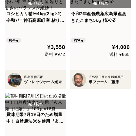
コシヒカリ精米4kg(2kg×2)
令和7年産低農薬広島県産あ
令和7年 神石高原町産 粘りと
きたこまち5kg 精米済
甘さのバランスが絶妙！
約4kg
約5kg
¥3,558
¥4,000
送料 ¥972
送料 ¥865
広島県神石郡
広島県庄原市東城町粟田
ヴィレッジホーム光末
米ファーム 藤原
賞味期限7月19日のため増量
中！自然農法米を使用『玄米
麺（細麺）』100ｇ×16袋！