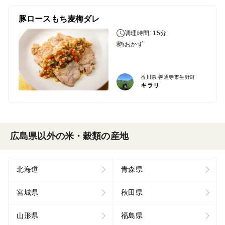
豚ロースもち麦梅ダレ
調理時間: 15分
おかず
香川県 善通寺市生野町
キラリ
広島県以外の米・穀類の産地
北海道
青森県
宮城県
秋田県
山形県
福島県