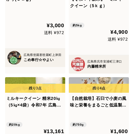
クイーン（5ｋｇ）
¥3,000
約5kg
¥4,900
送料 ¥972
送料 ¥972
広島県世羅郡世羅町上津田
こめ奉行☆やよい
広島県呉市安浦町三津口
内藤精米所
ミルキークイーン 精米20㎏
【自然栽培】石臼で小麦の風
（5㎏×4袋）令和7年 広島県
味と栄養をまるごと低温製
神石高原町産 もちもち食感が
粉：南部小麦の全粒粉（750
たまりません！
g）
約20kg
約750g
¥13,161
¥1,600