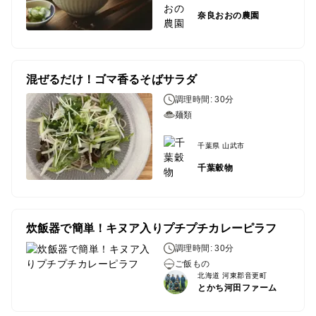
奈良おおの農園
混ぜるだけ！ゴマ香るそばサラダ
調理時間: 30分
麺類
千葉県 山武市
千葉穀物
炊飯器で簡単！キヌア入りプチプチカレーピラフ
調理時間: 30分
ご飯もの
北海道 河東郡音更町
とかち河田ファーム