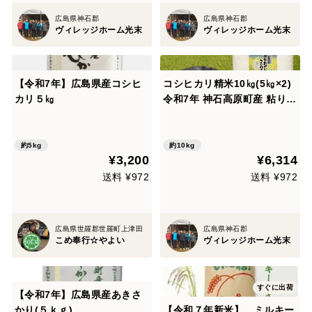
広島県神石郡
広島県神石郡
ヴィレッジホーム光末
ヴィレッジホーム光末
【令和7年】広島県産コシヒ
コシヒカリ精米10㎏(5㎏×2)
カリ５㎏
令和7年 神石高原町産 粘りと
甘さのバランスが絶妙！
約5kg
約10kg
¥3,200
¥6,314
送料 ¥972
送料 ¥972
広島県世羅郡世羅町上津田
広島県神石郡
こめ奉行☆やよい
ヴィレッジホーム光末
すぐに出荷
【令和7年】広島県産あきさ
かり(５ｋｇ)
【令和７年新米】 ミルキー