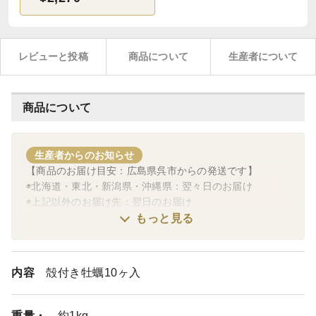
レビューと投稿
商品について
生産者について
商品について
生産者からのお知らせ
【商品のお届け目安：広島県呉市からの発送です】
◉北海道・東北・新潟県・沖縄県：翌々日のお届け
◉上記以外のお届け先：翌日のお届け
（時間指定によっては、翌々日のお届けとなる場合もあり
もっと見る
ます。）
例）関東地方・長野県・静岡県・宮崎県・鹿児島県宛ての
午前中指定：翌々日のお届け
内容
殻付き牡蠣10ヶ入
✅冬季は天候や物流の増加により、配送に遅延が生じるこ
とがあります。
ご了承のほど、よろしくお願い申し上げます。
重量・
約1kg