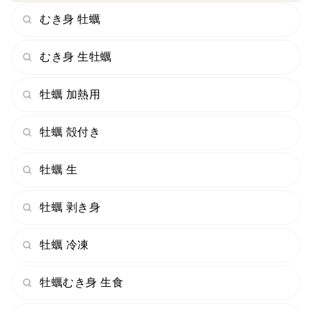
むき身 牡蠣
＜消費期限＞
発送日を含めて４日。
むき身 生牡蠣
例）4月１日発送の場合、4月4日まで。
✅乾燥すると身が痩せてくるので、
牡蠣 加熱用
消費期限内でも、お早めにお召し上がり下さい。
✅品質管理には十分注意しておりますが、生ものですの
牡蠣 殻付き
で、
体調のすぐれない方・お子様・高齢の方・特に胃腸の強
牡蠣 生
くない方は、
十分加熱してからお召し上がりください。
牡蠣 剥き身
牡蠣 冷凍
牡蠣むき身 生食