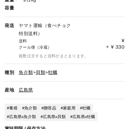
容量
【ご希望の商品をご用意いたします！】
商品一覧にないものでも、ご要望に応じてご用意いたしま
す。
発送
ヤマト運輸（食べチョク
むき身の組み合わせ、殻付きとむき身の組み合わせなど、
特別送料）
種類や数量は、ご自由に組み合わせできますので、
¥
送料
ご遠慮なくお申し付けください。
+
¥
330
クール便（冷蔵）
【複数の商品を1つの箱におまとめ（同梱）ご希望のお客
複数注文すると送料がまとまります。
様へ】
ご注文の前に、必ずお問い合わせをお願いいたします。
種別
魚介類
貝類
牡蠣
複数の商品を同梱した場合、箱代が1つになりますので少
しお安くなります！
商品ページを作成いたしますので、ご遠慮なくお問い合わ
産地
広島県
せください。
(そのままご注文いただくと、それぞれ箱入りの商品をひ
とくくりにしての
養殖
魚介類
贈答品
家庭用
牡蠣
発送となります。）
広島県x魚介類
広島県x貝類
広島県x牡蠣
賞味期限 / 保存方法