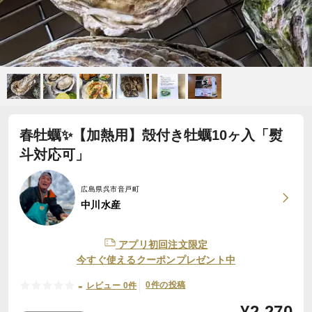
春牡蠣✨【加熱用】殻付き牡蠣10ヶ入「熨
斗対応可」
広島県呉市音戸町
中川水産
アプリ初回注文限定
今すぐ使えるクーポンプレゼント中
-
0件の投稿
レビュー 0件
¥
2,270