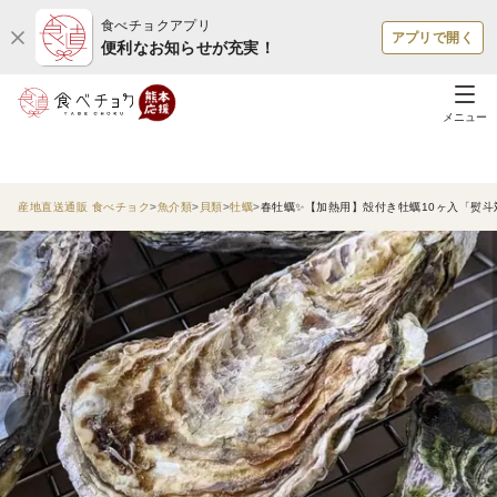
食べチョクアプリ
アプリで開く
便利なお知らせが充実！
メニュー
産地直送通販 食べチョク
魚介類
貝類
牡蠣
春牡蠣✨【加熱用】殻付き牡蠣10ヶ入「熨斗