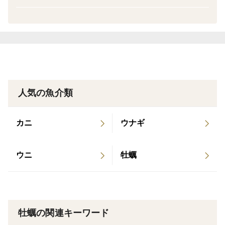
お皿に並べ、ラップをかけて電子レンジでチン！
（5個で約5～6分：写真⑤）
同封しておりますパンフレットの最初の方にも
載っておりますので、参考にしてみてください。
ーーーーーーーーーーーーーーーーーーーーー
牡蠣のうま味と味わいは、
グリコーゲンとアミノ酸の含有量で決まります。
人気の魚介類
その旬は冬だと誰もが考えていましたが、
驚くべき事実が・・・。
カニ
ウナギ
実は、おいしい牡蠣に欠かせない
グリコーゲンとアミノ酸を最も多く含むのは
ウニ
牡蠣
🌸春の牡蠣🌸だということが明らかになりました！
「海のミルク」とも言われる牡蠣。
亜鉛・タウリン・グリコーゲン・鉄分など栄養満点！
牡蠣の関連キーワード
中でも、亜鉛の含有量は食品の中でトップクラス🏆