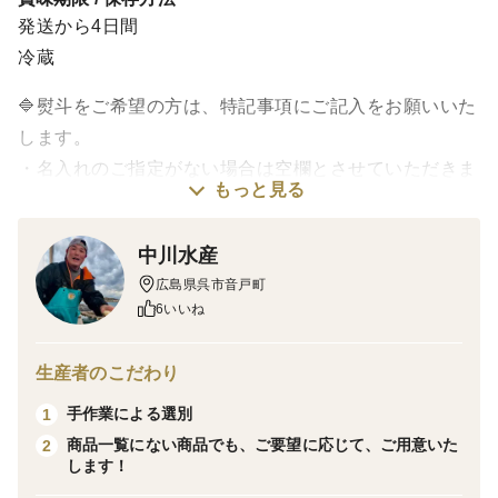
発送から4日間
冷蔵
🔷熨斗をご希望の方は、特記事項にご記入をお願いいた
します。
・名入れのご指定がない場合は空欄とさせていただきま
もっと見る
す。
・化粧箱に短冊型の熨斗と送り状を直接、貼付いたしま
中川水産
す。
広島県呉市音戸町
（写真⑥をご確認ください。）
6いいね
ーーーーーーーーーーーーーーーーーーーーー
☆☆焼き牡蠣・蒸し牡蠣に最適☆☆
生産者のこだわり
手作業による選別
1
【お召し上がり方🦪】
商品一覧にない商品でも、ご要望に応じて、ご用意いた
2
たわしなどでよく洗い、殻の深い方（丸い方）を下にし
します！
て、