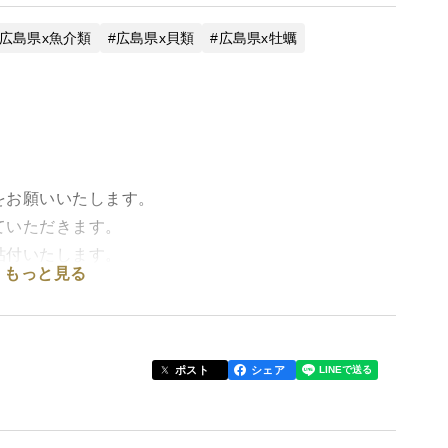
広島県x魚介類
広島県x貝類
広島県x牡蠣
をお願いいたします。
ていただきます。
貼付いたします。
もっと見る
ー
ポスト
シェア
方）を下にして、