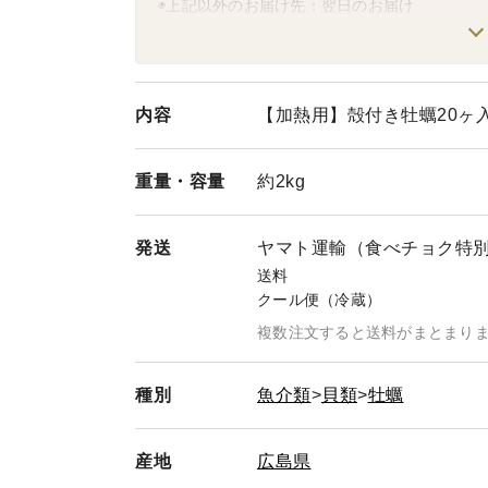
◉上記以外のお届け先：翌日のお届け
（時間指定によっては、翌々日のお届けとなる
例）関東地方・長野県・静岡県・宮崎県・鹿児
✅冬季は天候や物流の増加により、配送に遅延
ご了承のほど、よろしくお願い申し上げます
内容
【加熱用】殻付き牡蠣20ヶ
【ご希望の商品をご用意いたします！】
商品一覧にないものでも、ご要望に応じてご用
重量・
容量
約2kg
むき身の組み合わせ、殻付きとむき身の組み合
種類や数量は、ご自由に組み合わせできますの
ご遠慮なくお申し付けください。
発送
ヤマト運輸（食べチョク特
送料
【複数の商品を1つの箱におまとめ（同梱）ご
クール便（冷蔵）
ご注文の前に、必ずお問い合わせをお願いいた
複数注文すると送料がまとまり
複数の商品を同梱した場合、箱代が1つになり
商品ページを作成いたしますので、ご遠慮なく
(そのままご注文いただくと、それぞれ箱入り
種別
魚介類
貝類
牡蠣
発送となります。）
産地
広島県