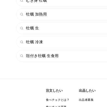
むき身 牡蠣
牡蠣 加熱用
牡蠣 生
牡蠣 冷凍
殻付き牡蠣 生食用
注文したい
出品したい
食べチョクとは？
出品者募集