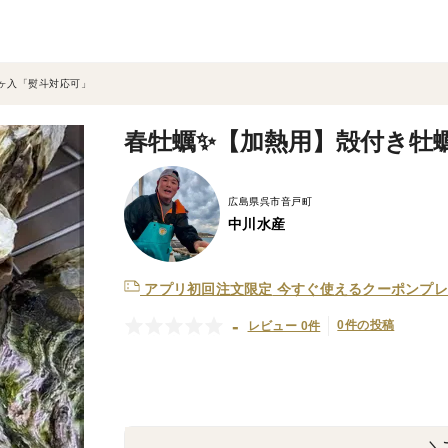
0ヶ入「熨斗対応可」
春牡蠣✨【加熱用】殻付き牡蠣
広島県呉市音戸町
中川水産
アプリ初回注文限定
今すぐ使えるクーポンプレ
-
0件の投稿
レビュー 0件
＼