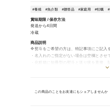
養殖
魚介類
贈答品
家庭用
牡蠣
賞味期限 / 保存方法
発送から4日間
冷蔵
商品説明
🔷熨斗をご希望の方は、特記事項にご記入
・名入れのご指定がない場合は空欄とさせ
・化粧箱に短冊型の熨斗と送り状を直接、
（写真⑥をご確認ください。）
ーーーーーーーーーーーーーーーーーーー
☆☆焼き牡蠣・蒸し牡蠣に最適☆☆
この商品のことをお友達にもシェアしませんか
【お召し上がり方🦪】
たわしなどでよく洗い、殻の深い方（丸い