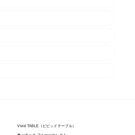
さい。
生ものですので、
特に胃腸の強くない方は、
Vivid TABLE（ビビッドテーブル）