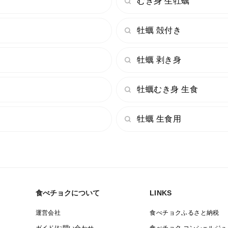
むき身 生牡蠣
＜消費期限＞
発送日を含めて４日。
牡蠣 殻付き
例）4月1日発送の場合、4月4日まで。
✅乾燥すると身が痩せてくるので、
牡蠣 剥き身
消費期限内でも、お早めにお召し上がり下
✅品質管理には十分注意しておりますが、
牡蠣むき身 生食
体調のすぐれない方・お子様・高齢の方・
十分加熱してからお召し上がりください。
牡蠣 生食用
食べチョクについて
LINKS
運営会社
食べチョクふるさと納税