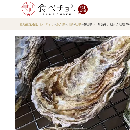
産地直送通販 食べチョク
魚介類
貝類
牡蠣
春牡蠣✨【加熱用】殻付き牡蠣2