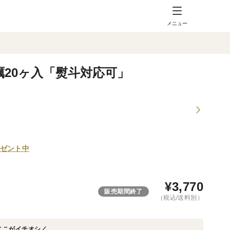
メニュー
20ヶ入「熨斗対応可」
ゼント中
¥
3,770
販売期間終了
（税込/送料別）
ここがイチオシ／