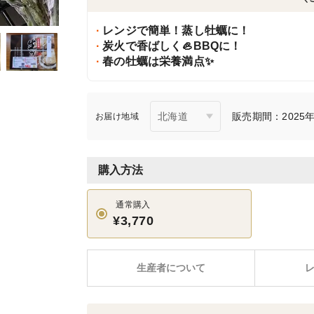
レンジで簡単！蒸し牡蠣に！
炭火で香ばしく🦪BBQに！
春の牡蠣は栄養満点✨
販売期間：2025年
お届け地域
購入方法
通常購入
¥3,770
生産者について