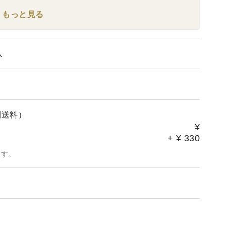
場合もあります。）
もっと見る
島県宛ての午前中指定：翌々日のお届け
が生じることがあります。
。
入
意いたします。
わせなど、
で、
別送料）
¥
希望のお客様へ】
+
¥
330
します。
ます。
ますので少しお安くなります！
お問い合わせください。
の商品をひとくくりにしての