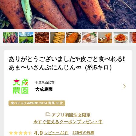
ありがとうございました✨皮ごと食べれる❗️
あま〜いさんぶにんじん🥕（約5キロ）
千葉県山武市
大成農園
食べチョクAWARD 2024 野菜 30位
アプリ初回注文限定
今すぐ使えるクーポンプレゼント中
4.9
225件の投稿
レビュー 82件