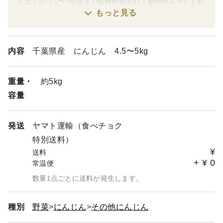
したいので1〜7作目まで収穫時期を約１週間程ズラして収
穫していますのでタイミングによっては6〜15日ほど待た
もっと見る
せてしまう可能性がございます。
収穫ができ次第ご注文順にお届けできるよう努力致しま
す。
内容
千葉県産 にんじん 4.5〜5kg
ご理解の程よろしくお願い致します。
またコンビニ払いをご選択のお客様へはクレジット払いの
重量・
約5kg
お客様と比べ少々発送のお時間をいただく場合がございま
容量
す。
※当園全ての商品が日にち指定不可となります。
発送
ヤマト運輸（食べチョク
特記事項にご希望の日付などご記入頂いた場合、キャンセ
特別送料）
ルとなりますのでご注意下さい。
¥
送料
+
¥
0
常温便
数量1点ごとに送料が発生します。
種別
野菜
にんじん
その他にんじん