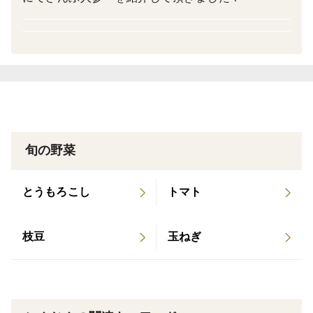
＜保存方法＞
長期保存したい場合、すでに当園の機械で洗浄していま
すので軽く流す程度で大丈夫です👌
キッチンペーパーに一本ずつにんじん包んでください。
包んだにんじんを3〜5本まとめてポリ袋または当園が発
送時にお入れした袋でも大丈夫ですので袋に入れてくだ
さい。
そして野菜室ににんじんを立てて保存してください！
旬の野菜
にんじんは乾燥に弱いので乾燥を防ぎながら腐りづらく
する保存方法です！
とうもろこし
トマト
皆様のご参加になれば幸いです。
枝豆
玉ねぎ
人参品種（シーズンにより誤差があります）
11月〜1月中旬 ベータ441
1月中旬〜最終 アロマ