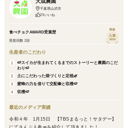
大成農園
す！
千葉県山武市
Βカロテン＆ビタミンが豊富に含まれているにんじんで
23いいね
す。肌など美容にもいいと注目されています！離乳食に
もどうぞ！
野菜
食べチョクAWARD受賞歴
受賞回数 2回
＜産地の特徴＞
千葉県産 適地適作 寒くなればなるほど色や甘味が増
生産者のこだわり
していきます！
🍉スイカが生まれてくるまでのストーリーと農園のこだ
1
わり🍉
＜内容＞
土にこだわった畑づくりと定植🌿
2
皮ごと食べれる❗️あま〜い人参🥕
蜜蜂の力を借りて交配🐝と収穫🍉
3
箱込み 約4.5〜5kg （23〜30本）一般的なサイズより大
収穫🍉
4
きめです。大きさにより重さが異なります
梱包は乾燥を防ぐため内袋（ビニール）を使用しており
最近のメディア実績
ます。
令和４年 1月15日 【TBSまるっと！サタデー】
にてさんぶ人参🥕を紹介して頂きました！