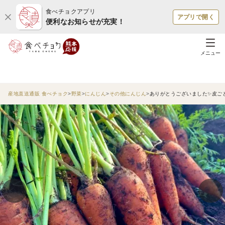
食べチョクアプリ
アプリで開く
便利なお知らせが充実！
メニュー
産地直送通販 食べチョク
野菜
にんじん
その他にんじん
ありがとうございました✨皮ごと