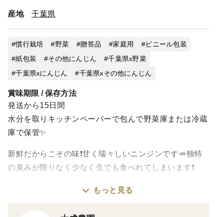
産地
千葉県
慣行栽培
野菜
贈答品
家庭用
ビニール包装
紙包装
その他にんじん
千葉県x野菜
千葉県xにんじん
千葉県xその他にんじん
賞味期限 / 保存方法
発送から15日間
水分を取りキッチンペーパーで包んで野菜庫または冷蔵
庫で保管✨
新鮮だからこその味❗️甘く瑞々しいニンジンです🥕独特
の臭みが限りなく少なく生でも食べれてしまいます❗️
もっと見る
＜味＞
お客様からの声で甘い！深い味わいだと言ってもらえま